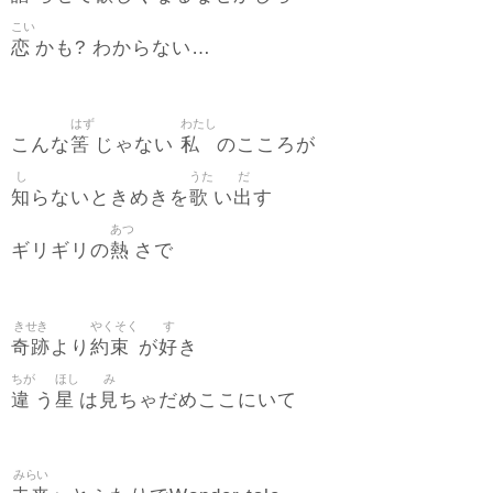
こい
恋
かも? わからない…
はず
わたし
筈
私
こんな
じゃない
のこころが
し
うた
だ
知
歌
出
らないときめきを
い
す
あつ
熱
ギリギリの
さで
きせき
やくそく
す
奇跡
約束
好
より
が
き
ちが
ほし
み
違
星
見
う
は
ちゃだめここにいて
みらい