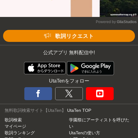
Powered by 
GliaStudios
Mute
歌詞リクエスト
公式アプリ 無料配信中!
UtaTenをフォロー
無料歌詞検索サイト【UtaTen】
UtaTen TOP
歌詞検索
学園祭にアーティストを呼びた
マイページ
い
歌詞ランキング
UtaTenの使い方