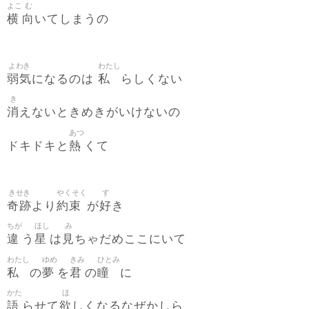
よこ
む
横
向
いてしまうの
よわき
わたし
弱気
私
になるのは
らしくない
き
消
えないときめきがいけないの
あつ
熱
ドキドキと
くて
きせき
やくそく
す
奇跡
約束
好
より
が
き
ちが
ほし
み
違
星
見
う
は
ちゃだめここにいて
わたし
ゆめ
きみ
ひとみ
私
夢
君
瞳
の
を
の
に
かた
ほ
語
欲
らせて
しくなるなぜかしら