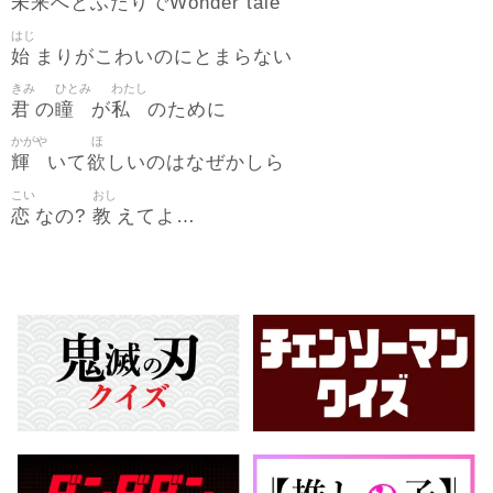
未来
へとふたりでWonder tale
はじ
始
まりがこわいのにとまらない
きみ
ひとみ
わたし
君
瞳
私
の
が
のために
かがや
ほ
輝
欲
いて
しいのはなぜかしら
こい
おし
恋
教
なの?
えてよ…