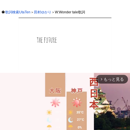
歌詞検索UtaTen
田村ゆかり
W:Wonder tale歌詞
もっと見る
arrow_forward_ios