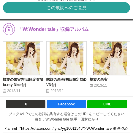
この歌詞へのご意見
「W:Wonder tale」収録アルバム
螺旋の果実(初回限定盤/B
螺旋の果実(初回限定盤/D
螺旋の果実
lu-ray Disc付)
VD付)
2013/11
2013/11
2013/11
X
Facebook
LINE
ブログやHPでこの歌詞を共有する場合はこのURLをコピーしてください
曲名：W:Wonder tale 歌手：田村ゆかり