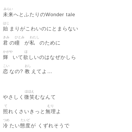
みらい
未来
へとふたりのWonder tale
はじ
始
まりがこわいのにとまらない
きみ
ひとみ
わたし
君
瞳
私
の
が
のために
かがや
ほ
輝
欲
いて
しいのはなぜかしら
こい
おし
恋
教
なの?
えてよ…
ほほえ
微笑
やさしく
むなんて
て
むり
照
無理
れくさいきっと
よ
つめ
たいど
冷
態度
たい
が くずれそうで