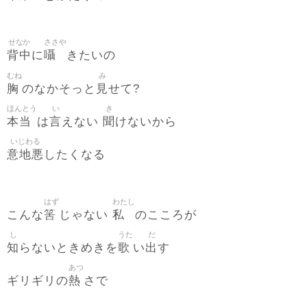
せなか
ささや
背中
囁
に
きたいの
むね
み
胸
見
のなかそっと
せて?
ほんとう
い
き
本当
言
聞
は
えない
けないから
いじわる
意地悪
したくなる
はず
わたし
筈
私
こんな
じゃない
のこころが
し
うた
だ
知
歌
出
らないときめきを
い
す
あつ
熱
ギリギリの
さで