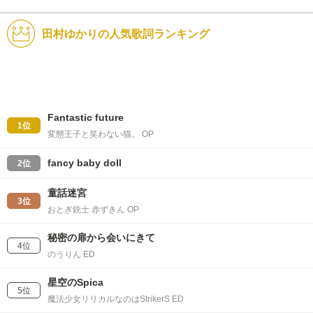
田村ゆかりの人気歌詞ランキング
Fantastic future
1位
変態王子と笑わない猫。 OP
fancy baby doll
2位
童話迷宮
3位
おとぎ銃士 赤ずきん OP
秘密の扉から会いにきて
4位
のうりん ED
星空のSpica
5位
魔法少女リリカルなのはStrikerS ED