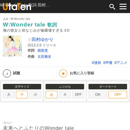
W:Wonder tale 歌詞 田村ゆかり 俺の彼女と幼なじみが修羅場すぎる ED ふりがな付
よみ：W:Wonder tale
W:Wonder tale
歌詞
俺の彼女と幼なじみが修羅場すぎる ED
田村ゆかり
2013.2.6 リリース
作詞
畑亜貴
作曲
太田雅友
#漫画
#声優
#アニメ
★
試聴
お気に入り登録
文字サイズ
ふりがな
ダークモード
大
中
小
あ
A
OFF
ON
OFF
みらい
未来
へとふたりのWonder tale