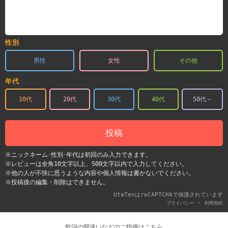
性別
男性
女性
その他
年代
10代
20代
30代
40代
50代～
投稿
※ニックネーム･性別･年代は初回のみ入力できます。
※レビューは全角10文字以上、500文字以内で入力してください。
※他の人が不快に思うような内容や個人情報は書かないでください。
※投稿後の編集・削除はできません。
UtaTenはreCAPTCHAで保護されています
-
プライバシー
利用契約
歌詞の間違いなどのご指摘はこちら