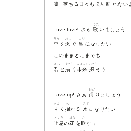
涙
落
日々
2人
離
ちる
も
れない
うた
歌
Love love! さぁ
いましょう
そら
およ
とり
空
泳
鳥
を
ぐ
になりたい
このままどこまでも
きみ
えが
みらい
さが
君
描
未来
探
と
く
そう
おど
踊
Love up! さぁ
りましょう
あま
ゆ
みず
甘
揺
水
く
れる
になりたい
といき
はな
さ
吐息
花
咲
の
を
かせ