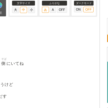
文字サイズ
ふりがな
ダークモード
果
そば
側
と
にいてね
ゃうけど
だす