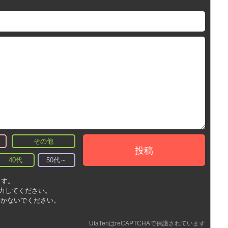
その他
投稿
40代
50代～
ます。
入力してください。
書かないでください。
UtaTenはreCAPTCHAで保護されています