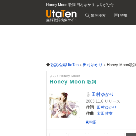
Honey Moon 歌詞 田村ゆかり ふりがな付
歌詞検索
特集
歌詞検索UtaTen
田村ゆかり
Honey Moon歌
よみ：Honey Moon
Honey Moon
歌詞
田村ゆかり
2003.11.6 リリース
作詞
田村ゆかり
作曲
太田雅友
#声優