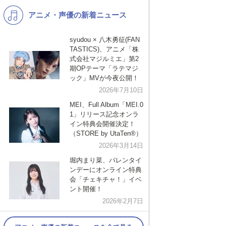
アニメ・声優の新着ニュース
K-POP
洋楽
バンド
演歌・歌謡
syudou × 八木勇征(FAN
TASTICS)、アニメ「株
VTuber
ジャニーズ
式会社マジルミエ」第2
期OPテーマ「ラテマジ
ック」MVが今夜公開！
2026年7月10日
MEI、Full Album「MEI.0
1」リリース記念オンラ
イン特典会開催決定！
（STORE by UtaTen®︎）
2026年3月14日
堀内まり菜、バレンタイ
ンデーにオンライン特典
会「チェキチャ！」イベ
ント開催！
2026年2月7日