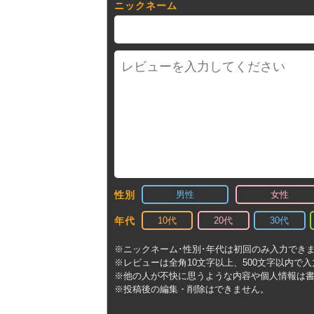
ニックネーム
男性
女性
性別
10代
20代
30代
年代
※ニックネーム･性別･年代は初回のみ入力でき
※レビューは全角10文字以上、500文字以内で
※他の人が不快に思うような内容や個人情報は
※投稿後の編集・削除はできません。