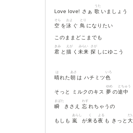
うた
歌
Love love! さぁ
いましょう
そら
およ
とり
空
泳
鳥
を
ぐ
になりたい
このままどこまでも
きみ
えが
みらい
さが
君
描
未来
探
と
く
しにゆこう
は
あさ
いろ
晴
朝
色
れた
は ハチミツ
ゆめ
とちゅう
夢
途中
そっと ミルクのキス
の
まばた
わす
瞬
忘
きさえ
れちゃうの
あらし
く
よる
だ
嵐
来
夜
大
もしも
が
る
も きっと