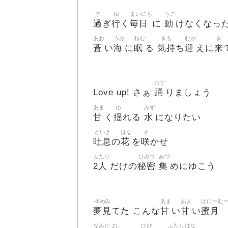
す
ゆ
まいにち
うご
過
行
毎日
動
ぎ
く
に
けなくなっ
あお
うみ
ねむ
きも
むか
き
蒼
海
眠
気持
迎
来
い
に
る
ち
えに
おど
踊
Love up! さぁ
りましょう
あま
ゆ
みず
甘
揺
水
く
れる
になりたい
といき
はな
さ
吐息
花
咲
の
を
かせ
ふたり
ひみつ
あつ
2人
秘密
集
だけの
めにゆこう
ゆめみ
あま
あま
はにーむ
夢見
甘
甘
蜜月
てた こんな
い
い
なみだ
お
ひび
ふたり
はな