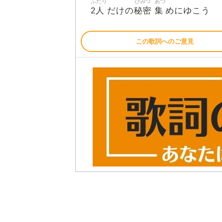
ふたり
ひみつ
あつ
2人
秘密
集
だけの
めにゆこう
この歌詞へのご意見