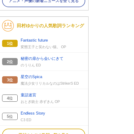
アニメ・声優の新着ニュースを全て見る
田村ゆかりの人気歌詞ランキング
Fantastic future
1位
変態王子と笑わない猫。 OP
秘密の扉から会いにきて
2位
のうりん ED
星空のSpica
3位
魔法少女リリカルなのはStrikerS ED
童話迷宮
4位
おとぎ銃士 赤ずきん OP
Endless Story
5位
C3 ED