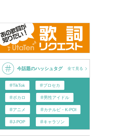
今話題のハッシュタグ
全て見る
TikTok
プロセカ
ボカロ
男性アイドル
アニメ
カナルビ・K-POP和訳
J-POP
キャラソン
歌い手
あんスタ