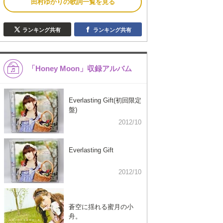
田村ゆかりの歌詞一覧を見る
ランキング共有
ランキング共有
「Honey Moon」収録アルバム
Everlasting Gift(初回限定
盤)
2012/10
Everlasting Gift
2012/10
蒼空に揺れる蜜月の小
舟。