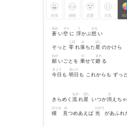
結
友情
感動
恋愛
元気
あお
そら
う
おも
蒼
空
浮
想
い
に
かぶ
い
こぼ
お
ほし
零
落
星
そっと
れ
ちた
のかけら
ねが
の
まわ
願
乗
廻
いごとを
せて
る
きょう
あした
今日
明日
も
も これからも ずっ
なが
ぼし
き
流
星
消
きらめく
れ
いつか
えち
ひとみ
み
ひかり
瞳
見
光
つめあえば
があふれ