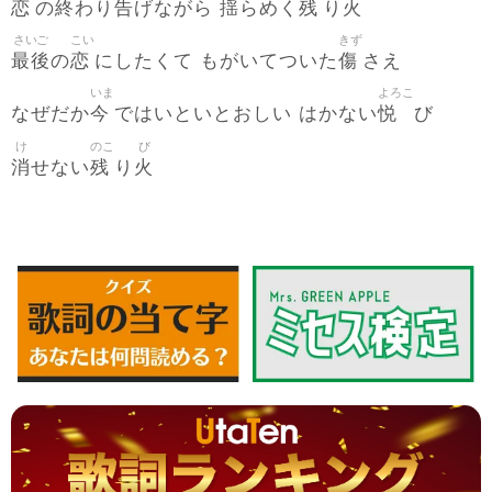
恋
終
告
揺
残
火
の
わり
げながら
らめく
り
さいご
こい
きず
最後
恋
傷
の
にしたくて もがいてついた
さえ
いま
よろこ
今
悦
なぜだか
ではいといとおしい はかない
び
け
のこ
び
消
残
火
せない
り