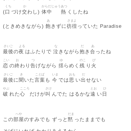
くち
か
からだじゅう
あつ
口
交
体中
熱
(
づけ
わし)
くしたね
あ
さまよ
飽
彷徨
(ときめきながら)
きずに
っていた Paradise
さいご
よる
な
だ
あ
最後
夜
泣
抱
合
の
はふたりで
きながら
き
ったね
こい
お
つ
ゆ
のこ
び
恋
終
告
揺
残
火
の
わり
げながら
らめく
り
さいご
き
ことば
いま
おも
だ
最後
聞
言葉
今
思
出
に
いた
も
では
い
せない
やぶ
こころ
さけ
とお
ひ
破
心
叫
遠
日
れた
だけが
んでた はるかな
い
へや
だま
部屋
黙
この
のすみでも ずっと
ったままでも