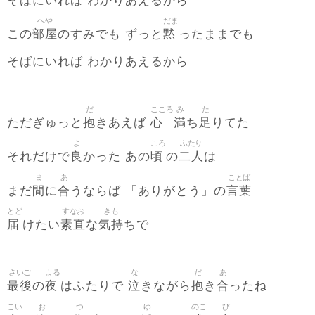
そばにいれば わかりあえるから
へや
だま
部屋
黙
この
のすみでも ずっと
ったままでも
そばにいれば わかりあえるから
だ
こころ
み
た
抱
心
満
足
ただぎゅっと
きあえば
ち
りてた
よ
ころ
ふたり
良
頃
二人
それだけで
かった あの
の
は
ま
あ
ことば
間
合
言葉
まだ
に
うならば 「ありがとう」の
とど
すなお
きも
届
素直
気持
けたい
な
ちで
さいご
よる
な
だ
あ
最後
夜
泣
抱
合
の
はふたりで
きながら
き
ったね
こい
お
つ
ゆ
のこ
び