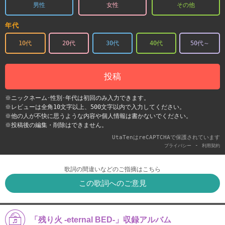
男性
女性
その他
年代
10代
20代
30代
40代
50代～
投稿
※ニックネーム･性別･年代は初回のみ入力できます。
※レビューは全角10文字以上、500文字以内で入力してください。
※他の人が不快に思うような内容や個人情報は書かないでください。
※投稿後の編集・削除はできません。
UtaTenはreCAPTCHAで保護されています
-
プライバシー
利用契約
歌詞の間違いなどのご指摘はこちら
この歌詞へのご意見
「残り火 -eternal BED-」収録アルバム