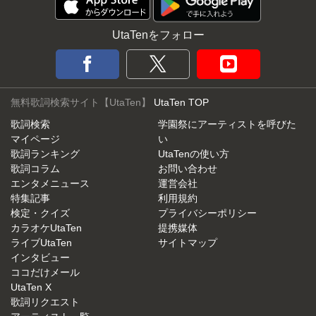
UtaTenをフォロー
無料歌詞検索サイト【UtaTen】
UtaTen TOP
歌詞検索
学園祭にアーティストを呼びた
マイページ
い
歌詞ランキング
UtaTenの使い方
歌詞コラム
お問い合わせ
エンタメニュース
運営会社
特集記事
利用規約
検定・クイズ
プライバシーポリシー
カラオケUtaTen
提携媒体
ライブUtaTen
サイトマップ
インタビュー
ココだけメール
UtaTen X
歌詞リクエスト