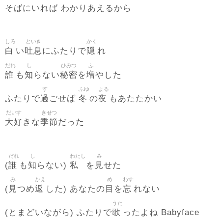
そばにいれば わかりあえるから
しろ
といき
かく
白
吐息
隠
い
にふたりで
れ
だれ
し
ひみつ
ふ
誰
知
秘密
増
も
らない
を
やした
す
ふゆ
よる
過
冬
夜
ふたりで
ごせば
の
もあたたかい
だいす
きせつ
大好
季節
きな
だった
だれ
し
わたし
み
誰
知
私
見
(
も
らない)
を
せた
み
かえ
め
わす
見
返
目
忘
(
つめ
した) あなたの
を
れない
うた
歌
(とまどいながら) ふたりで
ったよね Babyface