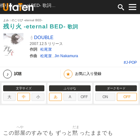
残り火 -eternal BED- 歌詞 DOUBLE ふりがな付
よみ：のこりび -eternal BED-
残り火 -eternal BED-
歌詞
DOUBLE
2007.12.5 リリース
作詞
松尾潔
作曲
松尾潔
,
Jin Nakamura
#J-POP
★
試聴
お気に入り登録
文字サイズ
ふりがな
ダークモード
大
中
小
あ
A
OFF
ON
OFF
へや
だま
部屋
黙
この
のすみでも ずっと
ったままでも