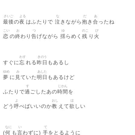
さいご
よる
な
だ
あ
最後
夜
泣
抱
合
の
はふたりで
きながら
き
ったね
こい
お
つ
ゆ
のこ
び
恋
終
告
揺
残
火
の
わり
げながら
らめく
り
わす
きのう
忘
昨日
すぐに
れる
もあるし
ゆめ
み
あした
夢
見
明日
に
ていた
もあるけど
す
じかん
過
時間
ふたりで
ごしたあの
を
よ
おし
ほ
呼
教
欲
どう
べばいいのか
えて
しい
なに
い
て
何
言
手
(
も
わずに)
をとるように