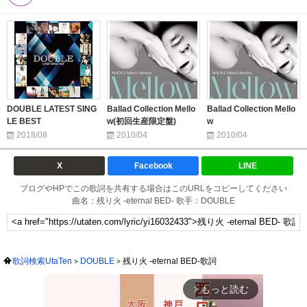
DOUBLE LATEST SING
Ballad Collection Mello
Ballad Collection Mello
LE BEST
w(初回生産限定盤)
w
2018/08
2010/04
2010/04
X
Facebook
LINE
ブログやHPでこの歌詞を共有する場合はこのURLをコピーしてください
曲名：残り火 -eternal BED- 歌手：DOUBLE
歌詞検索UtaTen
DOUBLE
残り火 -eternal BED-歌詞
もっと読む
arrow_forward_ios