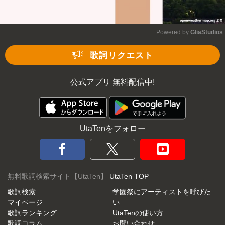
Powered by 
GliaStudios
Mute
歌詞リクエスト
公式アプリ 無料配信中!
UtaTenをフォロー
無料歌詞検索サイト【UtaTen】
UtaTen TOP
歌詞検索
学園祭にアーティストを呼びた
マイページ
い
歌詞ランキング
UtaTenの使い方
歌詞コラム
お問い合わせ