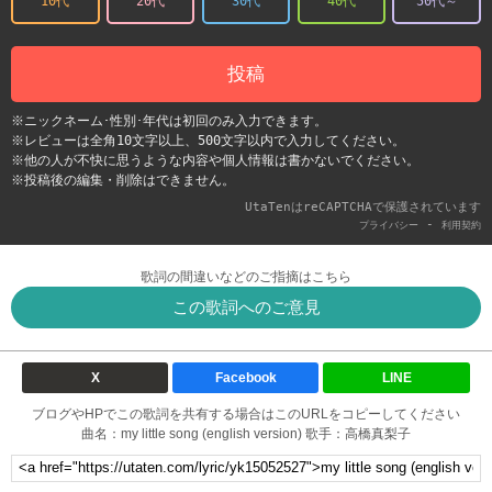
10代
20代
30代
40代
50代～
投稿
※ニックネーム･性別･年代は初回のみ入力できます。
※レビューは全角10文字以上、500文字以内で入力してください。
※他の人が不快に思うような内容や個人情報は書かないでください。
※投稿後の編集・削除はできません。
UtaTenはreCAPTCHAで保護されています
-
プライバシー
利用契約
歌詞の間違いなどのご指摘はこちら
この歌詞へのご意見
X
Facebook
LINE
ブログやHPでこの歌詞を共有する場合はこのURLをコピーしてください
曲名：my little song (english version) 歌手：高橋真梨子