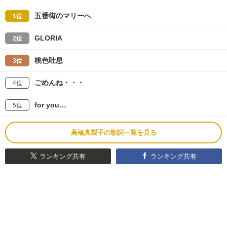
五番街のマリーへ
1位
GLORIA
2位
桃色吐息
3位
ごめんね・・・
4位
for you…
5位
高橋真梨子の歌詞一覧を見る
ランキング共有
ランキング共有