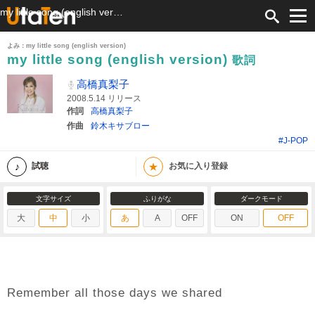
my little song (english version) 歌詞 高橋真梨子 ふりがな付
よみ：my little song (english version)
my little song (english version)
歌詞
高橋真梨子
2008.5.14 リリース
作詞
高橋真梨子
作曲
鈴木キサブロー
#J-POP
★
試聴
お気に入り登録
文字サイズ
ふりがな
ダークモード
大
中
小
あ
A
OFF
ON
OFF
Remember all those days we shared