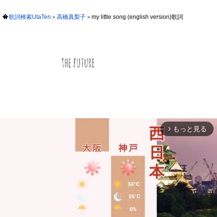
歌詞検索UtaTen
高橋真梨子
my little song (english version)歌詞
もっと見る
arrow_forward_ios