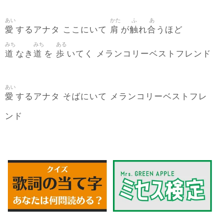
あい
かた
ふ
あ
愛
肩
触
合
するアナタ ここにいて
が
れ
うほど
みち
みち
ある
道
道
歩
なき
を
いてく メランコリーベストフレンド
あい
愛
するアナタ そばにいて メランコリーベストフレ
ンド