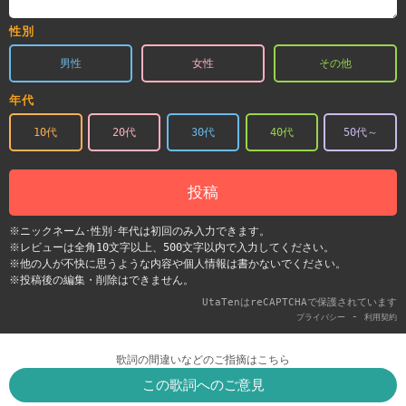
性別
男性
女性
その他
年代
10代
20代
30代
40代
50代～
投稿
※ニックネーム･性別･年代は初回のみ入力できます。
※レビューは全角10文字以上、500文字以内で入力してください。
※他の人が不快に思うような内容や個人情報は書かないでください。
※投稿後の編集・削除はできません。
UtaTenはreCAPTCHAで保護されています
-
プライバシー
利用契約
歌詞の間違いなどのご指摘はこちら
この歌詞へのご意見