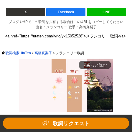
X
Facebook
LINE
ブログやHPでこの歌詞を共有する場合はこのURLをコピーしてください
曲名：メランコリー 歌手：高橋真梨子
歌詞検索UtaTen
高橋真梨子
メランコリー歌詞
もっと読む
arrow_forward_ios
歌詞リクエスト
Mute