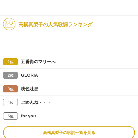
高橋真梨子の人気歌詞ランキング
五番街のマリーへ
1位
GLORIA
2位
桃色吐息
3位
ごめんね・・・
4位
for you…
5位
高橋真梨子の歌詞一覧を見る