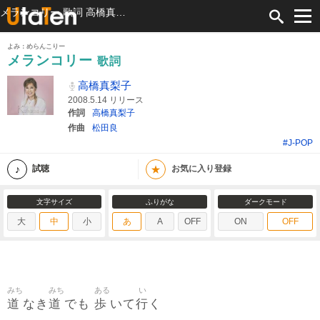
メランコリー 歌詞 高橋真梨子 ふりがな付
よみ：めらんこりー
メランコリー
歌詞
高橋真梨子
2008.5.14 リリース
作詞
高橋真梨子
作曲
松田良
#J-POP
★
試聴
お気に入り登録
文字サイズ
ふりがな
ダークモード
大
中
小
あ
A
OFF
ON
OFF
みち
みち
ある
い
道
道
歩
行
なき
でも
いて
く