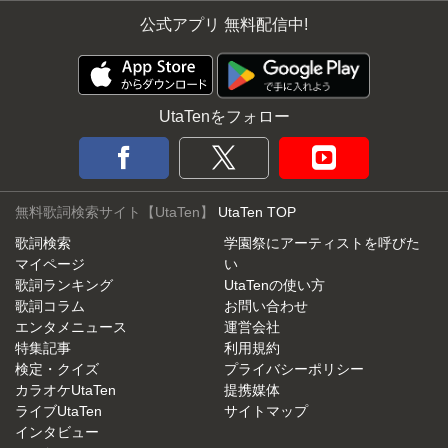
公式アプリ 無料配信中!
UtaTenをフォロー
無料歌詞検索サイト【UtaTen】
UtaTen TOP
歌詞検索
学園祭にアーティストを呼びた
マイページ
い
歌詞ランキング
UtaTenの使い方
歌詞コラム
お問い合わせ
エンタメニュース
運営会社
特集記事
利用規約
検定・クイズ
プライバシーポリシー
カラオケUtaTen
提携媒体
ライブUtaTen
サイトマップ
インタビュー