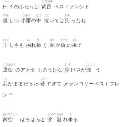
いわ
たそがれ
曰
黄昏
くのふたりは
ベストフレンド
やさ
こさめ
なか
な
わら
優
小雨
中
泣
笑
しい
の
いては
ったね
ただ
ゆ
うご
はる
たび
は
正
揺
動
遥
旅
果
しさも
れ
く
か
の
て
うんめい
しず
ただよ
運命
静
漂
のアナタ ものうげな
けさが
う
わ
わか
我
若
がままだった
すぎて メランコリーベストフレ
ンド
あかねぞら
なみだ
あふ
く
茜空
涙
溢
来
ほろほろと
れ
る