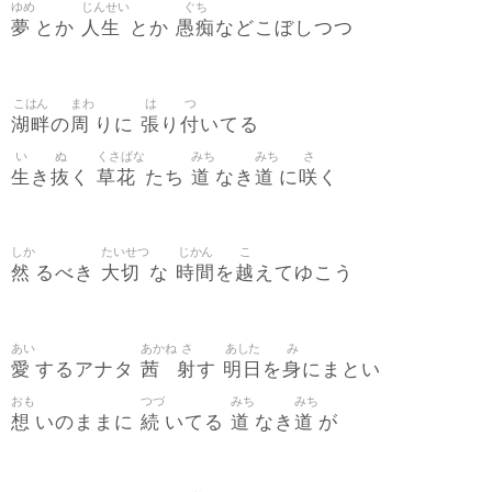
ゆめ
じんせい
ぐち
夢
人生
愚痴
とか
とか
などこぼしつつ
こはん
まわ
は
つ
湖畔
周
張
付
の
りに
り
いてる
い
ぬ
くさばな
みち
みち
さ
生
抜
草花
道
道
咲
き
く
たち
なき
に
く
しか
たいせつ
じかん
こ
然
大切
時間
越
るべき
な
を
えてゆこう
あい
あかね
さ
あした
み
愛
茜
射
明日
身
するアナタ
す
を
にまとい
おも
つづ
みち
みち
想
続
道
道
いのままに
いてる
なき
が