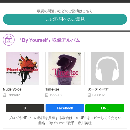
歌詞の間違いなどのご指摘はこちら
この歌詞へのご意見
「By Yourself」収録アルバム
Nude Voice
Time-ize
ダーティペア
1999/02
1999/02
1988/02
X
Facebook
LINE
ブログやHPでこの歌詞を共有する場合はこのURLをコピーしてください
曲名：By Yourself 歌手：森川美穂