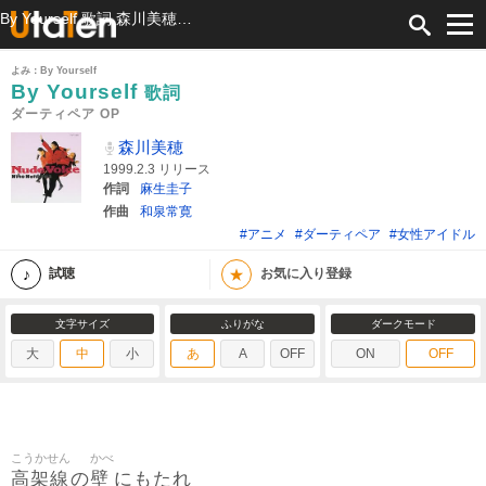
By Yourself 歌詞 森川美穂 ダーティペア OP ふりがな付
よみ：By Yourself
By Yourself
歌詞
ダーティペア OP
森川美穂
1999.2.3 リリース
作詞
麻生圭子
作曲
和泉常寛
#アニメ
#ダーティペア
#女性アイドル
★
試聴
お気に入り登録
文字サイズ
ふりがな
ダークモード
大
中
小
あ
A
OFF
ON
OFF
こうかせん
かべ
高架線
壁
の
にもたれ