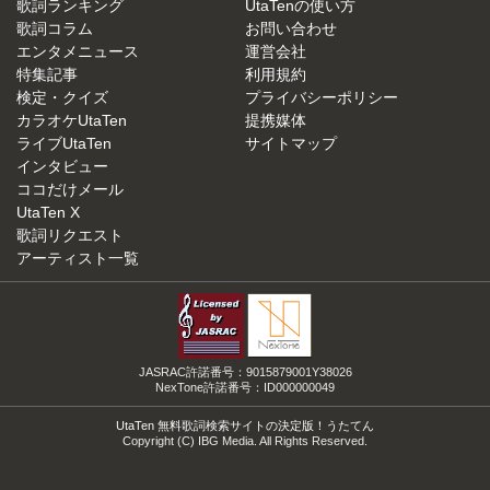
歌詞ランキング
UtaTenの使い方
歌詞コラム
お問い合わせ
エンタメニュース
運営会社
特集記事
利用規約
検定・クイズ
プライバシーポリシー
カラオケUtaTen
提携媒体
ライブUtaTen
サイトマップ
インタビュー
ココだけメール
UtaTen X
歌詞リクエスト
アーティスト一覧
JASRAC許諾番号：9015879001Y38026
NexTone許諾番号：ID000000049
UtaTen 無料歌詞検索サイトの決定版！うたてん
Copyright (C) IBG Media. All Rights Reserved.