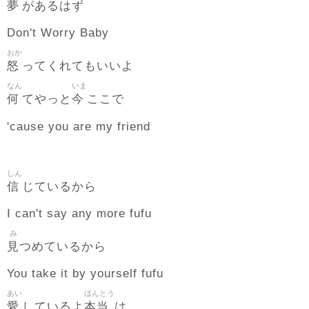
夢
があるはず
Don't Worry Baby
おか
怒
ってくれてもいいよ
なん
いま
何
今
てやっと
ここで
'cause you are my friend
しん
信
じているから
I can't say any more fufu
み
見
つめているから
You take it by yourself fufu
あい
ほんとう
愛
本当
しているよ
は