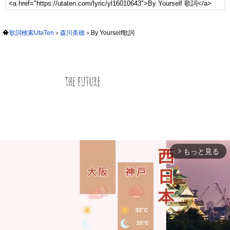
歌詞検索UtaTen
森川美穂
By Yourself歌詞
もっと見る
arrow_forward_ios