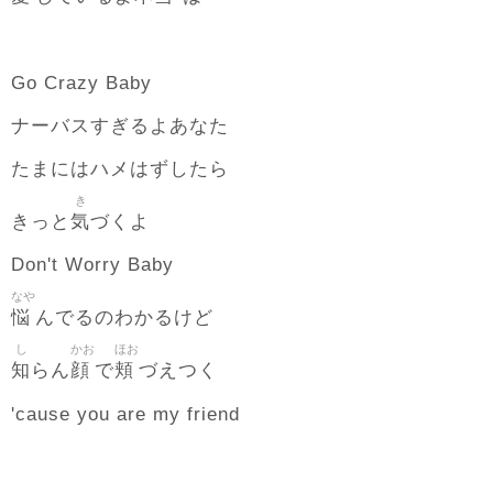
Go Crazy Baby
ナーバスすぎるよあなた
たまにはハメはずしたら
き
気
きっと
づくよ
Don't Worry Baby
なや
悩
んでるのわかるけど
し
かお
ほお
知
顔
頬
らん
で
づえつく
'cause you are my friend