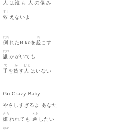
人
誰
人
傷
は
も
の
み
すく
救
えないよ
たお
お
倒
起
れたBikeを
こす
だれ
誰
かがいても
て
か
ひと
手
貸
人
を
す
はいない
Go Crazy Baby
やさしすぎるよ あなた
きら
とお
嫌
通
われても
したい
ゆめ