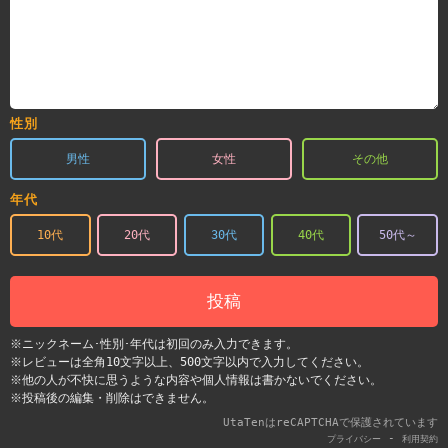
性別
男性
女性
その他
年代
10代
20代
30代
40代
50代～
投稿
※ニックネーム･性別･年代は初回のみ入力できます。
※レビューは全角10文字以上、500文字以内で入力してください。
※他の人が不快に思うような内容や個人情報は書かないでください。
※投稿後の編集・削除はできません。
UtaTenはreCAPTCHAで保護されています
-
プライバシー
利用契約