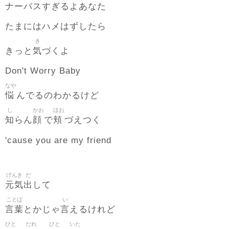
ナーバスすぎるよあなた
たまにはハメはずしたら
き
気
きっと
づくよ
Don't Worry Baby
なや
悩
んでるのわかるけど
し
かお
ほお
知
顔
頬
らん
で
づえつく
'cause you are my friend
げんき
だ
元気
出
して
ことば
い
言葉
言
とかじゃ
えるけれど
ひと
だれ
ひと
いた