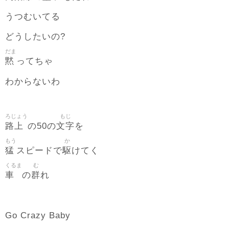
うつむいてる
どうしたいの?
だま
黙
ってちゃ
わからないわ
ろじょう
もじ
路上
文字
の50の
を
もう
か
猛
駆
スピードで
けてく
くるま
む
車
群
の
れ
Go Crazy Baby