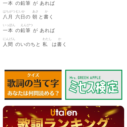
一本
鉛筆
の
が あれば
はちがつ
むいか
あさ
か
八月
六日
朝
書
の
と
く
いっぽん
えんぴつ
一本
鉛筆
の
が あれば
にんげん
わたし
か
人間
私
書
のいのちと
は
く