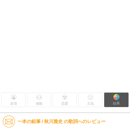
結果
友情
感動
恋愛
元気
一本の鉛筆 / 秋川雅史 の歌詞へのレビュー