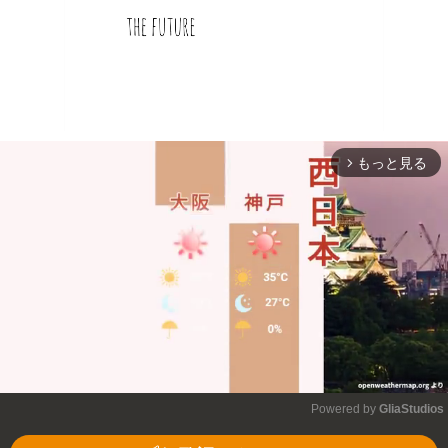
もっと見る
arrow_forward_ios
Powered by 
GliaStudios