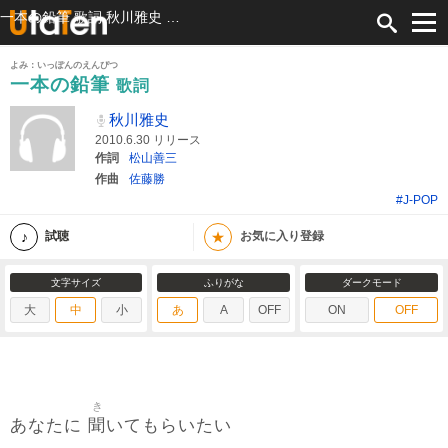
一本の鉛筆 歌詞 秋川雅史 ふりがな付
よみ：いっぽんのえんぴつ
一本の鉛筆
歌詞
秋川雅史
2010.6.30 リリース
作詞
松山善三
作曲
佐藤勝
#J-POP
★
試聴
お気に入り登録
文字サイズ
ふりがな
ダークモード
大
中
小
あ
A
OFF
ON
OFF
き
聞
あなたに
いてもらいたい