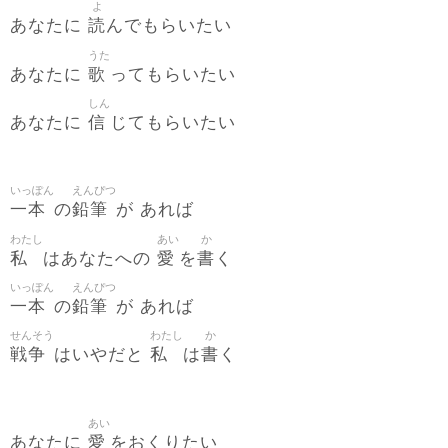
よ
読
あなたに
んでもらいたい
うた
歌
あなたに
ってもらいたい
しん
信
あなたに
じてもらいたい
いっぽん
えんぴつ
一本
鉛筆
の
が あれば
わたし
あい
か
私
愛
書
はあなたへの
を
く
いっぽん
えんぴつ
一本
鉛筆
の
が あれば
せんそう
わたし
か
戦争
私
書
はいやだと
は
く
あい
愛
あなたに
をおくりたい