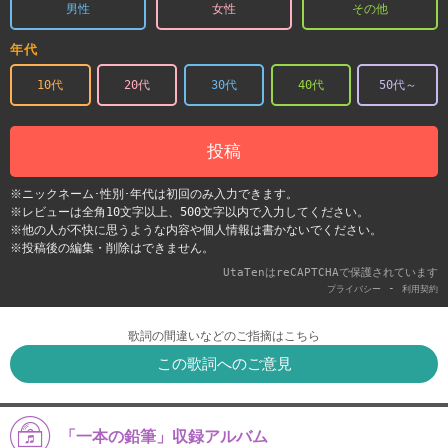
男性
女性
その他
年代
10代
20代
30代
40代
50代～
投稿
※ニックネーム･性別･年代は初回のみ入力できます。
※レビューは全角10文字以上、500文字以内で入力してください。
※他の人が不快に思うような内容や個人情報は書かないでください。
※投稿後の編集・削除はできません。
UtaTenはreCAPTCHAで保護されています
-
プライバシー
利用契約
歌詞の間違いなどのご指摘はこちら
この歌詞へのご意見
「一本の鉛筆」収録アルバム