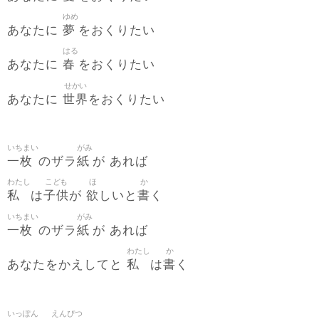
ゆめ
夢
あなたに
をおくりたい
はる
春
あなたに
をおくりたい
せかい
世界
あなたに
をおくりたい
いちまい
がみ
一枚
紙
のザラ
が あれば
わたし
こども
ほ
か
私
子供
欲
書
は
が
しいと
く
いちまい
がみ
一枚
紙
のザラ
が あれば
わたし
か
私
書
あなたをかえしてと
は
く
いっぽん
えんぴつ