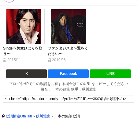
Sings〜美空ひばりを歌
ファンタジスタ〜翼をく
う〜
ださい〜
2015/11
2010/06
X
Facebook
LINE
ブログやHPでこの歌詞を共有する場合はこのURLをコピーしてください
曲名：一本の鉛筆 歌手：秋川雅史
歌詞検索UtaTen
秋川雅史
一本の鉛筆歌詞