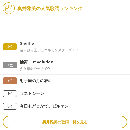
奥井雅美の人気歌詞ランキング
Shuffle
1位
遊☆戯☆王デュエルモンスターズ OP
輪舞 －revolution－
2位
少女革命ウテナ OP
射手座の月の衣に
3位
ラストシーン
4位
今日もどこかでデビルマン
5位
奥井雅美の歌詞一覧を見る