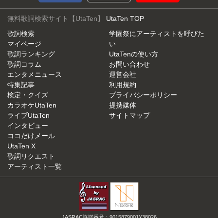
無料歌詞検索サイト【UtaTen】
UtaTen TOP
歌詞検索
学園祭にアーティストを呼びた
マイページ
い
歌詞ランキング
UtaTenの使い方
歌詞コラム
お問い合わせ
エンタメニュース
運営会社
特集記事
利用規約
検定・クイズ
プライバシーポリシー
カラオケUtaTen
提携媒体
ライブUtaTen
サイトマップ
インタビュー
ココだけメール
UtaTen X
歌詞リクエスト
アーティスト一覧
JASRAC許諾番号：9015879001Y38026