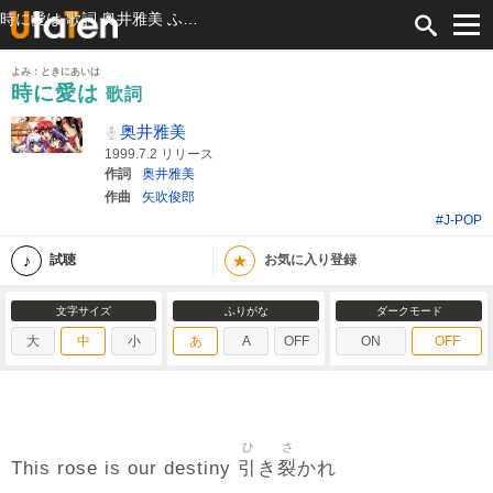
時に愛は 歌詞 奥井雅美 ふりがな付
よみ：ときにあいは
時に愛は
歌詞
奥井雅美
1999.7.2 リリース
作詞
奥井雅美
作曲
矢吹俊郎
#J-POP
★
試聴
お気に入り登録
文字サイズ
ふりがな
ダークモード
大
中
小
あ
A
OFF
ON
OFF
ひ
さ
引
裂
This rose is our destiny
き
かれ