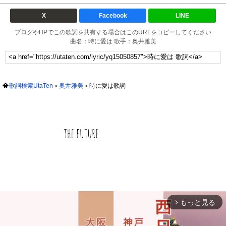
X
Facebook
LINE
ブログやHPでこの歌詞を共有する場合はこのURLをコピーしてください
曲名：時に愛は 歌手：奥井雅美
歌詞検索UtaTen
奥井雅美
時に愛は歌詞
もっと見る
arrow_forward_ios