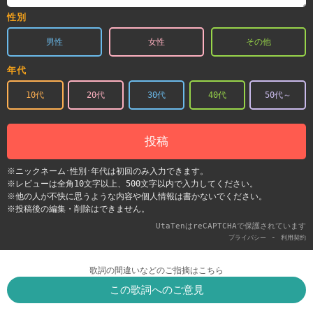
性別
男性
女性
その他
年代
10代
20代
30代
40代
50代～
投稿
※ニックネーム･性別･年代は初回のみ入力できます。
※レビューは全角10文字以上、500文字以内で入力してください。
※他の人が不快に思うような内容や個人情報は書かないでください。
※投稿後の編集・削除はできません。
UtaTenはreCAPTCHAで保護されています
-
プライバシー
利用契約
歌詞の間違いなどのご指摘はこちら
この歌詞へのご意見