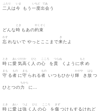
ふたり
いま
いちど
であ
二人
今
一度
出会
は
もう
う
とき
やくそく
時
約束
どんな
もあの
わす
き
忘
来
れないで やっとここまで
たよ
とき
あい
けだか
ひと
こころ
つらぬ
もと
時
愛
気高
人
心
貫
求
に
く
の
を
くように
め
まも
もの
まも
もの
かがや
はな
守
者
守
者
輝
放
る
に
られる
いつもひかり
き
つ
ちから
力
ひとつの
に…
とき
あい
つよ
ひと
こころ
きず
時
愛
強
人
心
傷
に
は
く
の
を
つけもするけれど