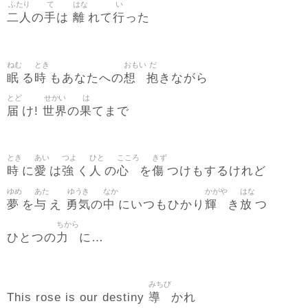
ふたり
て
はな
い
二人
手
離
行
の
は
れて
った
ねむ
とき
おもい
だ
眠
時
想
抱
る
もあなたへの
きながら
とど
せかい
は
届
世界
果
け!
の
てまで
とき
あい
つよ
ひと
こころ
きず
時
愛
強
人
心
傷
に
は
く
の
を
つけもするけれど
ゆめ
あた
ゆうき
なか
かがや
はな
夢
与
勇気
中
輝
放
を
え
の
にいつもひかり
き
つ
ちから
力
ひとつの
に…
みちび
導
This rose is our destiny
かれ