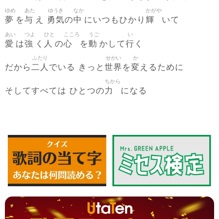
ゆめ
あた
ゆうき
なか
かがや
夢
与
勇気
中
輝
を
え
の
にいつもひかり
いて
あい
つよ
ひと
こころ
うご
い
愛
強
人
心
動
行
は
く
の
を
かして
く
ふたり
せかい
か
二人
世界
変
だから
でいる きっと
を
えるために
ちから
力
そしてすべては ひとつの
になる