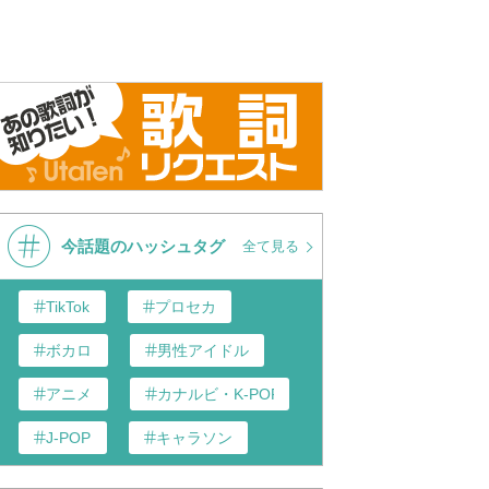
今話題のハッシュタグ
全て見る
TikTok
プロセカ
ボカロ
男性アイドル
アニメ
カナルビ・K-POP和訳
J-POP
キャラソン
歌い手
あんスタ