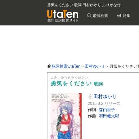
勇気をください 歌詞 田村ゆかり ふりがな付
歌詞検索
特集
歌詞検索UtaTen
田村ゆかり
勇気をください
よみ：ゆうきをください
勇気をください
歌詞
田村ゆかり
2015.9.2 リリース
作詞
森由里子
作曲
羽田健太郎