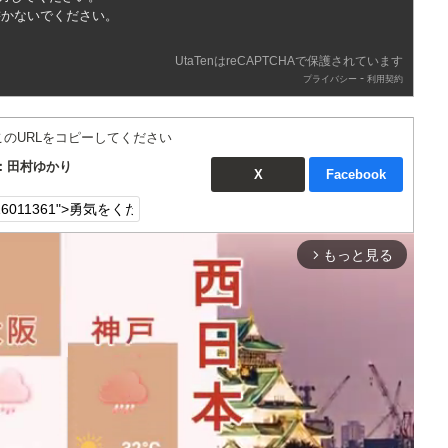
書かないでください。
UtaTenはreCAPTCHAで保護されています
-
プライバシー
利用契約
このURLをコピーしてください
：田村ゆかり
X
Facebook
もっと見る
arrow_forward_ios