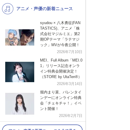
アニメ・声優の新着ニュース
K-POP
洋楽
バンド
演歌・歌謡
syudou × 八木勇征(FAN
TASTICS)、アニメ「株
VTuber
ジャニーズ
式会社マジルミエ」第2
期OPテーマ「ラテマジ
ック」MVが今夜公開！
2026年7月10日
MEI、Full Album「MEI.0
1」リリース記念オンラ
イン特典会開催決定！
（STORE by UtaTen®︎）
2026年3月14日
堀内まり菜、バレンタイ
ンデーにオンライン特典
会「チェキチャ！」イベ
ント開催！
2026年2月7日