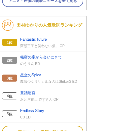
アニメ・声優の新着ニュースを全て見る
田村ゆかりの人気歌詞ランキング
Fantastic future
1位
変態王子と笑わない猫。 OP
秘密の扉から会いにきて
2位
のうりん ED
星空のSpica
3位
魔法少女リリカルなのはStrikerS ED
童話迷宮
4位
おとぎ銃士 赤ずきん OP
Endless Story
5位
C3 ED