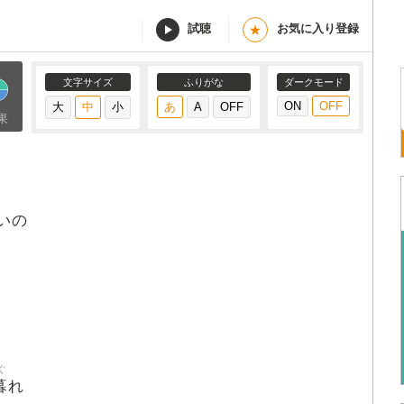
試聴
お気に入り登録
★
文字サイズ
ふりがな
ダークモード
果
いの
ぐ
暮
れ