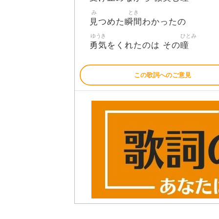
み
とき
見
瞬間
つめた
わかったの
ゆうき
ひとみ
勇気
瞳
をくれたのは その
この歌詞へのご意見