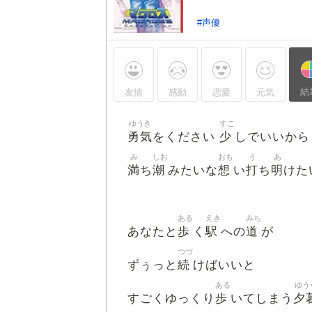
#声優
結
友情
感動
恋愛
元気
ゆうき
すこ
勇気
少
をください
しでいいから
み
しお
おも
う
あ
満
潮
想
打
明
ち
みたいな
い
ち
けた
ある
えき
みち
歩
駅
道
あなたと
く
への
が
つづ
続
ずぅっと
けばいいと
ある
ゆう
歩
夕
すごくゆっくり
いてしまう