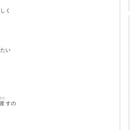
さ
しく
きたい
わた
渡
すの