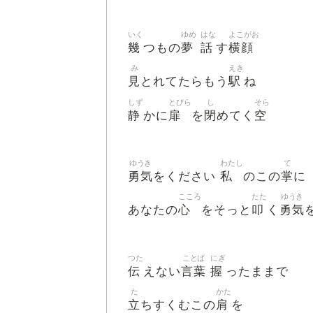
いく
ゆめ
はな
よこがお
幾
夢
話
横顔
つもの
す
み
えき
見
駅
とれてたらもう
ね
しず
とびら
し
そら
静
扉
閉
空
かに
を
めてく
ゆうき
わたし
て
勇気
私
掌
をください
のこの
に
こころ
たた
ゆうき
心
叩
勇気
あなたの
をそっと
く
つた
ことば
にぎ
伝
言葉
握
えない
ったままで
た
かた
立
肩
ちすくむこの
を