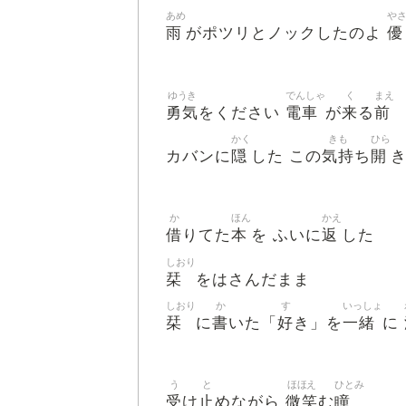
あめ
や
雨
優
がポツリとノックしたのよ
ゆうき
でんしゃ
く
まえ
勇気
電車
来
前
をください
が
る
かく
きも
ひら
隠
気持
開
カバンに
した この
ち
か
ほん
かえ
借
本
返
りてた
を ふいに
した
しおり
栞
をはさんだまま
しおり
か
す
いっしょ
栞
書
好
一緒
に
いた「
き」を
に
う
と
ほほえ
ひとみ
受
止
微笑
瞳
け
めながら
む