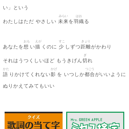
い」という
みらい
はお
未来
羽織
わたしはただ やさしい
を
る
おも
えが
すこ
きょり
想
描
少
距離
あなたを
い
くのに
しずつ
がかわり
ぎ
切
それはうつくしいほど もうきげん
れ
かた
かげ
つごう
語
影
都合
りかけてくれない
を いつしか
がいいように
ぬりかえてみてもいい