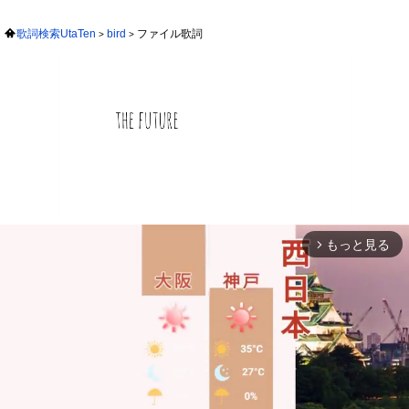
歌詞検索UtaTen
bird
ファイル歌詞
もっと見る
arrow_forward_ios