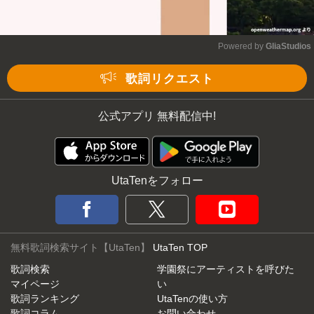
Powered by 
GliaStudios
Mute
歌詞リクエスト
公式アプリ 無料配信中!
UtaTenをフォロー
無料歌詞検索サイト【UtaTen】
UtaTen TOP
歌詞検索
学園祭にアーティストを呼びた
マイページ
い
歌詞ランキング
UtaTenの使い方
歌詞コラム
お問い合わせ