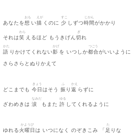
おも
えが
すこ
じかん
想
描
少
時間
あなたを
い
くのに
しずつ
がかかり
わら
ぎ
笑
切
それは
えるほど もうきげん
れ
かた
かげ
つごう
語
影
都合
りかけてくれない
を いつしか
がいいように
さらさらとぬりかえて
きょう
ふ
かえ
今日
振
返
どこまでも
はそう
り
らずに
なみだ
ゆる
涙
許
ざわめきは
もまた
してくれるように
かようび
た
火曜日
足
ゆれる
は いつになく のぞきこみ 「
りな