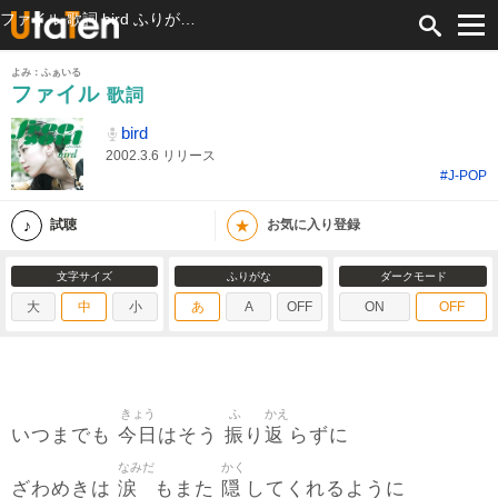
ファイル 歌詞 bird ふりがな付
よみ：ふぁいる
ファイル
歌詞
bird
2002.3.6 リリース
#J-POP
★
試聴
お気に入り登録
文字サイズ
ふりがな
ダークモード
大
中
小
あ
A
OFF
ON
OFF
きょう
ふ
かえ
今日
振
返
いつまでも
はそう
り
らずに
なみだ
かく
涙
隠
ざわめきは
もまた
してくれるように