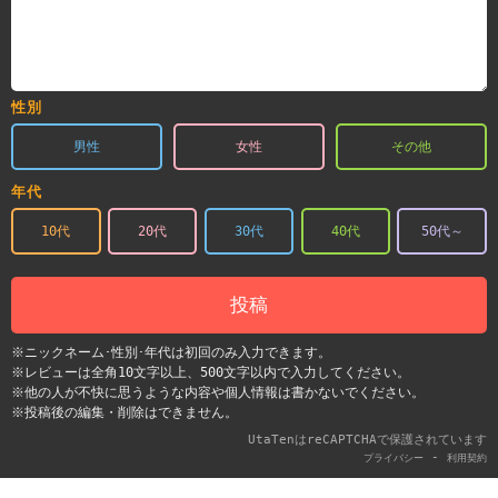
性別
男性
女性
その他
年代
10代
20代
30代
40代
50代～
投稿
※ニックネーム･性別･年代は初回のみ入力できます。
※レビューは全角10文字以上、500文字以内で入力してください。
※他の人が不快に思うような内容や個人情報は書かないでください。
※投稿後の編集・削除はできません。
UtaTenはreCAPTCHAで保護されています
-
プライバシー
利用契約