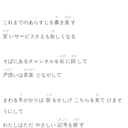
か
なお
書
直
これまでのあらすじを
き
す
やす
ほ
安
欲
いサービスさえも
しくなる
みぎ
まわ
右
回
そばにあるチャンネルを
に
して
とまど
おんがく
戸惑
音楽
いは
とながして
て
くび
み
手
首
見
まわる
がかりは
をかしげ こちらを
て ひまそ
うにして
きごう
さが
記号
探
わたしはただ やさしい
を
す