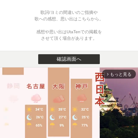
歌詞/ヨミの間違いのご指摘や
歌への感想、思い出はこちらから。
感想や思い出はUtaTenでの掲載を
させて頂く場合があります。
確認画面へ
もっと見る
arrow_forward_ios