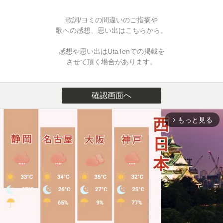
歌詞/ヨミの間違いのご指摘や
歌への感想、思い出はこちらから。
感想や思い出はUtaTenでの掲載を
させて頂く場合があります。
確認画面へ
もっと見る
arrow_forward_ios