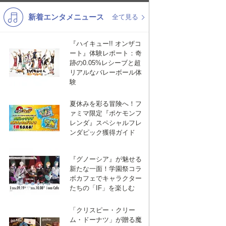
新着エンタメニュース
K-POP
バンド
全て見る
演歌・歌謡
洋楽
『ハイキュー!! オンザコ
ート』体験レポート：奇
VTuber
ディズニー
跡の0.05%レシーブと超
リアルなバレーボール体
験
夏休みを彩る冒険へ！フ
ァミマ限定『ポケモンフ
レンダ』スペシャルフレ
ンダピック獲得ガイド
『グノーシア』が魅せる
新たな一面！学園祭コラ
ボカフェでキャラクター
たちの「IF」を楽しむ
「クリスピー・クリー
ム・ドーナツ」が贈る魔