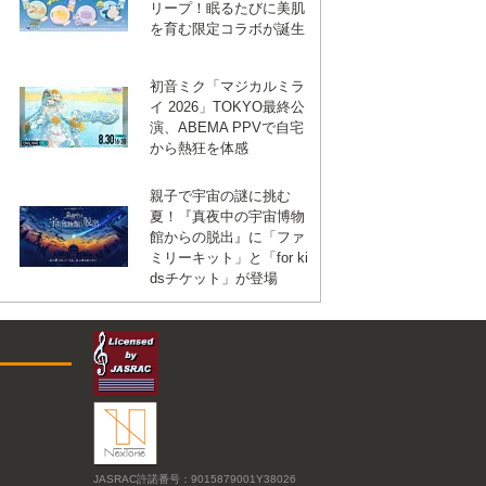
リープ！眠るたびに美肌
を育む限定コラボが誕生
初音ミク「マジカルミラ
イ 2026」TOKYO最終公
演、ABEMA PPVで自宅
から熱狂を体感
親子で宇宙の謎に挑む
夏！『真夜中の宇宙博物
館からの脱出』に「ファ
ミリーキット」と「for ki
dsチケット」が登場
JASRAC許諾番号：9015879001Y38026