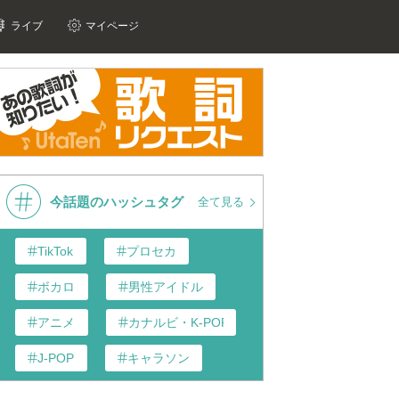
ライブ
マイページ
今話題のハッシュタグ
全て見る
TikTok
プロセカ
ボカロ
男性アイドル
アニメ
カナルビ・K-POP和訳
J-POP
キャラソン
あんスタ
歌い手