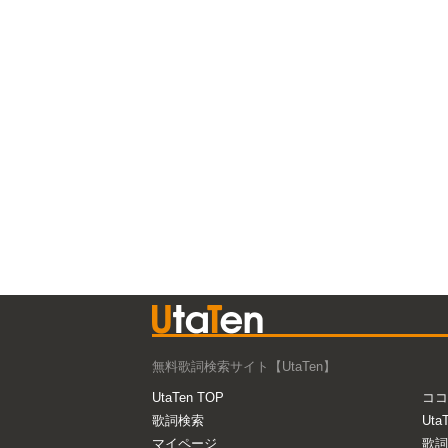
無料歌詞検索サイト【UtaTen】
UtaTen TOP
ココ
歌詞検索
Uta
マイページ
歌詞