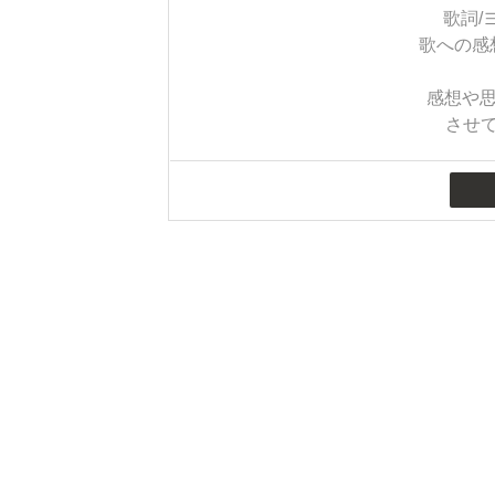
歌詞/
歌への感
感想や思
させ