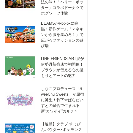
法の味！「ハリー・ポッ
ター」コラボドーナツで
ホグワーツ体験
BEAMSがRobloxに降
臨！新作ゲーム「マネキ
ンから服を集めろ！」で
広がるファッションの遊
び場
LINE FRIENDS ART展が
伊勢丹新宿店で初開催！
ブラウンが伝える心の温
もりとアートの魅力
しなこプロデュース「S
weeChu Sweets」が原宿
に誕生！竹下☆ぱらだい
すとの融合で生まれる
新“カワイイ”カルチャー
【速報】クラブ すっぴ
んパウダー×ポケモンス