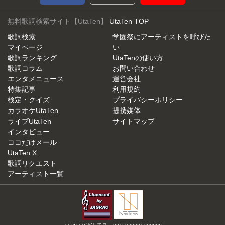
無料歌詞検索サイト【UtaTen】
UtaTen TOP
歌詞検索
学園祭にアーティストを呼びた
マイページ
い
歌詞ランキング
UtaTenの使い方
歌詞コラム
お問い合わせ
エンタメニュース
運営会社
特集記事
利用規約
検定・クイズ
プライバシーポリシー
カラオケUtaTen
提携媒体
ライブUtaTen
サイトマップ
インタビュー
ココだけメール
UtaTen X
歌詞リクエスト
アーティスト一覧