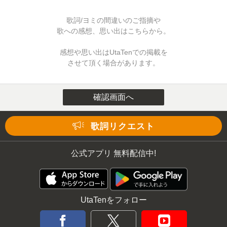
歌詞/ヨミの間違いのご指摘や
歌への感想、思い出はこちらから。
感想や思い出はUtaTenでの掲載を
させて頂く場合があります。
確認画面へ
Loaded
:
34.94%
/
Unmute
歌詞リクエスト
公式アプリ 無料配信中!
UtaTenをフォロー