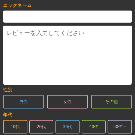
ニックネーム
性別
男性
女性
その他
年代
10代
20代
30代
40代
50代～