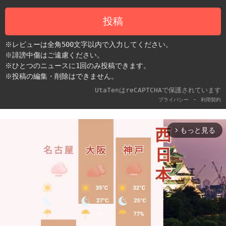
投稿
※レビューは全角500文字以内で入力してください。
※誹謗中傷はご遠慮ください。
※ひとつのニュースに1回のみ投稿できます。
※投稿の編集・削除はできません。
UtaTenはreCAPTCHAで保護されています
-
プライバシー
利用契約
もっと見る
arrow_forward_ios