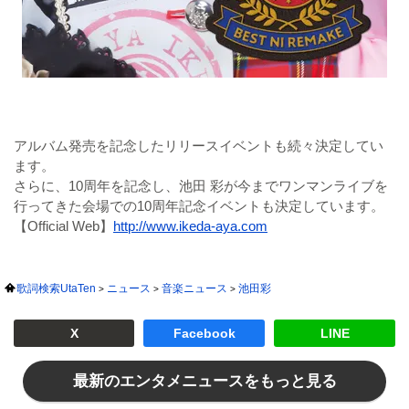
アルバム発売を記念したリリースイベントも続々決定してい
ます。
さらに、10周年を記念し、池田 彩が今までワンマンライブを
行ってきた会場での10周年記念イベントも決定しています。
【Official Web】
http://www.ikeda-aya.com
歌詞検索UtaTen
ニュース
音楽ニュース
池田彩
X
Facebook
LINE
最新のエンタメニュースをもっと見る