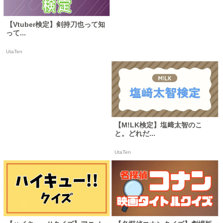
【Vtuber検定】剣持刀也って知
って...
UtaTen
【M!LK検定】塩﨑太智のこ
と。どれだ...
UtaTen