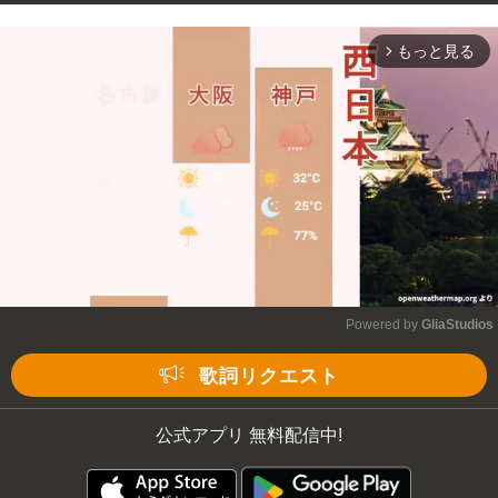
もっと見る
arrow_forward_ios
Powered by 
GliaStudios
Mute
歌詞リクエスト
公式アプリ 無料配信中!