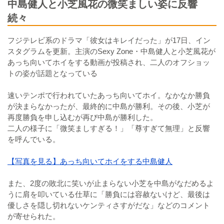
中島健人と小芝風花の微笑ましい姿に反響
続々
フジテレビ系のドラマ「彼女はキレイだった」が17日、イン
スタグラムを更新。主演のSexy Zone・中島健人と小芝風花が
あっち向いてホイをする動画が投稿され、二人のオフショッ
トの姿が話題となっている
速いテンポで行われていたあっち向いてホイ。なかなか勝負
が決まらなかったが、最終的に中島が勝利。その後、小芝が
再度勝負を申し込むが再び中島が勝利した。
二人の様子に「微笑ましすぎる！」「尊すぎて無理」と反響
を呼んでいる。
【写真を見る】あっち向いてホイをする中島健人
また、2度の敗北に笑いが止まらない小芝を中島がなだめるよ
うに肩を叩いている仕草に「勝負には容赦ないけど、最後は
優しさを隠し切れないケンティさすがだな」などのコメント
が寄せられた。