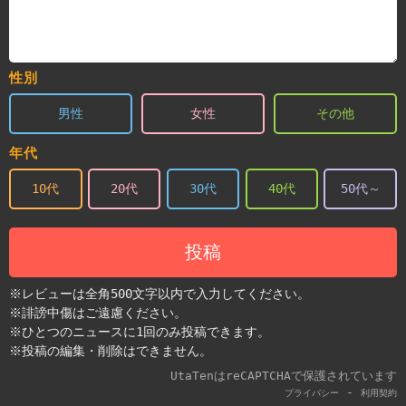
性別
男性
女性
その他
年代
10代
20代
30代
40代
50代～
投稿
※レビューは全角500文字以内で入力してください。
※誹謗中傷はご遠慮ください。
※ひとつのニュースに1回のみ投稿できます。
※投稿の編集・削除はできません。
UtaTenはreCAPTCHAで保護されています
-
プライバシー
利用契約