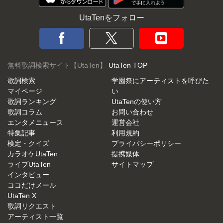
UtaTenをフォロー
無料歌詞検索サイト【UtaTen】
UtaTen TOP
歌詞検索
学園祭にアーティストを呼びた
マイページ
い
歌詞ランキング
UtaTenの使い方
歌詞コラム
お問い合わせ
エンタメニュース
運営会社
特集記事
利用規約
検定・クイズ
プライバシーポリシー
カラオケUtaTen
提携媒体
ライブUtaTen
サイトマップ
インタビュー
ココだけメール
UtaTen X
歌詞リクエスト
アーティスト一覧