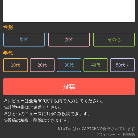
性別
男性
女性
その他
年代
10代
20代
30代
40代
50代～
投稿
※レビューは全角500文字以内で入力してください。
※誹謗中傷はご遠慮ください。
※ひとつのニュースに1回のみ投稿できます。
※投稿の編集・削除はできません。
UtaTenはreCAPTCHAで保護されています
-
プライバシー
利用契約