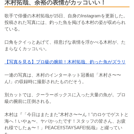
木村拓哉、余裕の表情がカッコいい！
歌手で俳優の木村拓哉が15日、自身のInstagramを更新した。
投稿された写真には、釣った魚を掲げる木村の姿が収められ
ている。
口角をクイっとあげて、得意げな表情を浮かべる木村が、た
まらなくカッコいい。
【写真を見る】プロ級の腕前！木村拓哉、釣った魚がズラリ
一連の写真は、木村のインターネット冠番組「木村さ〜〜
ん!」の収録時に撮影されたものだそう。
別カットでは、クーラーボックスに入った大量の魚が。プロ
級の腕前に圧倒される。
木村は『「今日はまたまた"木村さ〜〜ん！"のロケでゲストと
海へ！いやぁ〜、ヤバかったです！スタッフの皆さん、お疲
れ様でしたぁ〜！」⁡PEACE‼︎STAYSAFE!⁡拓哉』と綴ってい