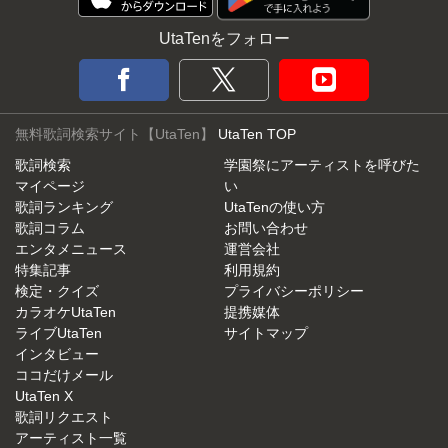
UtaTenをフォロー
無料歌詞検索サイト【UtaTen】
UtaTen TOP
歌詞検索
学園祭にアーティストを呼びた
マイページ
い
歌詞ランキング
UtaTenの使い方
歌詞コラム
お問い合わせ
エンタメニュース
運営会社
特集記事
利用規約
検定・クイズ
プライバシーポリシー
カラオケUtaTen
提携媒体
ライブUtaTen
サイトマップ
インタビュー
ココだけメール
UtaTen X
歌詞リクエスト
アーティスト一覧