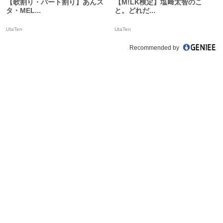
【歌割り・パート割り】あんス
【M!LK検定】塩﨑太智のこ
タ・MEL...
と。どれだ...
UtaTen
UtaTen
Recommended by