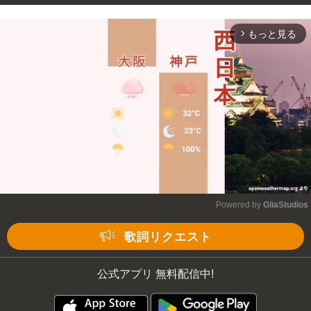
もっと見る
arrow_forward_ios
Powered by 
GliaStudios
Mute
歌詞リクエスト
公式アプリ 無料配信中!