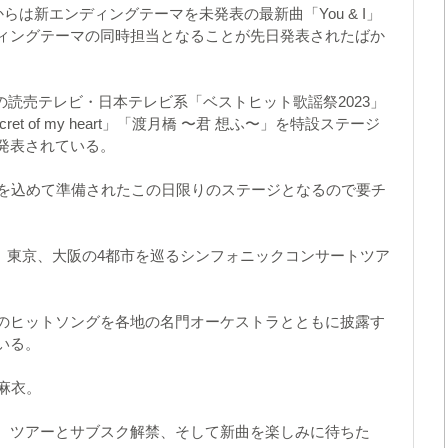
らは新エンディングテーマを未発表の最新曲「You & I」
ィングテーマの同時担当となることが先日発表されたばか
放送の読売テレビ・日本テレビ系「ベストヒット歌謡祭2023」
t of my heart」「渡月橋 〜君 想ふ〜」を特設ステージ
発表されている。
心を込めて準備されたこの日限りのステージとなるので要チ
宮城、東京、大阪の4都市を巡るシンフォニックコンサートツア
のヒットソングを各地の名門オーケストラとともに披露す
いる。
麻衣。
、ツアーとサブスク解禁、そして新曲を楽しみに待ちた