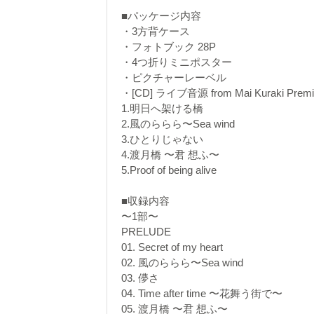
■パッケージ内容
・3方背ケース
・フォトブック 28P
・4つ折りミニポスター
・ピクチャーレーベル
・[CD] ライブ音源 from Mai Kuraki Premium
1.明日へ架ける橋
2.風のららら〜Sea wind
3.ひとりじゃない
4.渡月橋 〜君 想ふ〜
5.Proof of being alive
■収録内容
〜1部〜
PRELUDE
01. Secret of my heart
02. 風のららら〜Sea wind
03. 儚さ
04. Time after time 〜花舞う街で〜
05. 渡月橋 〜君 想ふ〜