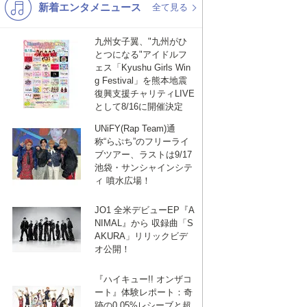
新着エンタメニュース
K-POP
バンド
全て見る
演歌・歌謡
洋楽
九州女子翼、"九州がひ
とつになる"アイドルフ
VTuber
ディズニー
ェス「Kyushu Girls Win
g Festival」を熊本地震
復興支援チャリティLIVE
として8/16に開催決定
UNiFY(Rap Team)通
称“らぷち”のフリーライ
ブツアー、ラストは9/17
池袋・サンシャインシテ
ィ 噴水広場！
JO1 全米デビューEP『A
NIMAL』から 収録曲「S
AKURA」リリックビデ
オ公開！
『ハイキュー!! オンザコ
ート』体験レポート：奇
跡の0.05%レシーブと超