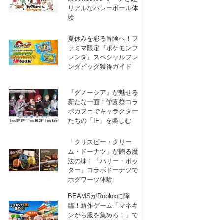
リアルなバレーボール体
験
夏休みを彩る冒険へ！フ
ァミマ限定『ポケモンフ
レンダ』スペシャルフレ
ンダピック獲得ガイド
『グノーシア』が魅せる
新たな一面！学園祭コラ
ボカフェでキャラクター
たちの「IF」を楽しむ
「クリスピー・クリー
ム・ドーナツ」が贈る魔
法の味！「ハリー・ポッ
ター」コラボドーナツで
ホグワーツ体験
BEAMSがRobloxに降
臨！新作ゲーム「マネキ
ンから服を集めろ！」で