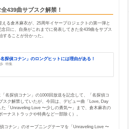
む全439曲サブスク解禁！
年を迎える倉木麻衣が、25周年イヤープロジェクトの第一弾と
ー記念日に、自身がこれまでに発表してきた全439曲をサブス
始することが分かった。
「名探偵コナン」のロングヒットには理由がある！
歩
特集
「名探偵コナン」の1000回放送を記念して、「名探偵コ
ク解禁していたが、今回は、デビュー曲「Love, Day
した「Unraveling Love 〜少しの勇気〜」まで、倉木麻衣の
ボーナストラックや特典など一部除く）。
ン」のオープニングテーマを「Unraveling Love 〜