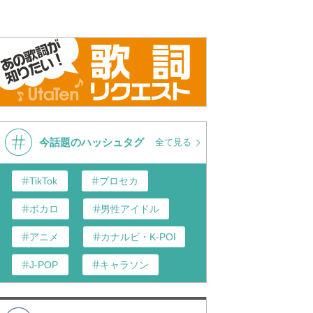
今話題のハッシュタグ
全て見る
TikTok
プロセカ
ボカロ
男性アイドル
アニメ
カナルビ・K-POP和訳
J-POP
キャラソン
あんスタ
歌い手