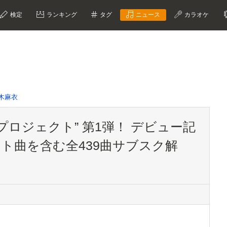
検定
ランキング
タグ
ニュース
カラオケ
木麻衣
プロジェクト” 第1弾！ デビュー記
ット曲を含む全439曲サブスク解