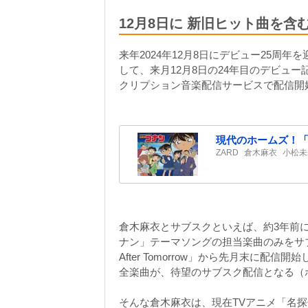
12月8日に 新旧ヒット曲を含
来年2024年12月8日にデビュー25周
して、来月12月8日の24年目のデビュ
クリプション音楽配信サービスで配信開
現代のホームズ！
ZARD
倉木麻衣
小松未
倉木麻衣とサブスクといえば、約3年前に
ナン」テーマソングの担当楽曲のみをサブス
After Tomorrow」から先月末に配信開始
全楽曲が、待望のサブスク配信となる（
そんな倉木麻衣は、現在TVアニメ「名探偵コナ