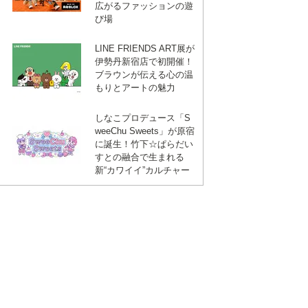
広がるファッションの遊
び場
LINE FRIENDS ART展が
伊勢丹新宿店で初開催！
ブラウンが伝える心の温
もりとアートの魅力
しなこプロデュース「S
weeChu Sweets」が原宿
に誕生！竹下☆ぱらだい
すとの融合で生まれる
新“カワイイ”カルチャー