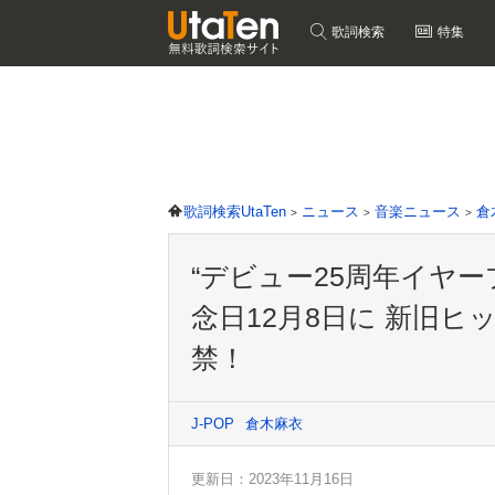
歌詞検索
特集
歌詞検索UtaTen
ニュース
音楽ニュース
倉
“デビュー25周年イヤー
念日12月8日に 新旧ヒ
禁！
J-POP
倉木麻衣
更新日：2023年11月16日