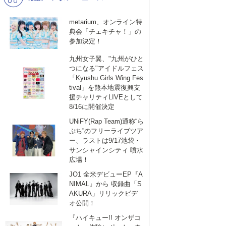
metarium、オンライン特
典会「チェキチャ！」の
参加決定！
九州女子翼、"九州がひと
つになる"アイドルフェス
「Kyushu Girls Wing Fes
tival」を熊本地震復興支
援チャリティLIVEとして
8/16に開催決定
UNiFY(Rap Team)通称“ら
ぷち”のフリーライブツア
ー、ラストは9/17池袋・
サンシャインシティ 噴水
広場！
JO1 全米デビューEP『A
NIMAL』から 収録曲「S
AKURA」リリックビデ
オ公開！
『ハイキュー!! オンザコ