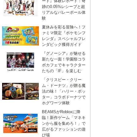
ート』体験レポート：奇
跡の0.05%レシーブと超
リアルなバレーボール体
験
夏休みを彩る冒険へ！フ
ァミマ限定『ポケモンフ
レンダ』スペシャルフレ
ンダピック獲得ガイド
『グノーシア』が魅せる
新たな一面！学園祭コラ
ボカフェでキャラクター
たちの「IF」を楽しむ
「クリスピー・クリー
ム・ドーナツ」が贈る魔
法の味！「ハリー・ポッ
ター」コラボドーナツで
ホグワーツ体験
BEAMSがRobloxに降
臨！新作ゲーム「マネキ
ンから服を集めろ！」で
広がるファッションの遊
び場