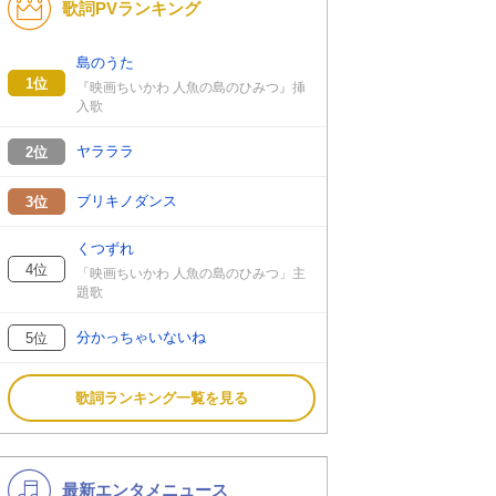
歌詞PVランキング
K-POP
洋楽
バンド
演歌・歌謡
島のうた
1位
『映画ちいかわ 人魚の島のひみつ』挿
VTuber
ジャニーズ
入歌
ヤラララ
2位
ブリキノダンス
3位
くつずれ
4位
「映画ちいかわ 人魚の島のひみつ」主
題歌
分かっちゃいないね
5位
歌詞ランキング一覧を見る
最新エンタメニュース