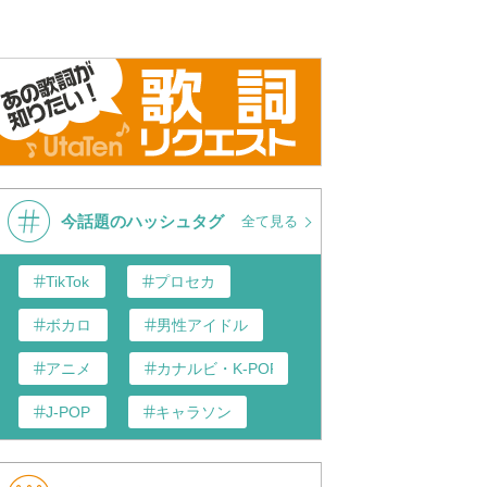
今話題のハッシュタグ
全て見る
TikTok
プロセカ
ボカロ
男性アイドル
アニメ
カナルビ・K-POP和訳
J-POP
キャラソン
歌い手
あんスタ