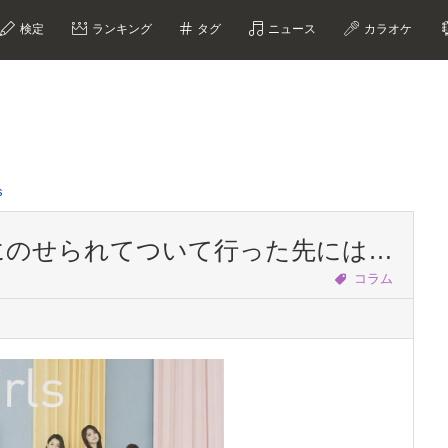
検定
ランキング
タグ
ニュース
カラオケ
s
w me』にのせられてついて行った先には…
コラム