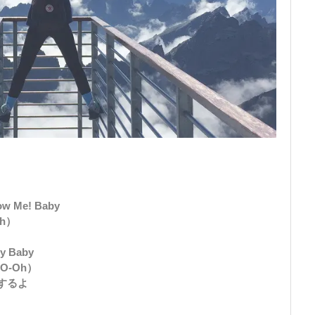
low Me! Baby
Oh）
py Baby
O-Oh）
するよ