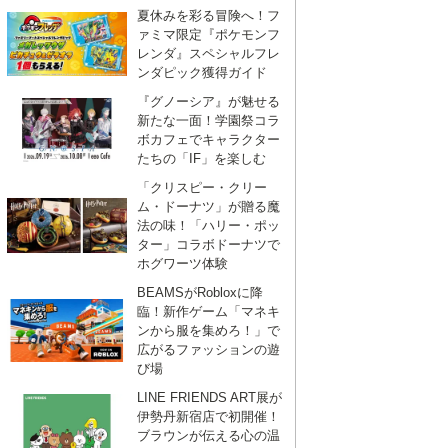
夏休みを彩る冒険へ！フ
ァミマ限定『ポケモンフ
レンダ』スペシャルフレ
ンダピック獲得ガイド
『グノーシア』が魅せる
新たな一面！学園祭コラ
ボカフェでキャラクター
たちの「IF」を楽しむ
「クリスピー・クリー
ム・ドーナツ」が贈る魔
法の味！「ハリー・ポッ
ター」コラボドーナツで
ホグワーツ体験
BEAMSがRobloxに降
臨！新作ゲーム「マネキ
ンから服を集めろ！」で
広がるファッションの遊
び場
LINE FRIENDS ART展が
伊勢丹新宿店で初開催！
ブラウンが伝える心の温