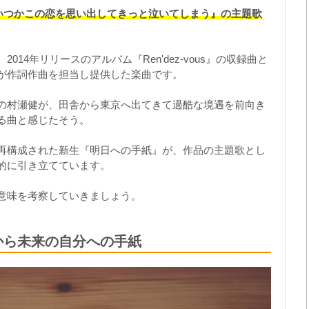
いつかこの恋を思い出してきっと泣いてしまう』の主題歌
。
14年リリースのアルバム『Ren'dez-vous』の収録曲と
が作詞作曲を担当し提供した楽曲です。
の村瀬健が、田舎から東京へ出てきて過酷な境遇を前向き
る曲と感じたそう。
再構成された新生『明日への手紙』が、作品の主題歌とし
的に引き立てています。
意味を考察していきましょう。
から未来の自分への手紙