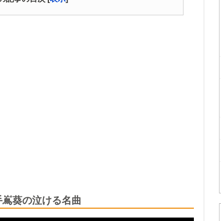
手嶌葵の泣ける名曲