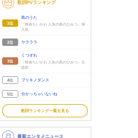
歌詞PVランキング
K-POP
演歌・歌謡
バンド
洋楽
島のうた
1位
『映画ちいかわ 人魚の島のひみつ』挿
VTuber
ディズニー
入歌
ヤラララ
2位
くつずれ
3位
「映画ちいかわ 人魚の島のひみつ」主
題歌
ブリキノダンス
4位
分かっちゃいないね
5位
歌詞ランキング一覧を見る
最新エンタメニュース