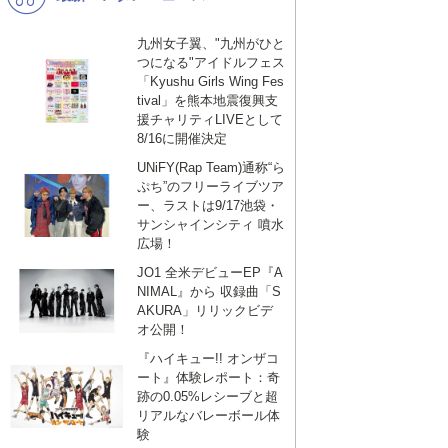
九州女子翼、"九州がひと
つになる"アイドルフェス
「Kyushu Girls Wing Fes
tival」を熊本地震復興支
援チャリティLIVEとして
8/16に開催決定
UNiFY(Rap Team)通称“ら
ぷち”のフリーライブツア
ー、ラストは9/17池袋・
サンシャインシティ 噴水
広場！
JO1 全米デビューEP『A
NIMAL』から 収録曲「S
AKURA」リリックビデ
オ公開！
『ハイキュー!! オンザコ
ート』体験レポート：奇
跡の0.05%レシーブと超
リアルなバレーボール体
験