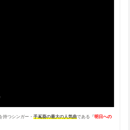
を持つシンガー・
手嶌葵の最大の人気曲
である『
明日への