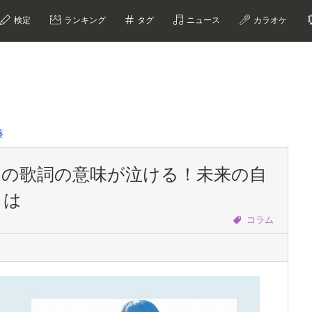
検定
ランキング
タグ
ニュース
カラオケ
葵
」の歌詞の意味が泣ける！未来の自
とは
コラム