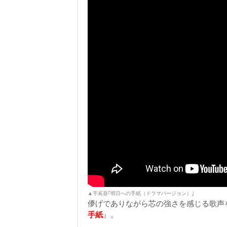
▲手嶌葵｢明日への手紙（ドラマバージョン）｣
儚げでありながら芯の強さを感じる歌声
手紙
』。