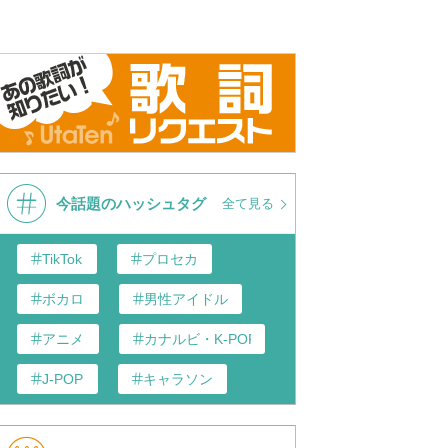
今話題のハッシュタグ
全て見る
TikTok
プロセカ
ボカロ
男性アイドル
アニメ
カナルビ・K-POP和訳
J-POP
キャラソン
あんスタ
歌い手