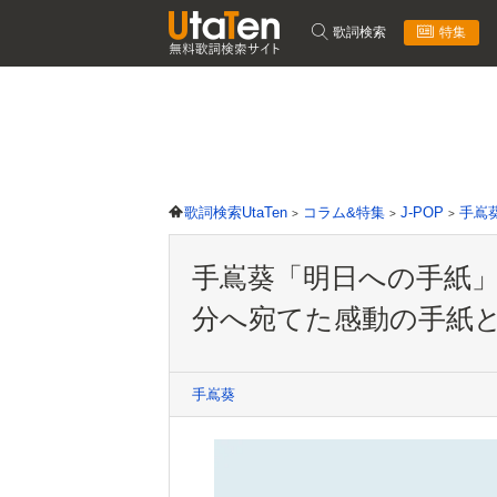
歌詞検索
特集
歌詞検索UtaTen
コラム&特集
J-POP
手嶌
手嶌葵「明日への手紙
分へ宛てた感動の手紙
手嶌葵