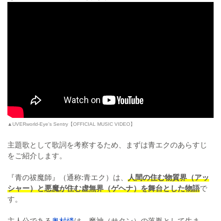
▲UVERworld-Eye's Sentry【OFFICIAL MUSIC VIDEO】
主題歌として歌詞を考察するため、まずは青エクのあらすじ
をご紹介します。
『青の祓魔師』（通称:青エク）は、
人間の住む物質界（アッ
シャー）と悪魔が住む虚無界（ゲヘナ）を舞台とした物語
で
す。
主人公である
奥村燐
は、魔神（サタン）の落胤として生ま