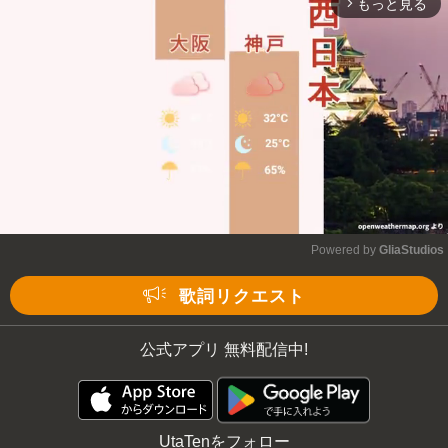
もっと見る
arrow_forward_ios
Powered by 
GliaStudios
Mute
歌詞リクエスト
公式アプリ 無料配信中!
UtaTenをフォロー