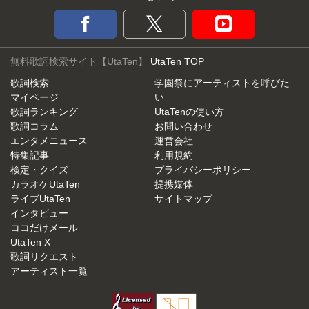
無料歌詞検索サイト【UtaTen】
UtaTen TOP
歌詞検索
学園祭にアーティストを呼びた
マイページ
い
歌詞ランキング
UtaTenの使い方
歌詞コラム
お問い合わせ
エンタメニュース
運営会社
特集記事
利用規約
検定・クイズ
プライバシーポリシー
カラオケUtaTen
提携媒体
ライブUtaTen
サイトマップ
インタビュー
ココだけメール
UtaTen X
歌詞リクエスト
アーティスト一覧