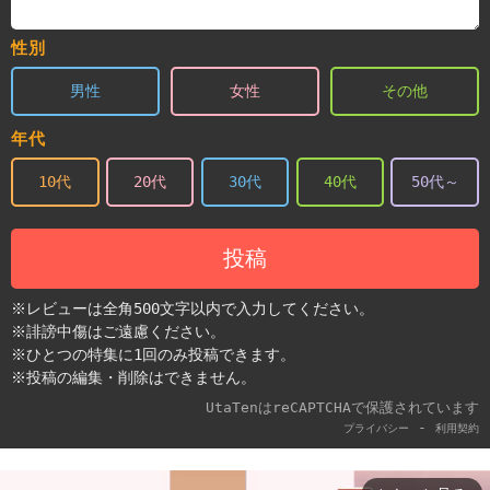
性別
男性
女性
その他
年代
10代
20代
30代
40代
50代～
投稿
※レビューは全角500文字以内で入力してください。
※誹謗中傷はご遠慮ください。
※ひとつの特集に1回のみ投稿できます。
※投稿の編集・削除はできません。
UtaTenはreCAPTCHAで保護されています
-
プライバシー
利用契約