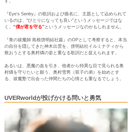
す。
『Eye's Sentry』の歌詞および曲名に、主題として込められて
いるのは、“ひとりになっても良い”というメッセージではな
く、
“僕が君を守る”
というメッセージなのかもしれません。
『青の祓魔師 島根啓明結社篇』のOPとして考察すると、本当
の自分を隠してきた神木出雲を、啓明結社イルミナティから
救おうとする奥村燐の姿と重なる歌詞だと捉えられます。
あるいは、悪魔の血を引き、他者から特異な目で見られる奥
村燐を守りたいと願う、奥村雪男（双子の弟）を始めとす
る、祓魔塾で出会った仲間たちの心情とも重なるでしょう。
UVERworldが投げかける問いと勇気