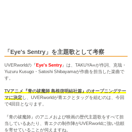
「Eye's Sentry」を主題歌として考察
UVERworldの『
Eye's Sentry
』は、TAKUYA∞が作詞、克哉・
Yuzuru Kusugo・Satoshi Shibayamaが作曲を担当した楽曲で
す。
TVアニメ『青の祓魔師 島根啓明結社篇』のオープニングテー
マに決定
し、UVERworldが青エクとタッグを組むのは、今回
で4回目となります。
『青の祓魔師』のアニメおよび映画の歴代主題歌をすべて担
当しているあたり、青エクの制作陣がUVERworldに強い信頼
を寄せていることが伺えますね。