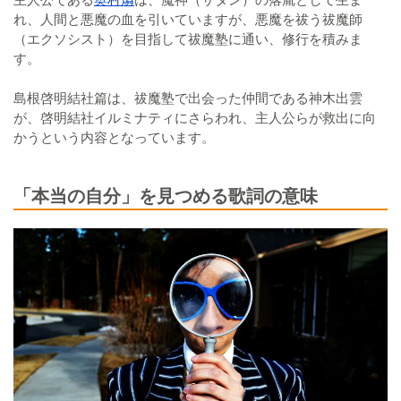
れ、人間と悪魔の血を引いていますが、悪魔を祓う祓魔師
（エクソシスト）を目指して祓魔塾に通い、修行を積みま
す。
島根啓明結社篇は、祓魔塾で出会った仲間である神木出雲
が、啓明結社イルミナティにさらわれ、主人公らが救出に向
かうという内容となっています。
「本当の自分」を見つめる歌詞の意味