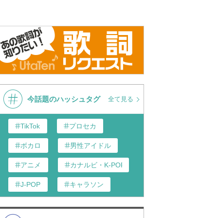
今話題のハッシュタグ
全て見る
TikTok
プロセカ
ボカロ
男性アイドル
アニメ
カナルビ・K-POP和訳
J-POP
キャラソン
あんスタ
歌い手