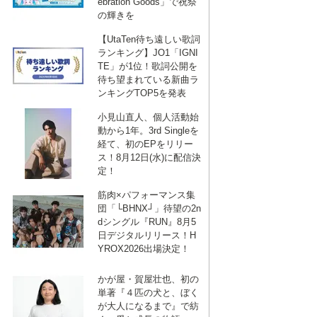
ebration Goods」で祝祭
の輝きを
【UtaTen待ち遠しい歌詞
ランキング】JO1「IGNI
TE」が1位！歌詞公開を
待ち望まれている新曲ラ
ンキングTOP5を発表
小見山直人、個人活動始
動から1年。3rd Singleを
経て、初のEPをリリー
ス！8月12日(水)に配信決
定！
筋肉×パフォーマンス集
団「└BHNX┘」待望の2n
dシングル『RUN』8月5
日デジタルリリース！H
YROX2026出場決定！
かが屋・賀屋壮也、初の
単著『４匹の犬と、ぼく
が大人になるまで』で紡