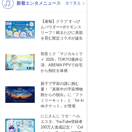
新着エンタメニュース
K-POP
演歌・歌謡
全て見る
バンド
洋楽
【速報】クラブ すっぴ
VTuber
ディズニー
んパウダー×ポケモンス
リープ！眠るたびに美肌
を育む限定コラボが誕生
初音ミク「マジカルミラ
イ 2026」TOKYO最終公
演、ABEMA PPVで自宅
から熱狂を体感
親子で宇宙の謎に挑む
夏！『真夜中の宇宙博物
館からの脱出』に「ファ
ミリーキット」と「for ki
dsチケット」が登場
にじさんじ リゼ・ヘル
エスタ、YouTube登録者
100万人達成記念！「Cel