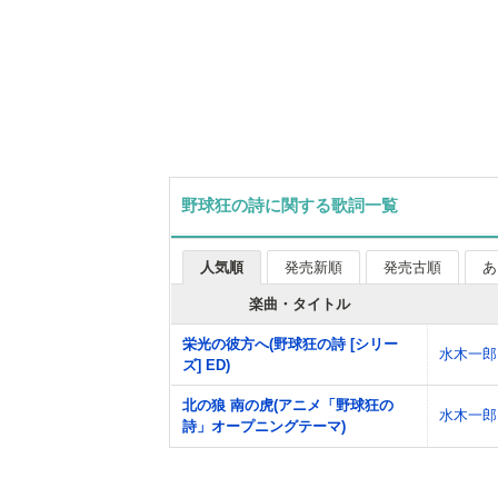
野球狂の詩に関する歌詞一覧
人気順
発売新順
発売古順
あ
楽曲・タイトル
栄光の彼方へ(野球狂の詩 [シリー
水木一郎
ズ] ED)
北の狼 南の虎(アニメ「野球狂の
水木一郎
詩」オープニングテーマ)