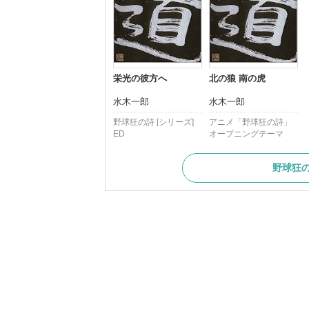
栄光の彼方へ
北の狼 南の虎
水木一郎
水木一郎
野球狂の詩 [シリーズ]
アニメ「野球狂の詩」
ED
オープニングテーマ
野球狂