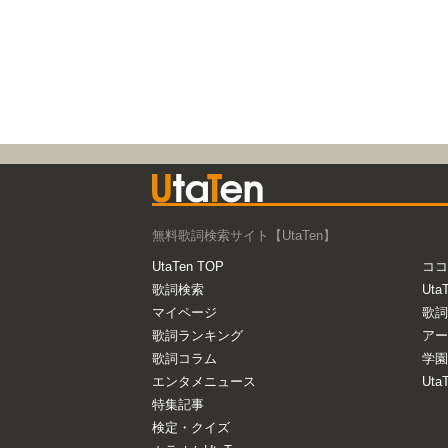
無料歌詞検索サイト【UtaTen】
UtaTen TOP
ココ
歌詞検索
Uta
マイページ
歌詞
歌詞ランキング
アー
歌詞コラム
学園
エンタメニュース
Ut
特集記事
検定・クイズ