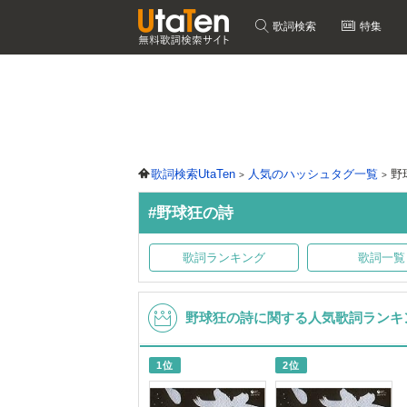
歌詞検索
特集
歌詞検索UtaTen
人気のハッシュタグ一覧
野
#野球狂の詩
歌詞ランキング
歌詞一覧
野球狂の詩に関する人気歌詞ランキ
1位
2位