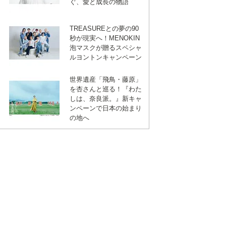
ぐ、愛と成長の物語
TREASUREとの夢の90
秒が現実へ！MENOKIN
泡マスクが贈るスペシャ
ルヨントンキャンペーン
世界遺産「飛鳥・藤原」
を杏さんと巡る！『わた
しは、奈良派。』新キャ
ンペーンで日本の始まり
の地へ