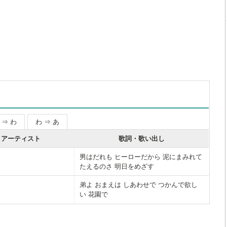
 ⇒ わ
わ ⇒ あ
アーティスト
歌詞・歌い出し
男はだれも ヒーローだから 泥にまみれて
たえるのさ 明日をめざす
弟よ おまえは しあわせで つかんで欲し
い 花園で