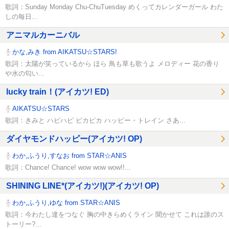
歌詞：Sunday Monday Chu-ChuTuesday めくってカレンダーガール わた
しの毎日...
アニマルカーニバル
かな,みき from AIKATSU☆STARS!
歌詞：太陽が笑っているから ほら 鳥も草も歌うよ メロディー 花の香り
や水の匂い...
lucky train！(アイカツ! ED)
AIKATSU☆STARS
歌詞：きみと ハピハピ ピカピカ ハッピー・トレイン さあ...
ダイヤモンドハッピー(アイカツ! OP)
わか,ふうり,すなお from STAR☆ANIS
歌詞：Chance! Chance! wow wow wow!!...
SHINING LINE*(アイカツ!)(アイカツ! OP)
わか,ふうり,ゆな from STAR☆ANIS
歌詞：今わたし達をつなぐ 胸の中きらめくライン 聞かせて これは誰のス
トーリー?...