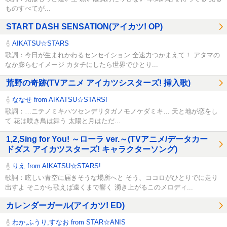
ものすべてが...
START DASH SENSATION(アイカツ! OP)
AIKATSU☆STARS
歌詞：今日が生まれかわるセンセイション 全速力つかまえて！ アタマの
なか膨らむイメージ カタチにしたら世界でひとり...
荒野の奇跡(TVアニメ アイカツシスターズ! 挿入歌)
ななせ from AIKATSU☆STARS!
歌詞：…ニテノミキハツセンデリタガノモノケダミキ… 天と地が恋をし
て 花は咲き鳥は舞う 太陽と月はただ...
1,2,Sing for You! ～ローラ ver.～(TVアニメ/データカー
ドダス アイカツスターズ! キャラクターソング)
りえ from AIKATSU☆STARS!
歌詞：眩しい青空に届きそうな場所へと そう、ココロがひとりでに走り
出すよ そこから歌えば遠くまで響く 湧き上がるこのメロディ...
カレンダーガール(アイカツ! ED)
わか,ふうり,すなお from STAR☆ANIS