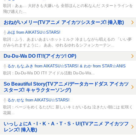
歌詞：あぁ… 大好きも大嫌いも 全部ほんとの私なんだ スタートラインを
飛び越えた...
おねがいメリー(TVアニメ アイカツシスターズ! 挿入歌)
みほ from AIKATSU☆STARS!
歌詞：ふう、あまいあまいホットミルク 冷ましながら唱えるの 「いい夢
がみられますように」 ああ、ゆれるゆれるシフォンカーテン...
Du-Du-Wa DO IT!!(アイカツ! OP)
るか,もな,みき from AIKATSU☆STARS! & わか from STAR☆ANIS
歌詞：Du-Du-Wa DO IT!! アイドル活動 Du-Du-Wa...
So Beautiful Story(TVアニメ/データカードダス アイカツ
スターズ! キャラクターソング)
るか,せな from AIKATSU☆STARS!
歌詞：ページをめくるたびに 新しいキミがいるね 泣きたい朝には 虹咲く
花園...
いっしょにA・I・K・A・T・S・U!(TVアニメ アイカツフ
レンズ! 挿入歌)