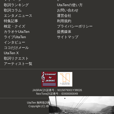
歌詞ランキング
UtaTenの使い方
歌詞コラム
お問い合わせ
エンタメニュース
運営会社
特集記事
利用規約
検定・クイズ
プライバシーポリシー
カラオケUtaTen
提携媒体
ライブUtaTen
サイトマップ
インタビュー
ココだけメール
UtaTen X
歌詞リクエスト
アーティスト一覧
JASRAC許諾番号：9015879001Y38026
NexTone許諾番号：ID000000049
UtaTen 無料歌詞検索サイトの決定版！うたてん
Copyright (C) IBG Media. All Rights Reserved.