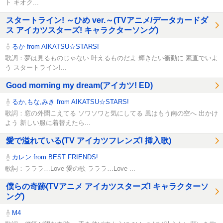
ト キオク...
スタートライン! ～ひめ ver.～(TVアニメ/データカードダ
ス アイカツスターズ! キャラクターソング)
るか from AIKATSU☆STARS!
歌詞：夢は見るものじゃない 叶えるものだよ 輝きたい衝動に 素直でいよ
う スタートライン!...
Good morning my dream(アイカツ! ED)
るか,もな,みき from AIKATSU☆STARS!
歌詞：窓の外聞こえてる ソワソワと気にしてる 風はもう南の空へ 出かけ
よう 新しい服に着替えたら...
愛で溢れている(TV アイカツフレンズ! 挿入歌)
カレン from BEST FRIENDS!
歌詞：ラララ…Love 愛の歌 ラララ…Love ...
僕らの奇跡(TVアニメ アイカツスターズ! キャラクターソ
ング)
M4