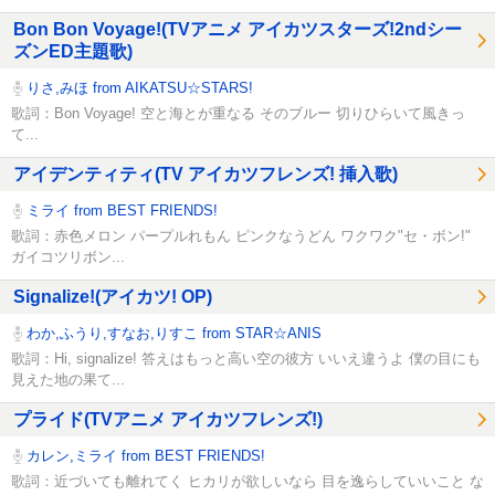
Bon Bon Voyage!(TVアニメ アイカツスターズ!2ndシー
ズンED主題歌)
りさ,みほ from AIKATSU☆STARS!
歌詞：Bon Voyage! 空と海とが重なる そのブルー 切りひらいて風きっ
て...
アイデンティティ(TV アイカツフレンズ! 挿入歌)
ミライ from BEST FRIENDS!
歌詞：赤色メロン パープルれもん ピンクなうどん ワクワク"セ・ボン!"
ガイコツリボン...
Signalize!(アイカツ! OP)
わか,ふうり,すなお,りすこ from STAR☆ANIS
歌詞：Hi, signalize! 答えはもっと高い空の彼方 いいえ違うよ 僕の目にも
見えた地の果て...
プライド(TVアニメ アイカツフレンズ!)
カレン,ミライ from BEST FRIENDS!
歌詞：近づいても離れてく ヒカリが欲しいなら 目を逸らしていいこと な