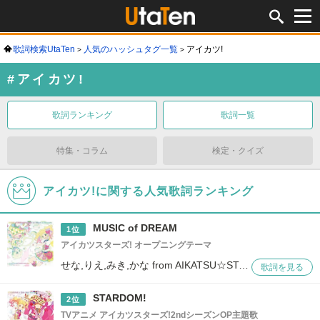
歌詞検索UtaTen
人気のハッシュタグ一覧
アイカツ!
#アイカツ!
歌詞ランキング
歌詞一覧
特集・コラム
検定・クイズ
アイカツ!に関する人気歌詞ランキング
MUSIC of DREAM
1位
アイカツスターズ! オープニングテーマ
せな,りえ,みき,かな from AIKATSU☆STARS!
歌詞を見る
STARDOM!
2位
TVアニメ アイカツスターズ!2ndシーズンOP主題歌