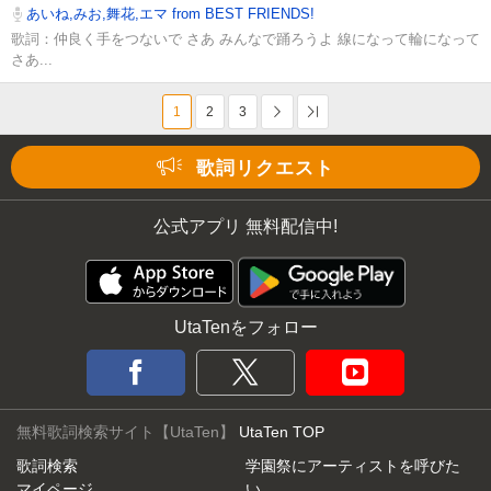
あいね,みお,舞花,エマ from BEST FRIENDS!
歌詞：仲良く手をつないで さあ みんなで踊ろうよ 線になって輪になって
さあ...
1
2
3
次へ
Last
歌詞リクエスト
公式アプリ 無料配信中!
UtaTenをフォロー
無料歌詞検索サイト【UtaTen】
UtaTen TOP
歌詞検索
学園祭にアーティストを呼びた
マイページ
い