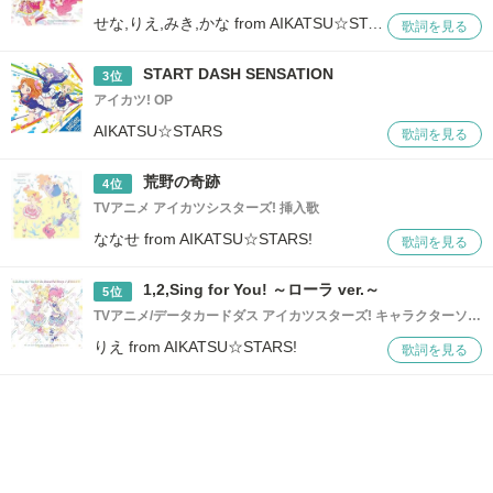
せな,りえ,みき,かな from AIKATSU☆STARS!
歌詞を見る
START DASH SENSATION
3位
アイカツ! OP
AIKATSU☆STARS
歌詞を見る
荒野の奇跡
4位
TVアニメ アイカツシスターズ! 挿入歌
ななせ from AIKATSU☆STARS!
歌詞を見る
1,2,Sing for You! ～ローラ ver.～
5位
TVアニメ/データカードダス アイカツスターズ! キャラクターソング
りえ from AIKATSU☆STARS!
歌詞を見る