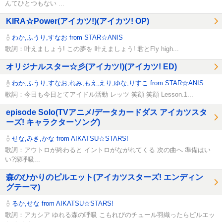
んてひとつもない ...
KIRA☆Power(アイカツ!)(アイカツ! OP)
わか,ふうり,すなお from STAR☆ANIS
歌詞：叶えましょう! この夢を 叶えましょう! 君とFly high...
オリジナルスター☆彡(アイカツ!)(アイカツ! ED)
わか,ふうり,すなお,れみ,もえ,えり,ゆな,りすこ from STAR☆ANIS
歌詞：今日も今日とてアイドル活動 レッツ 笑顔 笑顔 Lesson.1...
episode Solo(TVアニメ/データカードダス アイカツスタ
ーズ! キャラクターソング)
せな,みき,かな from AIKATSU☆STARS!
歌詞：アウトロが終わると イントロがながれてくる 次の曲へ 準備はい
い?深呼吸...
森のひかりのピルエット(アイカツスターズ! エンディン
グテーマ)
るか,せな from AIKATSU☆STARS!
歌詞：アカシア ゆれる森の呼吸 こもれびのチュール羽織ったらピルエッ