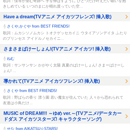
歌詞：僕等が望む奇跡へ 手を伸ばすように ひとつだけ叶えたい願いを抱
きしめている いつのまにか晴れ渡っていた空...
Have a dream(TVアニメ アイカツフレンズ! 挿入歌)
さくや,かぐや from BEST FRIENDS!
歌詞：ムカシソノムカシ トオクゲッセカイニ ウタイアソンデイタ ふたり
のプリンセス アイドルノセカイニ...
さまさまばけーしょん!(TVアニメ アイカツ! 挿入歌)
ねむ
歌詞：サンサンサン かがやく太陽 真夏のばけーしょん! さまーばけーし
ょん! ...
導かれて(TVアニメ アイカツフレンズ! 挿入歌)
さくや from BEST FRIENDS!
歌詞：野ばらの香り 漂う園 若い魔女が住んでいた 人々から恐れられて
友達は小鳥だけ...
MUSIC of DREAM!!! ～ゆめ ver.～(TVアニメ/データカー
ドダス アイカツスターズ! キャラクターソング)
せな from AIKATSU☆STARS!