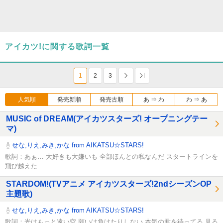
アイカツ!に関する歌詞一覧
1
2
3
次へ
Last
人気順
発売新順
発売古順
あ ⇒ わ
わ ⇒ あ
MUSIC of DREAM(アイカツスターズ! オープニングテー
マ)
せな,りえ,みき,かな from AIKATSU☆STARS!
歌詞：あぁ… 大好きも大嫌いも 全部ほんとの私なんだ スタートラインを
飛び越えた...
STARDOM!(TVアニメ アイカツスターズ!2ndシーズンOP
主題歌)
せな,りえ,みき,かな from AIKATSU☆STARS!
歌詞：光はもっと遠い空 願いは負けたりしない 本気の君を待ってる 見る