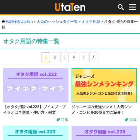
歌詞検索UtaTen
人気のハッシュタグ一覧
オタク用語
オタク用語の特集一
覧
オタク用語の特集一覧
1
2
3
4
次へ
Last
【オタク用語 vol.222】ブイエプ・ブ
ジャニーズの最強シンメ！人気シン
イラとは？意味・使い方・例文
メ・コンビを20位までご紹介！
特集
特集