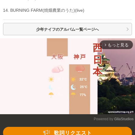
14. BURNING FARM(焼畑農業のうた)(live)
少年ナイフの
アルバム一覧ページへ
もっと見る
arrow_forward_ios
Powered by 
GliaStudios
Mute
歌詞リクエスト