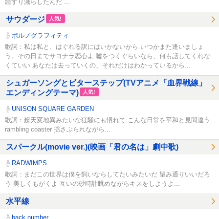
踵すり減らしたんだ ...
サウダージ
人気!
ポルノグラフィティ
歌詞：私は私と、はぐれる訳にはいかないから いつかまた逢いましょ
う。その日までサヨナラ恋心よ 嘘をつくぐらいなら、何も話してくれな
くていい あなたは去っていくの、それだけはわかっているから...
シュガーソングとビターステップ(TVアニメ「血界戦線」
エンディングテーマ)
人気!
UNISON SQUARE GARDEN
歌詞：超天変地異みたいな狂騒にも慣れて こんな日常を平和と見間違う
rambling coaster 揺さぶられながら...
スパークル(movie ver.)(映画「君の名は」劇中歌)
RADWIMPS
歌詞：まだこの世界は僕を飼いならしてたいみたいだ 望み通りいいだろ
う 美しくもがくよ 互いの砂時計眺めながらキスをしようよ...
水平線
back number