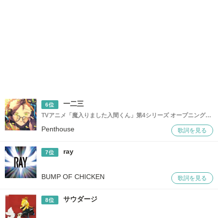
一二三
6位
TVアニメ「魔入りました入間くん」第4シリーズ オープニングテーマ
Penthouse
歌詞を見る
ray
7位
BUMP OF CHICKEN
歌詞を見る
サウダージ
8位