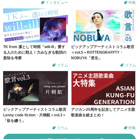
インタビュー
特集
TK from 凛として時雨「will-ill」愛す
ピックアップアーティストコラム歌言
る人のために戦え！力みなぎる歌詞の
＜vol.5＞ROTTENGRAFFTY・
意味を考察
NOBUYA「更生」
コラム
コラム
ピックアップアーティストコラム歌言
アジカン25周年を記念してアニメ主題
Lenny code fiction・片桐航＜vol.3＞
歌楽曲を総まとめ！
「欲を纏う」
コラム
特集