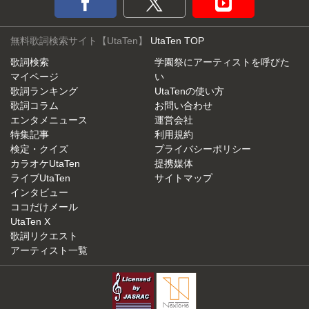
無料歌詞検索サイト【UtaTen】
UtaTen TOP
歌詞検索
学園祭にアーティストを呼びた
マイページ
い
歌詞ランキング
UtaTenの使い方
歌詞コラム
お問い合わせ
エンタメニュース
運営会社
特集記事
利用規約
検定・クイズ
プライバシーポリシー
カラオケUtaTen
提携媒体
ライブUtaTen
サイトマップ
インタビュー
ココだけメール
UtaTen X
歌詞リクエスト
アーティスト一覧