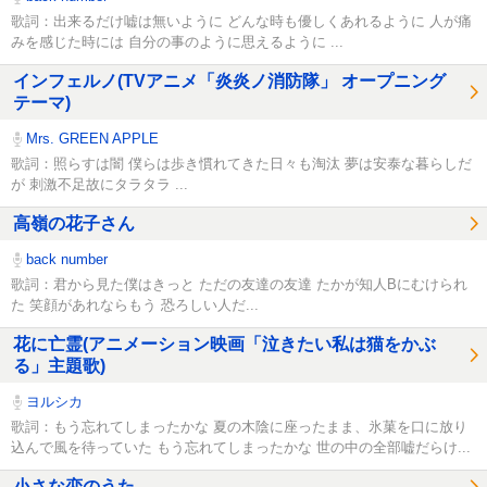
歌詞：出来るだけ嘘は無いように どんな時も優しくあれるように 人が痛
みを感じた時には 自分の事のように思えるように ...
インフェルノ(TVアニメ「炎炎ノ消防隊」 オープニング
テーマ)
Mrs. GREEN APPLE
歌詞：照らすは闇 僕らは歩き慣れてきた日々も淘汰 夢は安泰な暮らしだ
が 刺激不足故にタラタラ ...
高嶺の花子さん
back number
歌詞：君から見た僕はきっと ただの友達の友達 たかが知人Bにむけられ
た 笑顔があれならもう 恐ろしい人だ...
花に亡霊(アニメーション映画「泣きたい私は猫をかぶ
る」主題歌)
ヨルシカ
歌詞：もう忘れてしまったかな 夏の木陰に座ったまま、氷菓を口に放り
込んで風を待っていた もう忘れてしまったかな 世の中の全部嘘だらけ...
小さな恋のうた