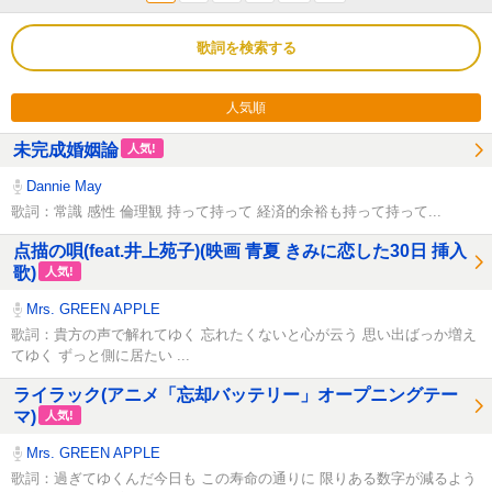
歌詞を検索する
人気順
未完成婚姻論
人気!
Dannie May
歌詞：常識 感性 倫理観 持って持って 経済的余裕も持って持って...
点描の唄(feat.井上苑子)(映画 青夏 きみに恋した30日 挿入
歌)
人気!
Mrs. GREEN APPLE
歌詞：貴方の声で解れてゆく 忘れたくないと心が云う 思い出ばっか増え
てゆく ずっと側に居たい ...
ライラック(アニメ「忘却バッテリー」オープニングテー
マ)
人気!
Mrs. GREEN APPLE
歌詞：過ぎてゆくんだ今日も この寿命の通りに 限りある数字が減るよう