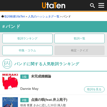
歌詞検索UtaTen
人気のハッシュタグ一覧
バンド
#バンド
歌詞ランキング
歌詞一覧
特集・コラム
検定・クイズ
バンドに関する人気歌詞ランキング
未完成婚姻論
1位
Dannie May
歌詞を見る
点描の唄(feat.井上苑子)
2位
映画 青夏 きみに恋した30日 挿入歌