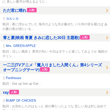
に 美しい数字が増えるように ...
ただ君に晴れ
人気!
ヨルシカ
歌詞：夜に浮かんでいた 海月のような月が爆ぜた バス停の背を覗けば あ
の夏の君が頭にいる...
青と夏(映画 青夏 きみに恋した30日 主題歌)
人気!
Mrs. GREEN APPLE
歌詞：涼しい風吹く 青空の匂い 今日はダラッと過ごしてみようか 風鈴が
チリン...
一二三(TVアニメ「魔入りました入間くん」第4シリーズ
オープニングテーマ)
人気!
Penthouse
歌詞：Get up Get up Get...
ray
人気!
BUMP OF CHICKEN
歌詞：お別れしたのはもっと 前の事だったような 悲しい光は封じ込めて