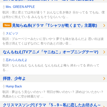
Mrs. GREEN APPLE
歌詞：僕と君とでは何が違う？ おんなじ生き物さ 分かってる でもね、僕
は何かに怯えている みんなもそうならいいな...
見知らぬ糸(ドラマ「Tシャツが乾くまで」主題歌)
New
スピッツ
歌詞：ブルーベリーみたいに甘いやつ 夢でも味があるんだよ 思い出は波
を受け消えてくはずなのに 祭りのあとの淡い音...
なんもねえ(TVアニメ「ヤニねこ」オープニングテーマ)
忘れらんねえよ
歌詞：なんもねえ なんもねえ なんもねえよ俺ら 終わってる 終わって
る...
拝啓、少年よ
Hump Back
歌詞：夢はもう見ないのかい？ 明日が怖いのかい？ 諦めはついたかい？
馬鹿みたいに空が綺麗だぜ ...
クリスマスソング(ドラマ 「5→9～私に恋したお坊さん～