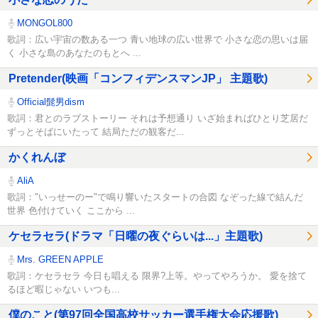
MONGOL800
歌詞：広い宇宙の数ある一つ 青い地球の広い世界で 小さな恋の思いは届
く 小さな島のあなたのもとへ ...
Pretender(映画「コンフィデンスマンJP」 主題歌)
Official髭男dism
歌詞：君とのラブストーリー それは予想通り いざ始まればひとり芝居だ
ずっとそばにいたって 結局ただの観客だ...
かくれんぼ
AliA
歌詞："いっせーのー"で鳴り響いたスタートの合図 なぞった線で結んだ
世界 色付けていく ここから ...
ケセラセラ(ドラマ「日曜の夜ぐらいは...」主題歌)
Mrs. GREEN APPLE
歌詞：ケセラセラ 今日も唱える 限界?上等。やってやろうか。 愛を捨て
るほど暇じゃない いつも...
僕のこと(第97回全国高校サッカー選手権大会応援歌)