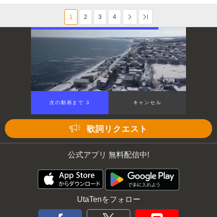
1
2
3
4
次へ
Last
次の動画まで 2
キャンセル
歌詞リクエスト
公式アプリ 無料配信中!
UtaTenをフォロー