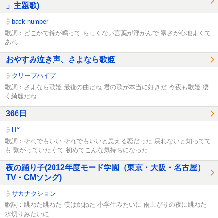
」主題歌)
back number
歌詞：どこかで鐘が鳴って らしくない言葉が浮かんで 寒さが心地よくて
あれ...
おやすみ泣き声、さよなら歌姫
クリープハイプ
歌詞：さよなら歌姫 最後の曲だね 君の歌が本当に好きだ 今夜も歌姫 凄
く綺麗だね...
366日
HY
歌詞：それでもいい それでもいいと思える恋だった 戻れないと知ってて
も 繋がっていたくて 初めてこんな気持ちになった...
夜の踊り子(2012年度モード学園（東京・大阪・名古屋）
TV・CMソング)
サカナクション
歌詞：跳ねた跳ねた 僕は跳ねた 小学生みたいに 雨上がりの夜に跳ねた
水切りみたいに...