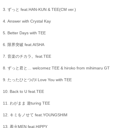
3. ずっと feat.HAN-KUN & TEE(CM ver.)
4. Answer with Crystal Kay
5. Better Days with TEE
6. 限界突破 feat.AISHA
7. 音楽のチカラ。feat.TEE
8. ずっと君と… welcomez TEE & hiroko from mihimaru GT
9. たったひとつのI Love You with TEE
10. Back to U feat.TEE
11. わがまま 遊turing TEE
12. キミをノせて feat.YOUNGSHIM
13. 着火MEN feat.HIPPY