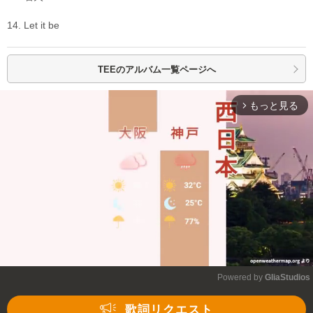
14. Let it be
TEEの
アルバム一覧ページへ
もっと見る
arrow_forward_ios
Powered by 
GliaStudios
Mute
歌詞リクエスト