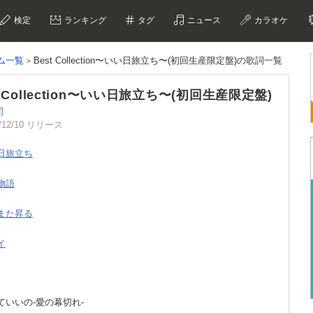
検定
ランキング
タグ
ニュース
カラオケ
ム一覧
Best Collection〜いい日旅立ち〜(初回生産限定盤)の歌詞一覧
t Collection〜いい日旅立ち〜(初回生産限定盤)
司
/12/10 リリース
い日旅立ち
都物語
はまた昇る
イ
れていいの-愛の幕切れ-