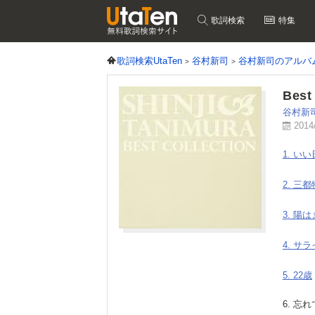
歌詞検索
特集
歌詞検索UtaTen
谷村新司
谷村新司のアルバ
Bes
谷村新
2014
1. い
2. 三
3. 陽
4. サラ
5. 22歳
6. 忘