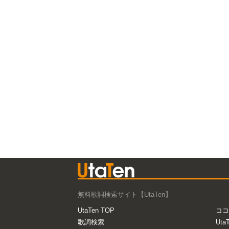
無料歌詞検索サイト【UtaTen】
UtaTen TOP
ココ
歌詞検索
Uta