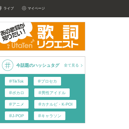
ライブ
マイページ
今話題のハッシュタグ
全て見る
TikTok
プロセカ
ボカロ
男性アイドル
アニメ
カナルビ・K-POP和訳
J-POP
キャラソン
あんスタ
歌い手