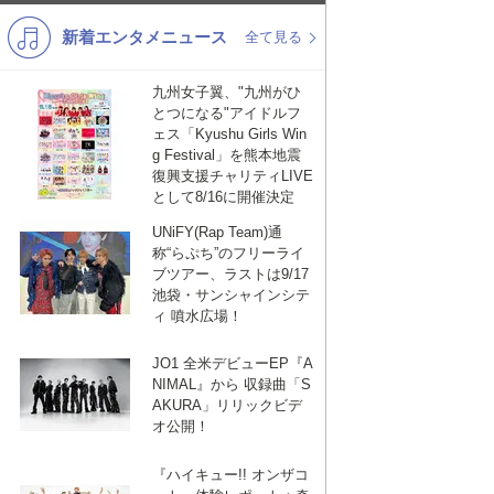
新着エンタメニュース
K-POP
演歌・歌謡
全て見る
バンド
洋楽
九州女子翼、"九州がひ
とつになる"アイドルフ
VTuber
ディズニー
ェス「Kyushu Girls Win
g Festival」を熊本地震
復興支援チャリティLIVE
として8/16に開催決定
UNiFY(Rap Team)通
称“らぷち”のフリーライ
ブツアー、ラストは9/17
池袋・サンシャインシテ
ィ 噴水広場！
JO1 全米デビューEP『A
NIMAL』から 収録曲「S
AKURA」リリックビデ
オ公開！
『ハイキュー!! オンザコ