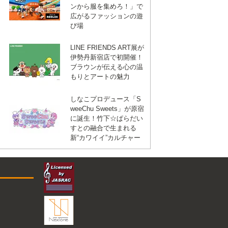
ンから服を集めろ！」で
広がるファッションの遊
び場
LINE FRIENDS ART展が
伊勢丹新宿店で初開催！
ブラウンが伝える心の温
もりとアートの魅力
しなこプロデュース「S
weeChu Sweets」が原宿
に誕生！竹下☆ぱらだい
すとの融合で生まれる
新“カワイイ”カルチャー