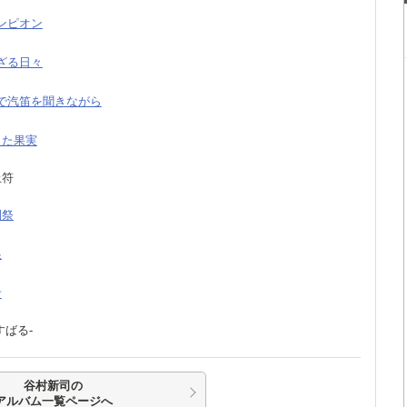
ャンピオン
らざる日々
くで汽笛を聞きながら
狂った果実
止符
園祭
狼
青
-すばる-
谷村新司の
アルバム一覧ページへ