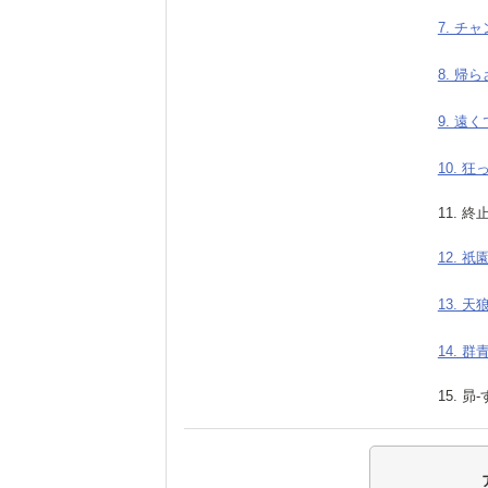
7. チ
8. 帰
9. 遠
10. 
11. 終
12. 祇
13. 天
14. 群
15. 昴