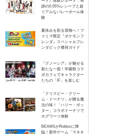
ート』体験レポート：奇
跡の0.05%レシーブと超
リアルなバレーボール体
験
夏休みを彩る冒険へ！フ
ァミマ限定『ポケモンフ
レンダ』スペシャルフレ
ンダピック獲得ガイド
『グノーシア』が魅せる
新たな一面！学園祭コラ
ボカフェでキャラクター
たちの「IF」を楽しむ
「クリスピー・クリー
ム・ドーナツ」が贈る魔
法の味！「ハリー・ポッ
ター」コラボドーナツで
ホグワーツ体験
BEAMSがRobloxに降
臨！新作ゲーム「マネキ