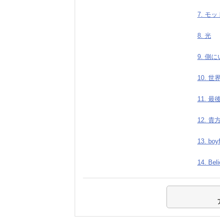
7. モ
8. 光
9. 側
10. 
11. 
12. 
13. boyf
14. Beli