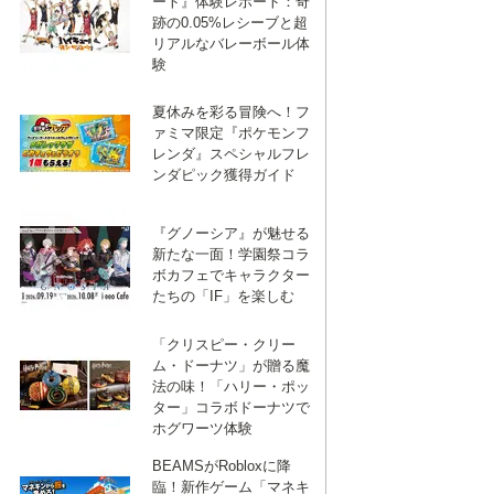
ート』体験レポート：奇
跡の0.05%レシーブと超
リアルなバレーボール体
験
夏休みを彩る冒険へ！フ
ァミマ限定『ポケモンフ
レンダ』スペシャルフレ
ンダピック獲得ガイド
『グノーシア』が魅せる
新たな一面！学園祭コラ
ボカフェでキャラクター
たちの「IF」を楽しむ
「クリスピー・クリー
ム・ドーナツ」が贈る魔
法の味！「ハリー・ポッ
ター」コラボドーナツで
ホグワーツ体験
BEAMSがRobloxに降
臨！新作ゲーム「マネキ