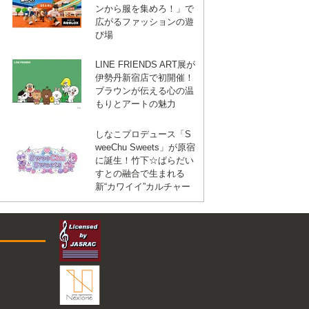
ンから服を集めろ！」で
広がるファッションの遊
び場
LINE FRIENDS ART展が
伊勢丹新宿店で初開催！
ブラウンが伝える心の温
もりとアートの魅力
しなこプロデュース「S
weeChu Sweets」が原宿
に誕生！竹下☆ぱらだい
すとの融合で生まれる
新“カワイイ”カルチャー