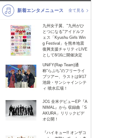
新着エンタメニュース
K-POP
バンド
全て見る
演歌・歌謡
洋楽
九州女子翼、"九州がひ
とつになる"アイドルフ
VTuber
ディズニー
ェス「Kyushu Girls Win
g Festival」を熊本地震
復興支援チャリティLIVE
として8/16に開催決定
UNiFY(Rap Team)通
称“らぷち”のフリーライ
ブツアー、ラストは9/17
池袋・サンシャインシテ
ィ 噴水広場！
JO1 全米デビューEP『A
NIMAL』から 収録曲「S
AKURA」リリックビデ
オ公開！
『ハイキュー!! オンザコ