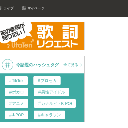
ライブ
マイページ
今話題のハッシュタグ
全て見る
TikTok
プロセカ
ボカロ
男性アイドル
アニメ
カナルビ・K-POP和訳
J-POP
キャラソン
あんスタ
歌い手