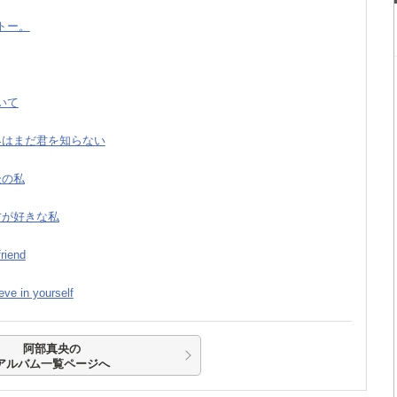
ットー。
にいて
世界はまだ君を知らない
最後の私
貴方が好きな私
riend
eve in yourself
阿部真央の
アルバム一覧ページへ