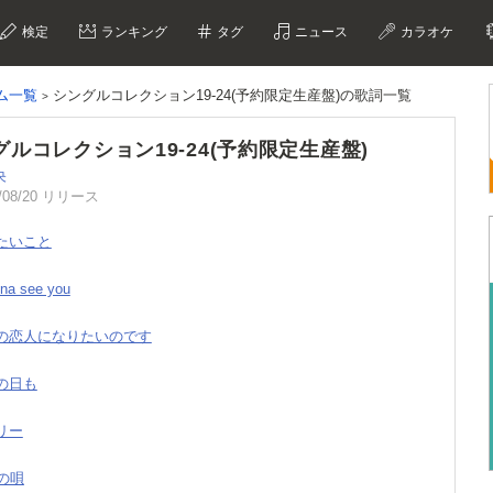
検定
ランキング
タグ
ニュース
カラオケ
ム一覧
シングルコレクション19-24(予約限定生産盤)の歌詞一覧
グルコレクション19-24(予約限定生産盤)
央
/08/20 リリース
えたいこと
nna see you
方の恋人になりたいのです
つの日も
ンリー
歳の唄