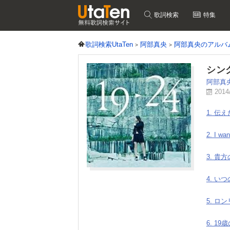
歌詞検索
特集
歌詞検索UtaTen
阿部真央
阿部真央のアルバ
シン
阿部真
2014
1. 伝
2. I wa
3. 貴
4. い
5. ロ
6. 19