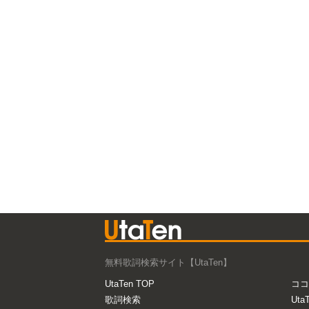
無料歌詞検索サイト【UtaTen】
UtaTen TOP
ココ
歌詞検索
Uta