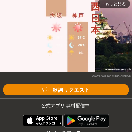
もっと見る
arrow_forward_ios
Powered by 
GliaStudios
Mute
歌詞リクエスト
公式アプリ 無料配信中!