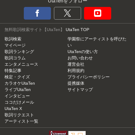
UtaTenをフォロー
無料歌詞検索サイト【UtaTen】
UtaTen TOP
歌詞検索
学園祭にアーティストを呼びた
マイページ
い
歌詞ランキング
UtaTenの使い方
歌詞コラム
お問い合わせ
エンタメニュース
運営会社
特集記事
利用規約
検定・クイズ
プライバシーポリシー
カラオケUtaTen
提携媒体
ライブUtaTen
サイトマップ
インタビュー
ココだけメール
UtaTen X
歌詞リクエスト
アーティスト一覧