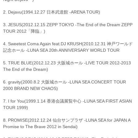
2. Dejavu(1994.12.27 日本武道館 -ARENA TOUR)
3. JESUS(2012.12.15 ZEPP TOKYO -The End of the Dream ZEPP
TOUR 2012「降臨」)
4. Sweetest Coma Again feat.DJ KRUSH(2010.12.31 神戸ワールド
記念ホール -LUNA SEA 20th ANNIVERSARY WORLD TOUR
5. TRUE BLUE(2012.12.23 大阪城ホール -LIVE TOUR 2012-2013
The End of the Dream)
6. gravity(2000.8.2 大阪城ホール -LUNA SEA CONCERT TOUR
2000 BRAND NEW CHAOS)
7. I for You(1999.1.14 香港会議展覧中心 -LUNA SEA FIRST ASIAN
TOUR 1999)
8. PROMISE(2012.12.24 仙台サンプラザ -LUNA SEA for JAPAN A
Promise to The Brave 2012 in Sendai)