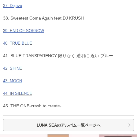
37. Dejavu
38. Sweetest Coma Again feat.DJ KRUSH
39. END OF SORROW
40. TRUE BLUE
41. BLUE TRANSPARENCY 限りなく 透明に 近い ブルー
42. SHINE
43. MOON
44. IN SILENCE
45. THE ONE-crash to create-
LUNA SEAの
アルバム一覧ページへ