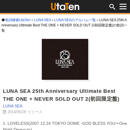
歌詞検索UtaTen
LUNA SEA
LUNA SEAのアルバム一覧
LUNA SEA 25th A
nniversary Ultimate Best THE ONE + NEVER SOLD OUT 2(初回限定盤)の歌詞一
覧
LUNA SEA 25th Anniversary Ultimate Best
THE ONE + NEVER SOLD OUT 2(初回限定盤)
LUNA SEA
2014/05/28 リリース
1. LOVELESS(2007.12.24 TOKYO DOME -GOD BLESS YOU〜One
Night Dejavu〜)