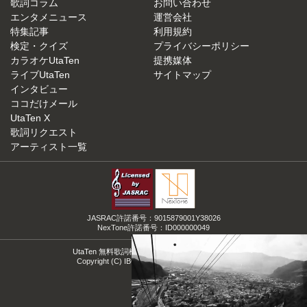
歌詞コラム
お問い合わせ
エンタメニュース
運営会社
特集記事
利用規約
検定・クイズ
プライバシーポリシー
カラオケUtaTen
提携媒体
ライブUtaTen
サイトマップ
インタビュー
ココだけメール
UtaTen X
歌詞リクエスト
アーティスト一覧
JASRAC許諾番号：9015879001Y38026
NexTone許諾番号：ID000000049
UtaTen 無料歌詞検索サイトの決定版！うたてん
Copyright (C) IBG Media. All Rights Reserved.