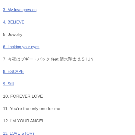
3. My love goes on
4. BELIEVE
5. Jewelry
6. Looking your eyes
7. 今夜はブギー・バック feat.清水翔太 & SHUN
8. ESCAPE
9. Still
10. FOREVER LOVE
11. You’re the only one for me
12. I’M YOUR ANGEL
13. LOVE STORY