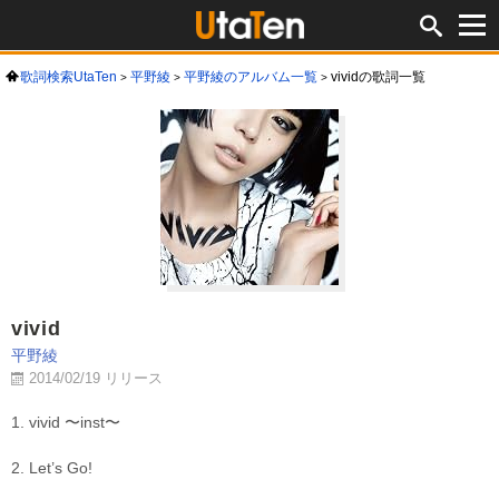
歌詞検索UtaTen
平野綾
平野綾のアルバム一覧
vividの歌詞一覧
vivid
平野綾
2014/02/19 リリース
1. vivid 〜inst〜
2. Let’s Go!