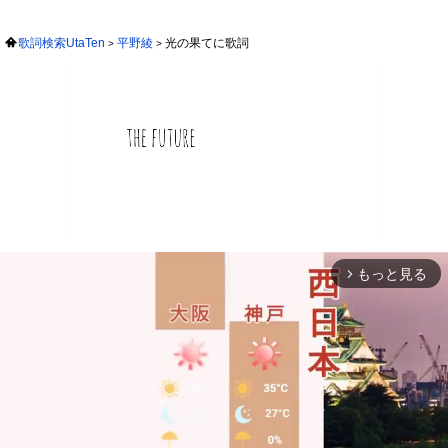
歌詞検索UtaTen
平野綾
光の果てに歌詞
もっと見る
arrow_forward_ios