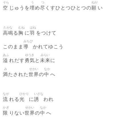
そら
う
つ
ねが
空
埋
尽
願
じゅうを
め
くすひとつひとつの
い
たかな
むね
はね
高鳴
胸
羽
る
に
をつけて
みちび
導
このまま
かれてゆこう
あふ
ゆうき
みらい
溢
勇気
未来
れだす
と
に
み
せかい
なか
満
世界
中
たされた
の
へ
なが
ひかり
いざな
流
光
誘
れる
に
われ
かぎ
せかい
なか
限
世界
中
りない
の
へ