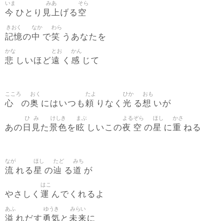
いま
みあ
そら
今
見上
空
ひとり
げる
きおく
なか
わら
記憶
中
笑
の
で
うあなたを
かな
とお
かん
悲
遠
感
しいほど
く
じて
こころ
おく
たよ
ひか
おも
心
奥
頼
光
想
の
にはいつも
りなく
る
いが
ひ
み
けしき
まぶ
よる
ぞら
ほし
かさ
日
見
景色
眩
夜
空
星
重
あの
た
を
しいこの
の
に
ねる
なが
ほし
たど
みち
流
星
辿
道
れる
の
る
が
はこ
運
やさしく
んでくれるよ
あふ
ゆうき
みらい
溢
勇気
未来
れだす
と
に