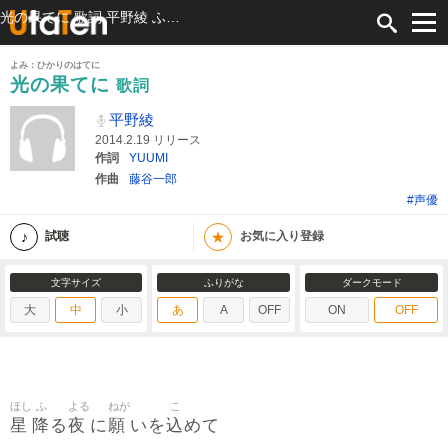
光の果てに 歌詞 平野綾 ふりがな付
よみ：ひかりのはてに
光の果てに
歌詞
平野綾
2014.2.19 リリース
作詞
YUUMI
作曲
藤谷一郎
#声優
★
試聴
お気に入り登録
文字サイズ
ふりがな
ダークモード
大
中
小
あ
A
OFF
ON
OFF
ほし
ふ
よる
ねが
こ
星
降
夜
願
込
る
に
いを
めて