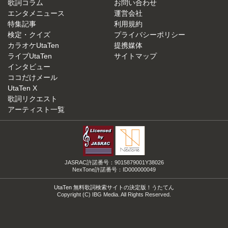
歌詞コラム
お問い合わせ
エンタメニュース
運営会社
特集記事
利用規約
検定・クイズ
プライバシーポリシー
カラオケUtaTen
提携媒体
ライブUtaTen
サイトマップ
インタビュー
ココだけメール
UtaTen X
歌詞リクエスト
アーティスト一覧
JASRAC許諾番号：9015879001Y38026
NexTone許諾番号：ID000000049
UtaTen 無料歌詞検索サイトの決定版！うたてん
Copyright (C) IBG Media. All Rights Reserved.