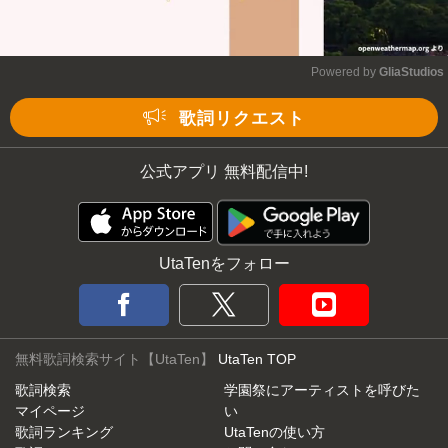
Powered by 
GliaStudios
Mute
歌詞リクエスト
公式アプリ 無料配信中!
UtaTenをフォロー
無料歌詞検索サイト【UtaTen】
UtaTen TOP
歌詞検索
学園祭にアーティストを呼びた
マイページ
い
歌詞ランキング
UtaTenの使い方