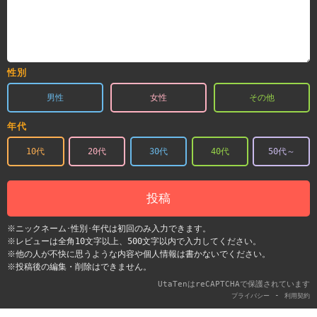
性別
男性
女性
その他
年代
10代
20代
30代
40代
50代～
投稿
※ニックネーム･性別･年代は初回のみ入力できます。
※レビューは全角10文字以上、500文字以内で入力してください。
※他の人が不快に思うような内容や個人情報は書かないでください。
※投稿後の編集・削除はできません。
UtaTenはreCAPTCHAで保護されています
-
プライバシー
利用契約