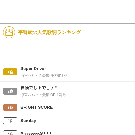
平野綾の人気歌詞ランキング
Super Driver
1位
涼宮ハルヒの憂鬱(第2期) OP
冒険でしょでしょ?
2位
涼宮ハルヒの憂鬱 OP主題歌
BRIGHT SCORE
3位
Sunday
4位
PizzzzzzzA!!!!!!!
5位