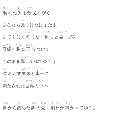
ねむ
よる
かぞ
眠
夜
数
れぬ
を
えながら
み
見
あなたも
つけたはずだよ
ひか
いの
よろこ
光
祈
喜
あてもなく
りだす
りと
びを
たかな
むね
はね
高鳴
胸
羽
る
に
をつけて
みちび
導
このまま
かれてゆこう
あふ
ゆうき
みらい
溢
勇気
未来
れだす
と
に
み
せかい
なか
満
世界
中
たされた
の
へ
ゆめ
さ
ゆめ
さき
あした
ひら
夢
醒
夢
先
明日
開
から
めた
の
に
が
かれてゆくよ