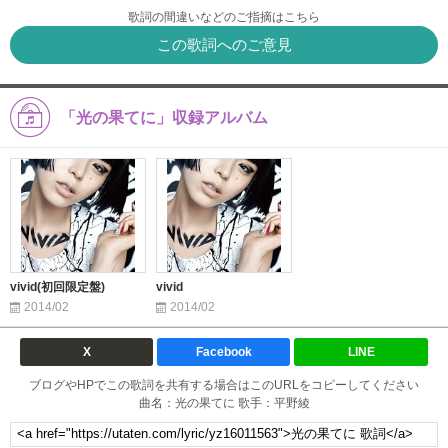
歌詞の間違いなどのご指摘はこちら
この歌詞へのご意見
「光の果てに」収録アルバム
vivid(初回限定盤)
vivid
2014/02
2014/02
X
Facebook
LINE
ブログやHPでこの歌詞を共有する場合はこのURLをコピーしてください
曲名：光の果てに 歌手：平野綾