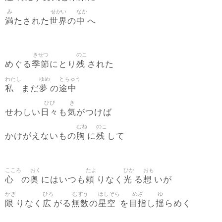
み
せかい
なか
満
世界
中
たされた
の
へ
きせつ
のこ
季節
残
めぐる
にとり
された
わたし
ゆめ
とちゅう
私
夢
途中
まだ
の
ひび
き
日々
気
せわしい
も
がつけば
むね
のこ
胸
残
かけがえないもの
に
して
こころ
おく
たよ
ひか
おも
心
奥
頼
光
想
の
にはいつも
りなく
る
いが
かぎ
ひろ
むすう
ほしぞら
めざ
ゆ
限
広
無数
星空
目指
揺
りなく
がる
の
を
し
らめく