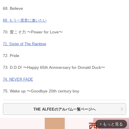
68. Believe
69. もう一度君に逢いたい
70. 愛こそ力 〜Power for Love〜
71. Sister of The Rainbow
72. Pride
73. D.D.D! 〜Happy 65th Anniversary for Donald Duck〜
74. NEVER FADE
75. Wake up 〜Goodbye 20th century boy
THE ALFEEの
アルバム一覧ページへ
もっと見る
arrow_forward_ios