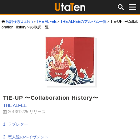
歌詞検索UtaTen
THE ALFEE
THE ALFEEのアルバム一覧
TIE-UP 〜Collab
oration History〜の歌詞一覧
TIE-UP 〜Collaboration History〜
THE ALFEE
2013/12/25 リリース
1. ラブレター
2. 恋人達のペイヴメント