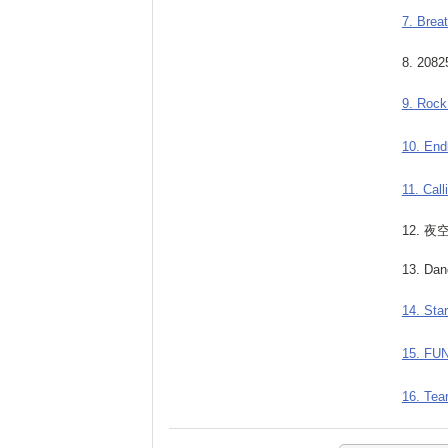
7. Brea
8. 20
9. Rock
10. En
11. Call
12. 
13. Dan
14. Star
15. FU
16. Tea