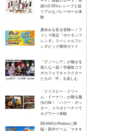
ート』体験レポート：奇
跡の0.05%レシーブと超
リアルなバレーボール体
験
夏休みを彩る冒険へ！フ
ァミマ限定『ポケモンフ
レンダ』スペシャルフレ
ンダピック獲得ガイド
『グノーシア』が魅せる
新たな一面！学園祭コラ
ボカフェでキャラクター
たちの「IF」を楽しむ
「クリスピー・クリー
ム・ドーナツ」が贈る魔
法の味！「ハリー・ポッ
ター」コラボドーナツで
ホグワーツ体験
BEAMSがRobloxに降
臨！新作ゲーム「マネキ