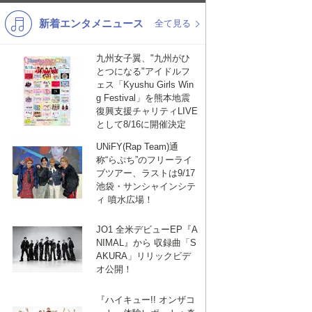
新着エンタメニュース
K-POP
バンド
全て見る
演歌・歌謡
洋楽
九州女子翼、"九州がひ
とつになる"アイドルフ
VTuber
ディズニー
ェス「Kyushu Girls Win
g Festival」を熊本地震
復興支援チャリティLIVE
として8/16に開催決定
UNiFY(Rap Team)通
称“らぷち”のフリーライ
ブツアー、ラストは9/17
池袋・サンシャインシテ
ィ 噴水広場！
JO1 全米デビューEP『A
NIMAL』から 収録曲「S
AKURA」リリックビデ
オ公開！
『ハイキュー!! オンザコ