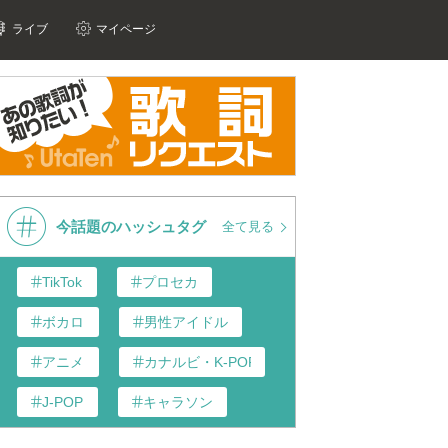
ライブ
マイページ
今話題のハッシュタグ
全て見る
TikTok
プロセカ
ボカロ
男性アイドル
アニメ
カナルビ・K-POP和訳
J-POP
キャラソン
あんスタ
歌い手