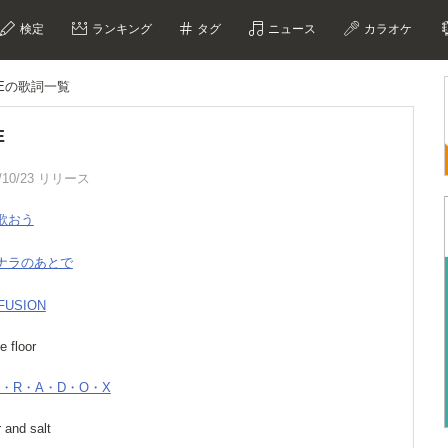
検定
ランキング
タグ
ニュース
カラオケ
VEの歌詞一覧
E
/10/23 リリース
を歌おう
ヨナラのあとで
FUSION
e floor
・A・R・A・D・O・X
 and salt