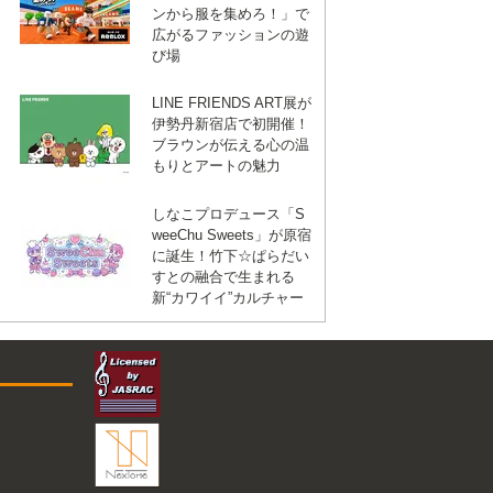
ンから服を集めろ！」で
広がるファッションの遊
び場
LINE FRIENDS ART展が
伊勢丹新宿店で初開催！
ブラウンが伝える心の温
もりとアートの魅力
しなこプロデュース「S
weeChu Sweets」が原宿
に誕生！竹下☆ぱらだい
すとの融合で生まれる
新“カワイイ”カルチャー