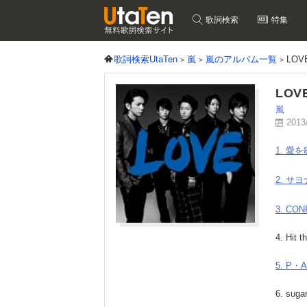
歌詞検索
特集
歌詞検索UtaTen
嵐
嵐のアルバム一覧
LO
LOV
嵐
2013
1. 愛
2. サ
3. CON
4. Hit th
5. P
6. sugar