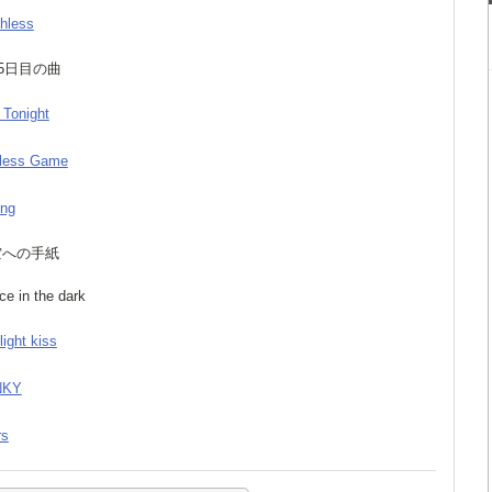
thless
825日目の曲
 Tonight
dless Game
ing
夜空への手紙
ce in the dark
light kiss
NKY
rs