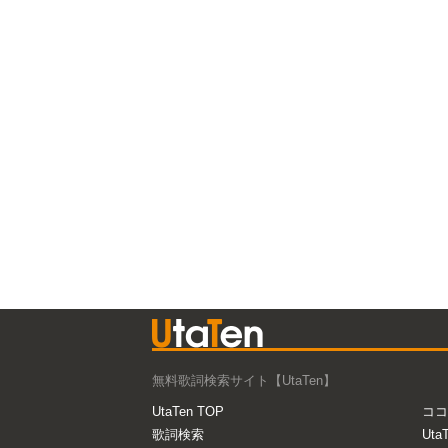
無料歌詞検索サイト【UtaTen】
UtaTen TOP
ココ
歌詞検索
Uta