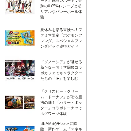
ート』体験レポート：奇
跡の0.05%レシーブと超
リアルなバレーボール体
験
夏休みを彩る冒険へ！フ
ァミマ限定『ポケモンフ
レンダ』スペシャルフレ
ンダピック獲得ガイド
『グノーシア』が魅せる
新たな一面！学園祭コラ
ボカフェでキャラクター
たちの「IF」を楽しむ
「クリスピー・クリー
ム・ドーナツ」が贈る魔
法の味！「ハリー・ポッ
ター」コラボドーナツで
ホグワーツ体験
BEAMSがRobloxに降
臨！新作ゲーム「マネキ