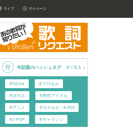
ライブ
マイページ
今話題のハッシュタグ
全て見る
TikTok
プロセカ
ボカロ
男性アイドル
アニメ
カナルビ・K-POP和訳
J-POP
キャラソン
あんスタ
歌い手