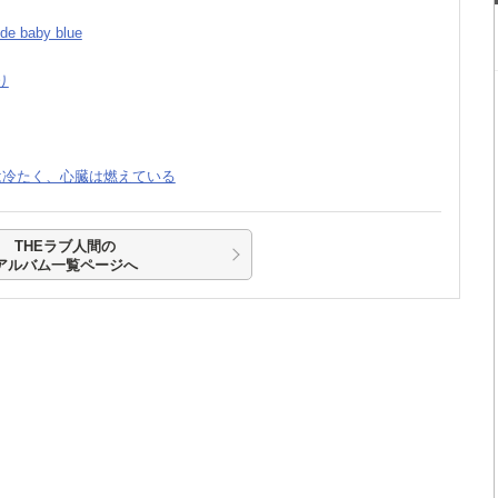
ide baby blue
り
体は冷たく、心臓は燃えている
THEラブ人間の
アルバム一覧ページへ