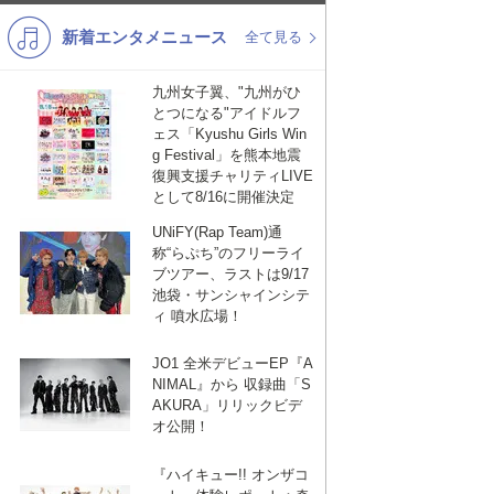
新着エンタメニュース
K-POP
演歌・歌謡
全て見る
バンド
洋楽
九州女子翼、"九州がひ
とつになる"アイドルフ
VTuber
ディズニー
ェス「Kyushu Girls Win
g Festival」を熊本地震
復興支援チャリティLIVE
として8/16に開催決定
UNiFY(Rap Team)通
称“らぷち”のフリーライ
ブツアー、ラストは9/17
池袋・サンシャインシテ
ィ 噴水広場！
JO1 全米デビューEP『A
NIMAL』から 収録曲「S
AKURA」リリックビデ
オ公開！
『ハイキュー!! オンザコ