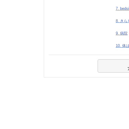
7. beds
8. きら
9. 病院
10. 