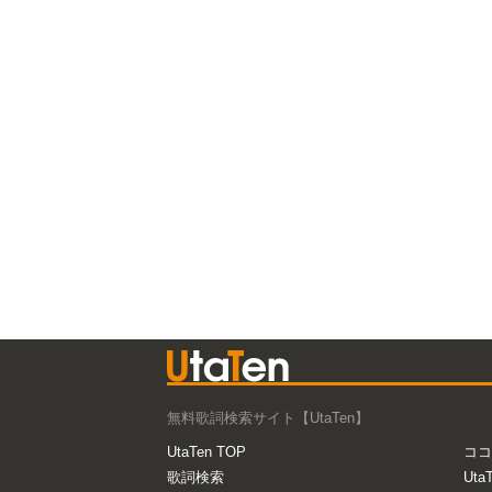
無料歌詞検索サイト【UtaTen】
UtaTen TOP
ココ
歌詞検索
Uta