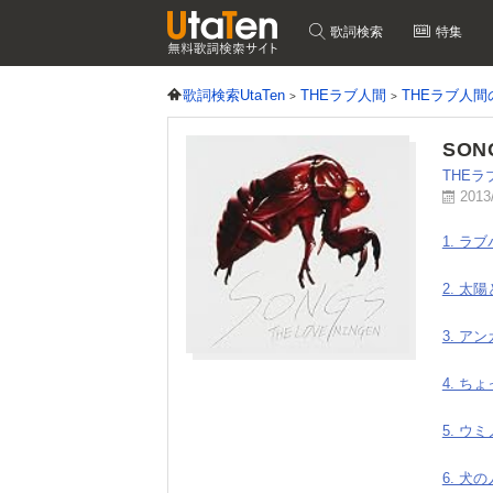
歌詞検索
特集
歌詞検索UtaTen
THEラブ人間
THEラブ人
SON
THEラ
2013
1. ラ
2. 太
3. ア
4. ち
5. ウミ
6. 犬