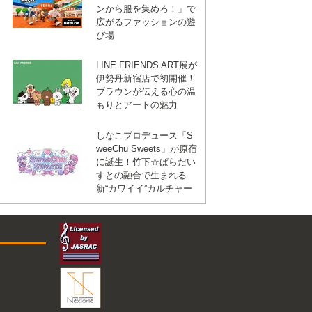
ンから服を集めろ！」で
広がるファッションの遊
び場
LINE FRIENDS ART展が
伊勢丹新宿店で初開催！
ブラウンが伝える心の温
もりとアートの魅力
しなこプロデュース「S
weeChu Sweets」が原宿
に誕生！竹下☆ぱらだい
すとの融合で生まれる
新“カワイイ”カルチャー