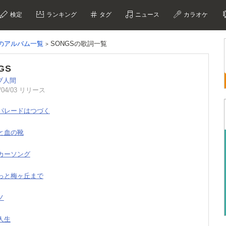
検定
ランキング
タグ
ニュース
カラオケ
間のアルバム一覧
SONGSの歌詞一覧
GS
ブ人間
/04/03 リリース
ブパレードはつづく
陽と血の靴
ンカーソング
ょっと梅ヶ丘まで
ノ
の人生