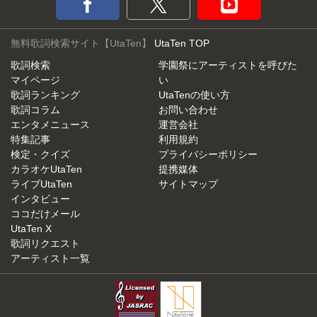
無料歌詞検索サイト【UtaTen】
UtaTen TOP
歌詞検索
学園祭にアーティストを呼びた
マイページ
い
歌詞ランキング
UtaTenの使い方
歌詞コラム
お問い合わせ
エンタメニュース
運営会社
特集記事
利用規約
検定・クイズ
プライバシーポリシー
カラオケUtaTen
提携媒体
ライブUtaTen
サイトマップ
インタビュー
ココだけメール
UtaTen X
歌詞リクエスト
アーティスト一覧