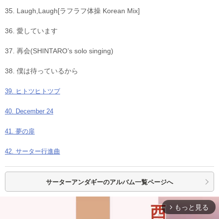
35. Laugh,Laugh[ラフラフ体操 Korean Mix]
36. 愛しています
37. 再会(SHINTARO’s solo singing)
38. 僕は待っているから
39. ヒトツヒトツブ
40. December 24
41. 夢の扉
42. サーター行進曲
サーターアンダギーの
アルバム一覧ページへ
もっと見る
arrow_forward_ios