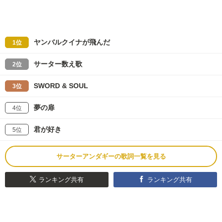
ヤンバルクイナが飛んだ
1位
サーター数え歌
2位
SWORD & SOUL
3位
夢の扉
4位
君が好き
5位
サーターアンダギーの歌詞一覧を見る
ランキング共有
ランキング共有