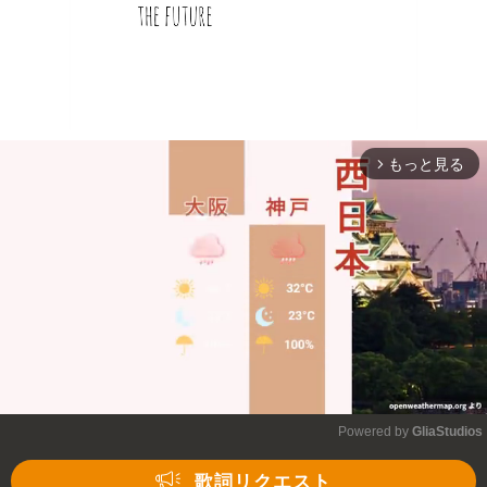
もっと見る
arrow_forward_ios
Powered by 
GliaStudios
Mute
歌詞リクエスト