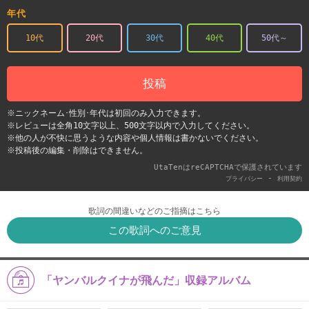
年代
10代
20代
30代
40代
50代～
投稿
※ニックネーム･性別･年代は初回のみ入力できます。
※レビューは全角10文字以上、500文字以内で入力してください。
※他の人が不快に思うような内容や個人情報は書かないでください。
※投稿後の編集・削除はできません。
UtaTenはreCAPTCHAで保護されています
-
プライバシー
利用契約
歌詞の間違いなどのご指摘はこちら
この歌詞へのご意見
「ヤンバルクイナが飛んだ」収録アルバム