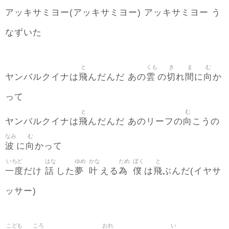
アッキサミヨー(アッキサミヨー) アッキサミヨー う
なずいた
と
くも
き
ま
む
飛
雲
切
間
向
ヤンバルクイナは
んだんだ あの
の
れ
に
か
って
と
む
飛
向
ヤンバルクイナは
んだんだ あのリーフの
こうの
なみ
む
波
向
に
かって
いちど
はな
ゆめ
かな
ため
ぼく
と
一度
話
夢
叶
為
僕
飛
だけ
した
える
は
ぶんだ(イヤサ
ッサー)
こども
ころ
おれ
い