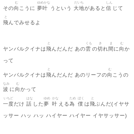
む
ゆめかな
だいち
しん
向
夢叶
大地
信
その
こうに
うという
があると
じて
と
飛
んでみせるよ
と
くも
き
ま
む
飛
雲
切
間
向
ヤンバルクイナは
んだんだ あの
の
れ
に
か
って
と
む
飛
向
ヤンバルクイナは
んだんだ あのリーフの
こうの
なみ
む
波
向
に
かって
いちど
はな
ゆめ
かな
ため
ぼく
と
一度
話
夢
叶
為
僕
飛
だけ
した
える
は
ぶんだ(イヤサ
ッサー ハッ ハッ ハイヤー ハイヤー イヤサッサー)