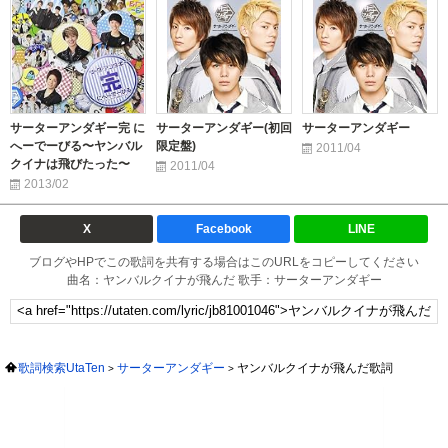
サーターアンダギー完 に
サーターアンダギー(初回
サーターアンダギー
へーでーびる〜ヤンバル
限定盤)
2011/04
クイナは飛びたった〜
2011/04
2013/02
X
Facebook
LINE
ブログやHPでこの歌詞を共有する場合はこのURLをコピーしてください
曲名：ヤンバルクイナが飛んだ 歌手：サーターアンダギー
歌詞検索UtaTen
サーターアンダギー
ヤンバルクイナが飛んだ歌詞