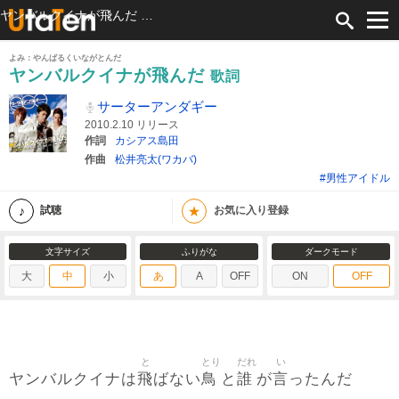
ヤンバルクイナが飛んだ 歌詞 サーターアンダギー ふりがな付
よみ：やんばるくいながとんだ
ヤンバルクイナが飛んだ
歌詞
サーターアンダギー
2010.2.10 リリース
作詞
カシアス島田
作曲
松井亮太(ワカバ)
#男性アイドル
★
試聴
お気に入り登録
文字サイズ
ふりがな
ダークモード
大
中
小
あ
A
OFF
ON
OFF
と
とり
だれ
い
飛
鳥
誰
言
ヤンバルクイナは
ばない
と
が
ったんだ