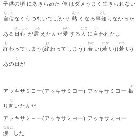
子供
頃
俺
生
の
にあきらめた
はダメうまく
きられない
じしん
あつ
ことし
自信
熱
事知
なくうつむいてばかり
くなる
らなかった
ひこころ
ふる
あい
ひと
い
日心
震
愛
人
言
ある
が
えたんだ
する
に
われたよ
お
お
わか
わか
わか
終
終
若
若
若
わってしまう(
わってしまう)
い(
い)(
い)
ひ
日
あの
が
ふ
振
アッキサミヨー(アッキサミヨー) アッキサミヨー
む
向
り
いたんだ
アッキサミヨー(アッキサミヨー) アッキサミヨー
なみだ
涙
した