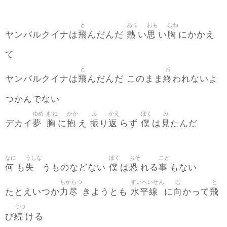
と
あつ
おも
むね
飛
熱
思
胸
ヤンバルクイナは
んだんだ
い
い
にかかえ
て
と
お
飛
終
ヤンバルクイナは
んだんだ このまま
われないよ
つかんでない
ゆめ
むね
かか
ふ
かえ
ぼく
み
夢
胸
抱
振
返
僕
見
デカイ
に
え
り
らず
は
たんだ
なに
うしな
ぼく
おそ
こと
何
失
僕
恐
事
も
うものなどない
は
れる
もない
ちからつ
すいへいせん
む
と
力尽
水平線
向
飛
たとえいつか
きようとも
に
かって
つづ
続
び
ける