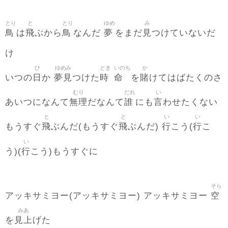
とり
と
とり
ゆめ
み
鳥
飛
鳥
夢
見
は
ぶから
なんだ
をまだ
つけていないだ
け
ひ
ゆめみ
とき
いのち
か
日
夢見
時
命
賭
いつの
か
つけた
を
けてはばたくのさ
むり
だれ
い
無理
誰
言
あいつになんて
だなんて
にも
わせたくない
と
と
い
い
飛
飛
行
行
もうすぐ
ぶんだ(もうすぐ
ぶんだ)
こう(
こ
い
行
う)(
こう)もうすぐに
そら
空
アッキサミヨー(アッキサミヨー) アッキサミヨー
みあ
見上
を
げた