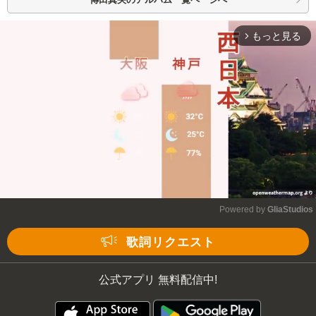
もっと見る
arrow_forward_ios
Powered by 
GliaStudios
Mute
歌詞リクエスト
公式アプリ 無料配信中!