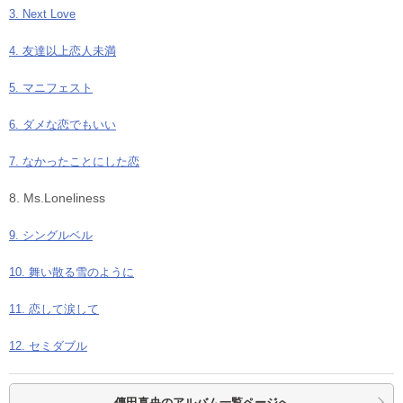
3. Next Love
4. 友達以上恋人未満
5. マニフェスト
6. ダメな恋でもいい
7. なかったことにした恋
8. Ms.Loneliness
9. シングルベル
10. 舞い散る雪のように
11. 恋して涙して
12. セミダブル
傳田真央の
アルバム一覧ページへ