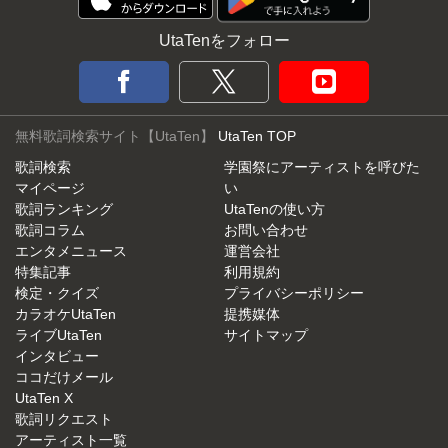
UtaTenをフォロー
無料歌詞検索サイト【UtaTen】
UtaTen TOP
歌詞検索
学園祭にアーティストを呼びた
マイページ
い
歌詞ランキング
UtaTenの使い方
歌詞コラム
お問い合わせ
エンタメニュース
運営会社
特集記事
利用規約
検定・クイズ
プライバシーポリシー
カラオケUtaTen
提携媒体
ライブUtaTen
サイトマップ
インタビュー
ココだけメール
UtaTen X
歌詞リクエスト
アーティスト一覧