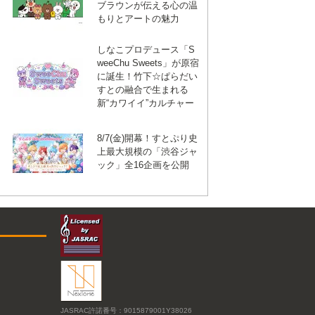
ブラウンが伝える心の温
もりとアートの魅力
しなこプロデュース「S
weeChu Sweets」が原宿
に誕生！竹下☆ぱらだい
すとの融合で生まれる
新“カワイイ”カルチャー
8/7(金)開幕！すとぷり史
上最大規模の「渋谷ジャ
ック」全16企画を公開
JASRAC許諾番号：9015879001Y38026