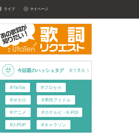
ライブ
マイページ
今話題のハッシュタグ
全て見る
TikTok
プロセカ
ボカロ
男性アイドル
アニメ
カナルビ・K-POP和訳
J-POP
キャラソン
あんスタ
歌い手