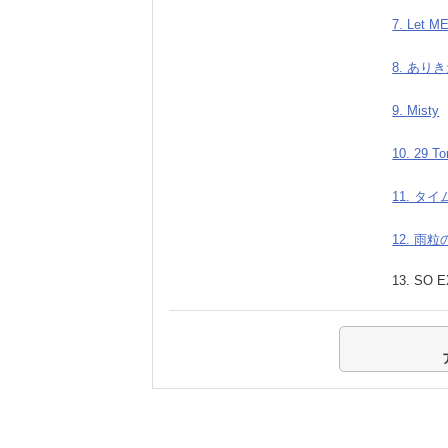
7. Let M
8. あり
9. Misty
10. 29 To
11. タ
12. 雨粒の
13. SO E