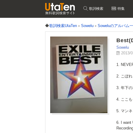
歌詞検索
特集
歌詞検索UtaTen
Sowelu
Soweluのアルバム
Best
Sowelu
2013/
1. NEVER
2. こぼれ
3. 年下の
4. ここも
5. マンネリ
6. I want
Recordin