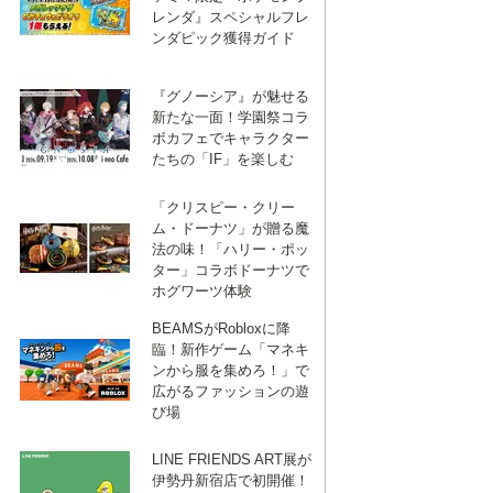
レンダ』スペシャルフレ
ンダピック獲得ガイド
『グノーシア』が魅せる
新たな一面！学園祭コラ
ボカフェでキャラクター
たちの「IF」を楽しむ
「クリスピー・クリー
ム・ドーナツ」が贈る魔
法の味！「ハリー・ポッ
ター」コラボドーナツで
ホグワーツ体験
BEAMSがRobloxに降
臨！新作ゲーム「マネキ
ンから服を集めろ！」で
広がるファッションの遊
び場
LINE FRIENDS ART展が
伊勢丹新宿店で初開催！