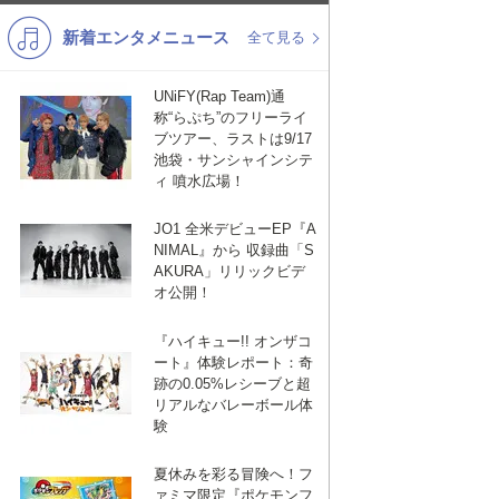
新着エンタメニュース
K-POP
バンド
全て見る
演歌・歌謡
洋楽
UNiFY(Rap Team)通
称“らぷち”のフリーライ
VTuber
ディズニー
ブツアー、ラストは9/17
池袋・サンシャインシテ
ィ 噴水広場！
JO1 全米デビューEP『A
NIMAL』から 収録曲「S
AKURA」リリックビデ
オ公開！
『ハイキュー!! オンザコ
ート』体験レポート：奇
跡の0.05%レシーブと超
リアルなバレーボール体
験
夏休みを彩る冒険へ！フ
ァミマ限定『ポケモンフ