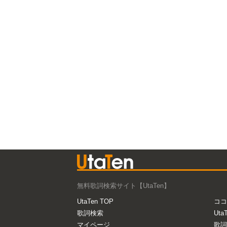
無料歌詞検索サイト【UtaTen】
UtaTen TOP
ココ
歌詞検索
Uta
マイページ
歌詞