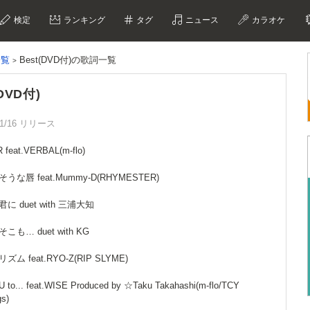
検定
ランキング
タグ
ニュース
カラオケ
一覧
Best(DVD付)の歌詞一覧
(DVD付)
01/16 リリース
 feat.VERBAL(m-flo)
そうな唇 feat.Mummy-D(RHYMESTER)
君に duet with 三浦大知
そこも… duet with KG
ズム feat.RYO-Z(RIP SLYME)
 U to... feat.WISE Produced by ☆Taku Takahashi(m-flo/TCY
gs)