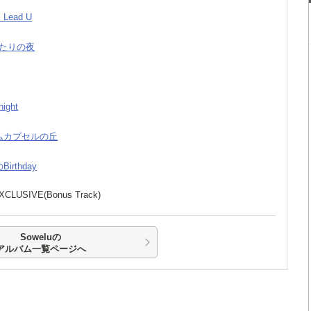
E Lead U
きたりの夜
night
イムカプセルの丘
Birthday
XCLUSIVE(Bonus Track)
Soweluの
アルバム一覧ページへ