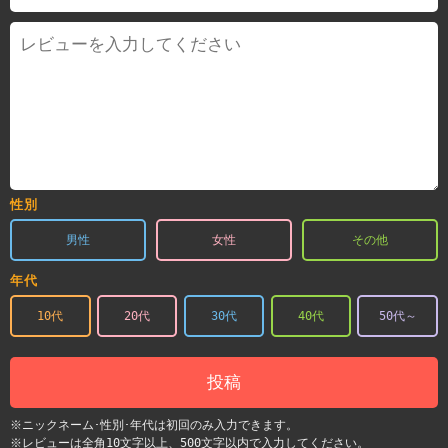
性別
男性
女性
その他
年代
10代
20代
30代
40代
50代～
投稿
※ニックネーム･性別･年代は初回のみ入力できます。
※レビューは全角10文字以上、500文字以内で入力してください。