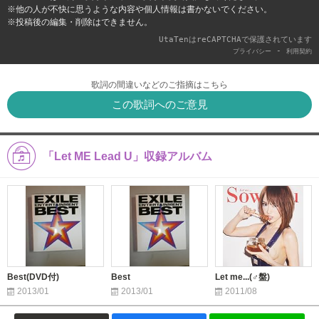
※他の人が不快に思うような内容や個人情報は書かないでください。
※投稿後の編集・削除はできません。
UtaTenはreCAPTCHAで保護されています
-
プライバシー
利用契約
歌詞の間違いなどのご指摘はこちら
この歌詞へのご意見
「Let ME Lead U」収録アルバム
Best(DVD付)
Best
Let me...(♂盤)
2013/01
2013/01
2011/08