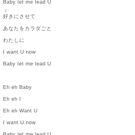
Baby let me lead U
す
好
きにさせて
あなたをカラダごと
わたしに
I want U now
Baby let me lead U
Eh eh Baby
Eh eh I
Eh eh Want U
I want U now
Baby let me lead U