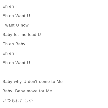
Eh eh I
Eh eh Want U
I want U now
Baby let me lead U
Eh eh Baby
Eh eh I
Eh eh Want U
Baby why U don't come to Me
Baby, Baby move for Me
いつもわたしが