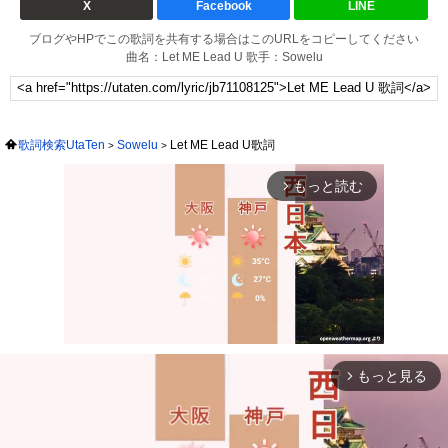
X
Facebook
LINE
ブログやHPでこの歌詞を共有する場合はこのURLをコピーしてください
曲名：Let ME Lead U 歌手：Sowelu
歌詞検索UtaTen
Sowelu
Let ME Lead U歌詞
もっと読む
arrow_forward_ios
もっと見る
arrow_forward_ios
Mute