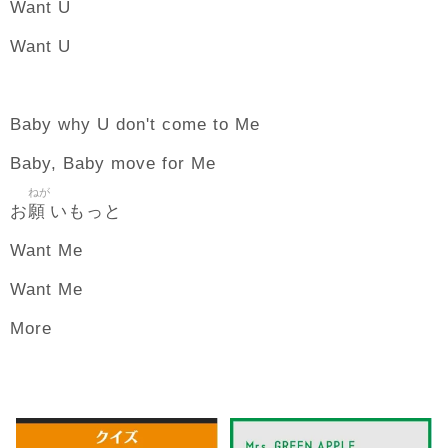
Want U
Want U
Baby why U don't come to Me
Baby, Baby move for Me
ねが
願
お
いもっと
Want Me
Want Me
More