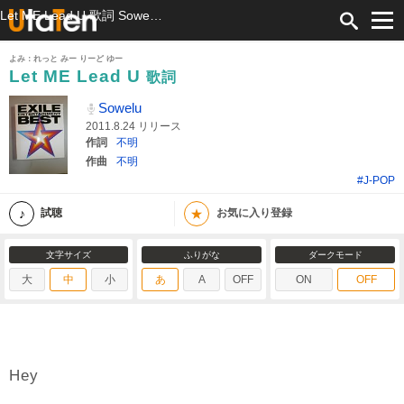
Let ME Lead U 歌詞 Sowelu ふりがな付
よみ：れっと みー りーど ゆー
Let ME Lead U
歌詞
Sowelu
2011.8.24 リリース
作詞
不明
作曲
不明
#J-POP
★
試聴
お気に入り登録
文字サイズ
ふりがな
ダークモード
大
中
小
あ
A
OFF
ON
OFF
Hey