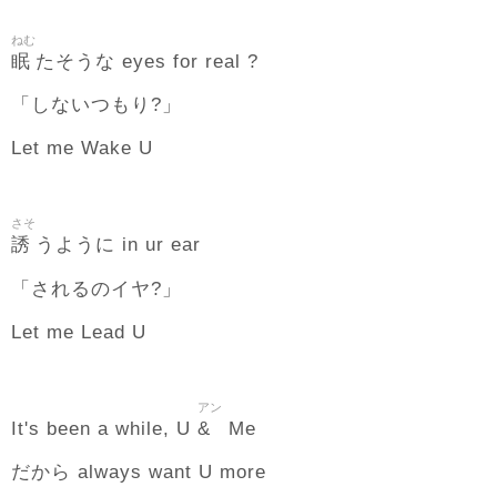
ねむ
眠
たそうな eyes for real ?
「しないつもり?」
Let me Wake U
さそ
誘
うように in ur ear
「されるのイヤ?」
Let me Lead U
アン
&
It's been a while, U
Me
だから always want U more