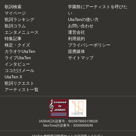
歌詞検索
学園祭にアーティストを呼びた
マイページ
い
歌詞ランキング
UtaTenの使い方
歌詞コラム
お問い合わせ
エンタメニュース
運営会社
特集記事
利用規約
検定・クイズ
プライバシーポリシー
カラオケUtaTen
提携媒体
ライブUtaTen
サイトマップ
インタビュー
ココだけメール
UtaTen X
歌詞リクエスト
アーティスト一覧
JASRAC許諾番号：9015879001Y38026
NexTone許諾番号：ID000000049