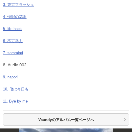
3. 東京フラッシュ
4. 怪獣の花唄
5. life hack
6. 不可幸力
7. soramimi
8. Audio 002
9. napori
10. 僕は今日も
11. Bye by me
Vaundyの
アルバム一覧ページへ