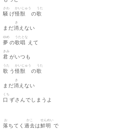
さわ
かいじゅう
うた
騒
怪獣
歌
げ
の
き
消
まだ
えない
ゆめ
うたとな
夢
歌唱
の
えて
きみ
君
がいつも
うた
かいじゅう
うた
歌
怪獣
歌
う
の
き
消
まだ
えない
くち
口
ずさんでしまうよ
お
かこ
せんめい
落
過去
鮮明
ちてく
は
で