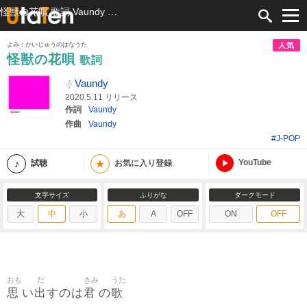
怪獣の花唄 歌詞 Vaundy ふりがな付
よみ：かいじゅうのはなうた
人気
怪獣の花唄
歌詞
Vaundy
2020.5.11 リリース
作詞
Vaundy
作曲
Vaundy
#J-POP
YouTube
★
試聴
お気に入り登録
文字サイズ
ふりがな
ダークモード
大
中
小
あ
A
OFF
ON
OFF
おも
だ
きみ
うた
思
出
君
歌
い
すのは
の