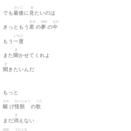
さいご
み
最後
見
でも
に
たいのは
きみ
ゆめ
なか
君
夢
中
きっともう
の
の
いちど
一度
もう
き
聞
また
かせてくれよ
き
聞
きたいんだ
もっと
さわ
かいじゅう
うた
騒
怪獣
歌
げ
の
き
消
まだ
えない
ゆめ
うたとな