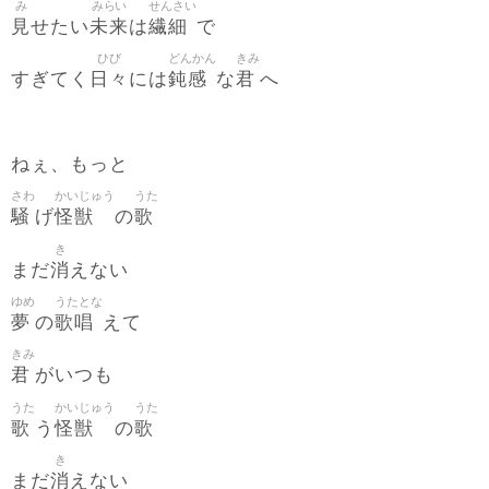
み
みらい
せんさい
見
未来
繊細
せたい
は
で
ひび
どんかん
きみ
日々
鈍感
君
すぎてく
には
な
へ
ねぇ、もっと
さわ
かいじゅう
うた
騒
怪獣
歌
げ
の
き
消
まだ
えない
ゆめ
うたとな
夢
歌唱
の
えて
きみ
君
がいつも
うた
かいじゅう
うた
歌
怪獣
歌
う
の
き
消
まだ
えない