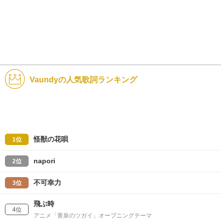
Vaundyの人気歌詞ランキング
怪獣の花唄
1位
napori
2位
不可幸力
3位
飛ぶ時
4位
アニメ「黄泉のツガイ」オープニングテーマ