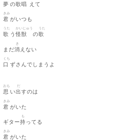
夢
歌唱
の
えて
きみ
君
がいつも
うた
かいじゅう
うた
歌
怪獣
歌
う
の
き
消
まだ
えない
くち
口
ずさんでしまうよ
おも
だ
思
出
い
すのは
きみ
君
がいた
も
持
ギター
ってる
きみ
君
がいた