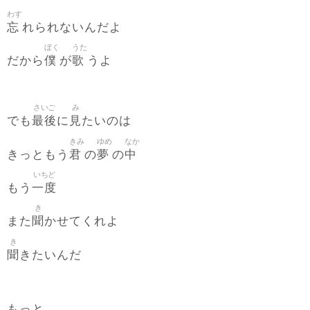
わす
忘
れられないんだよ
ぼく
うた
僕
歌
だから
が
うよ
さいご
み
最後
見
でも
に
たいのは
きみ
ゆめ
なか
君
夢
中
きっともう
の
の
いちど
一度
もう
き
聞
また
かせてくれよ
き
聞
きたいんだ
もっと