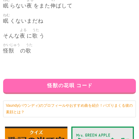
眠
夜
伸
らない
をまた
ばして
ねむ
眠
くないまだね
よる
うた
夜
歌
そんな
に
う
かいじゅう
うた
怪獣
歌
の
怪獣の花唄 コード
Vaundy(バウンディ)のプロフィールやおすすめ曲を紹介！バズりまくる彼の
素顔とは？