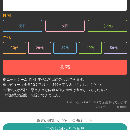
性別
男性
女性
その他
年代
10代
20代
30代
40代
50代～
投稿
※ニックネーム･性別･年代は初回のみ入力できます。
※レビューは全角10文字以上、500文字以内で入力してください。
※他の人が不快に思うような内容や個人情報は書かないでください。
※投稿後の編集・削除はできません。
UtaTenはreCAPTCHAで保護されています
-
プライバシー
利用契約
歌詞の間違いなどのご指摘はこちら
この歌詞へのご意見