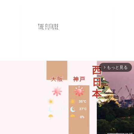
もっと見る
arrow_forward_ios