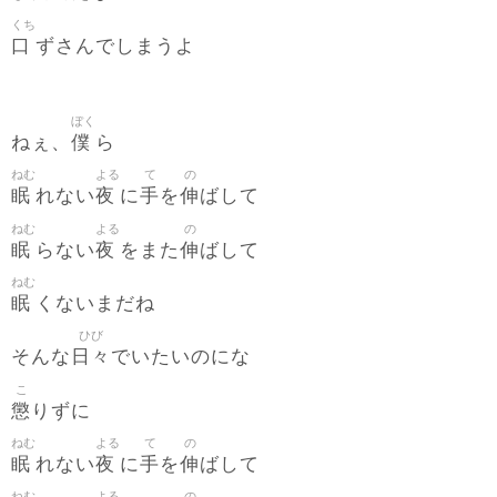
くち
口
ずさんでしまうよ
ぼく
僕
ねぇ、
ら
ねむ
よる
て
の
眠
夜
手
伸
れない
に
を
ばして
ねむ
よる
の
眠
夜
伸
らない
をまた
ばして
ねむ
眠
くないまだね
ひび
日々
そんな
でいたいのにな
こ
懲
りずに
ねむ
よる
て
の
眠
夜
手
伸
れない
に
を
ばして
ねむ
よる
の