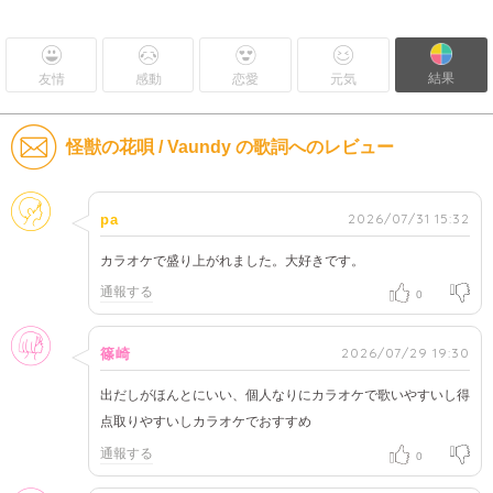
結果
友情
感動
恋愛
元気
怪獣の花唄 / Vaundy の歌詞へのレビュー
そのほか
2026/07/31 15:32
pa
カラオケで盛り上がれました。大好きです。
通報する
0
女性
2026/07/29 19:30
篠崎
出だしがほんとにいい、個人なりにカラオケで歌いやすいし得
点取りやすいしカラオケでおすすめ
通報する
0