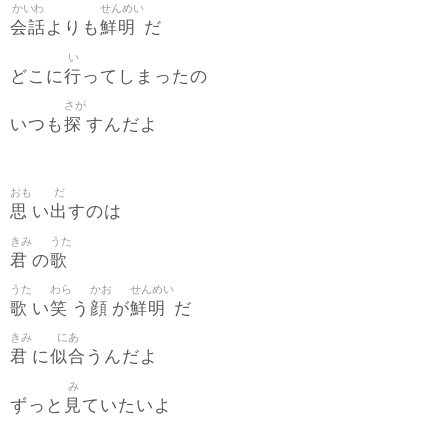
かいわ
せんめい
会話
鮮明
よりも
だ
い
行
どこに
ってしまったの
さが
探
いつも
すんだよ
おも
だ
思
出
い
すのは
きみ
うた
君
歌
の
うた
わら
かお
せんめい
歌
笑
顔
鮮明
い
う
が
だ
きみ
にあ
君
似合
に
うんだよ
み
見
ずっと
ていたいよ