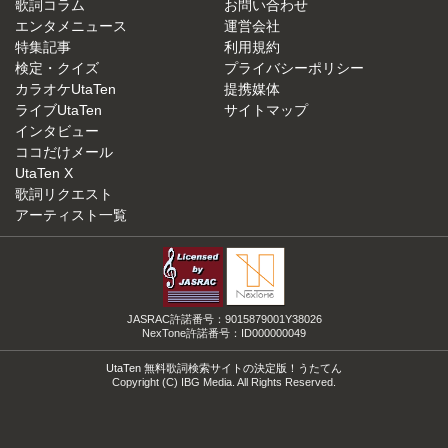
歌詞コラム
お問い合わせ
エンタメニュース
運営会社
特集記事
利用規約
検定・クイズ
プライバシーポリシー
カラオケUtaTen
提携媒体
ライブUtaTen
サイトマップ
インタビュー
ココだけメール
UtaTen X
歌詞リクエスト
アーティスト一覧
JASRAC許諾番号：9015879001Y38026
NexTone許諾番号：ID000000049
UtaTen 無料歌詞検索サイトの決定版！うたてん
Copyright (C) IBG Media. All Rights Reserved.