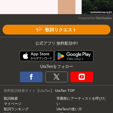
Powered by 
GliaStudios
Mute
歌詞リクエスト
公式アプリ 無料配信中!
UtaTenをフォロー
無料歌詞検索サイト【UtaTen】
UtaTen TOP
歌詞検索
学園祭にアーティストを呼びた
マイページ
い
歌詞ランキング
UtaTenの使い方