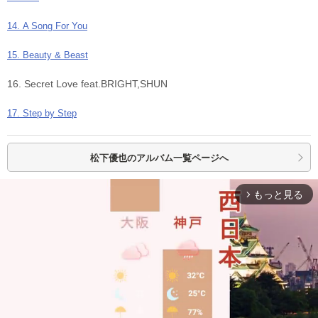
14. A Song For You
15. Beauty & Beast
16. Secret Love feat.BRIGHT,SHUN
17. Step by Step
松下優也の
アルバム一覧ページへ
もっと見る
arrow_forward_ios