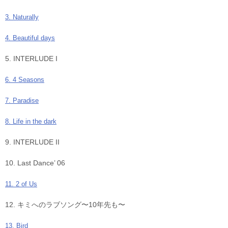
3. Naturally
4. Beautiful days
5. INTERLUDE I
6. 4 Seasons
7. Paradise
8. Life in the dark
9. INTERLUDE II
10. Last Dance’ 06
11. 2 of Us
12. キミへのラブソング〜10年先も〜
13. Bird