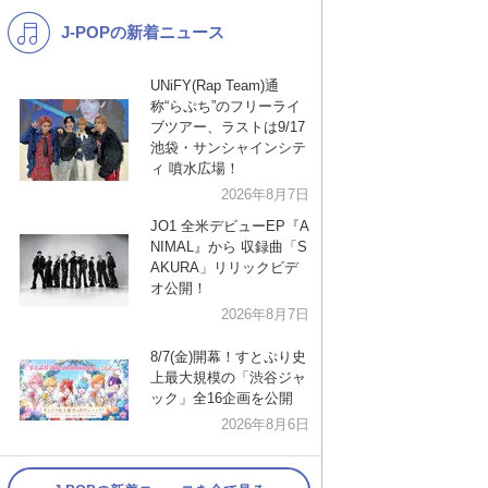
J-POPの新着ニュース
K-POP
演歌・歌謡
バンド
洋楽
UNiFY(Rap Team)通
称“らぷち”のフリーライ
VTuber
ディズニー
ブツアー、ラストは9/17
池袋・サンシャインシテ
ィ 噴水広場！
2026年8月7日
JO1 全米デビューEP『A
NIMAL』から 収録曲「S
AKURA」リリックビデ
オ公開！
2026年8月7日
8/7(金)開幕！すとぷり史
上最大規模の「渋谷ジャ
ック」全16企画を公開
2026年8月6日