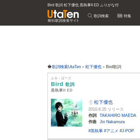
Bird 歌詞 松下優也 黒執事II ED ふりがな付
歌詞検索
特集
歌詞検索UtaTen
松下優也
Bird歌詞
よみ：ばーど
Bird
歌詞
黒執事II ED
松下優也
2010.8.25 リリース
作詞
TAKAHIRO MAEDA
作曲
Jin Nakamura
#黒執事
#アニメ
#J-POP