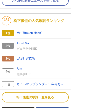
J-POPの新着ニュースを全て見る
松下優也の人気歌詞ランキング
Mr. “Broken Heart”
1位
Trust Me
2位
デュラララ!! ED
LAST SNOW
3位
Bird
4位
黒執事II ED
キミへのラブソング～10年先も～
5位
松下優也の歌詞一覧を見る