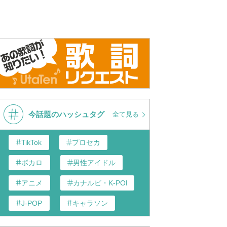
sushita - Bird from
松下優也 Bird
Bird
tler/Kuroshitsuji II in X4
me 2017 Music Fest
今話題のハッシュタグ
全て見る
TikTok
プロセカ
ボカロ
男性アイドル
アニメ
カナルビ・K-POP和訳
J-POP
キャラソン
あんスタ
歌い手