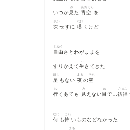
み
あおぞら
見
青空
いつか
た
を
さが
なげ
探
嘆
せずに
くけど
じゆう
自由
さとわがままを
い
生
すりかえて
きてきた
ほし
よる
そら
星
夜
空
もない
の
ゆ
み
め
さまよ
行
見
目
彷徨
くあても
えない
で…
なに
こわ
何
怖
も
いものなどなかった
まも