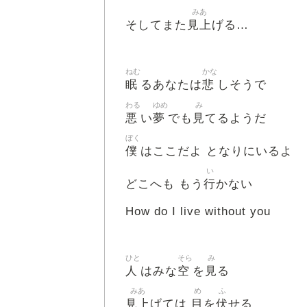
みあ
見上
そしてまた
げる…
ねむ
かな
眠
悲
るあなたは
しそうで
わる
ゆめ
み
悪
夢
見
い
でも
てるようだ
ぼく
僕
はここだよ となりにいるよ
い
行
どこへも もう
かない
How do I live without you
ひと
そら
み
人
空
見
はみな
を
る
みあ
め
ふ
見上
目
伏
げては
を
せる