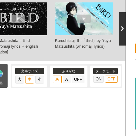
Matsushita – Bird
Kuroshitsuji II -「Bird」by Yuya
Yuya Mat
/romaji lyrics + english
Matsushita (w/ romaji lyrics)
Black Bu
ation]
at Fani
文字サイズ
ふりがな
ダークモード
果