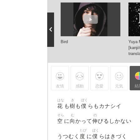
優也 Bird
Bird
Yuya 
[kanji
transl
結
友情
感動
恋愛
元気
はな
き
ぼく
花
樹
僕
も
も
らもカナシイ
そら
む
の
空
向
伸
に
かって
びるしかない
たび
ぼく
度
僕
うつむく
に
らはきづく