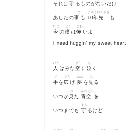
守
それは
るものがないだけ
こと
じゅうねんさき
事
10年先
あしたの
も
も
いま
ぼく
こわ
今
僕
怖
の
は
いよ
I need huggin' my sweet heart
ひと
そら
な
人
空
泣
はみな
に
く
て
ひろ
ゆめ
み
手
広
夢
見
を
げ
を
る
み
あおぞら
見
青空
いつか
た
を
まも
守
いつまでも
るけど