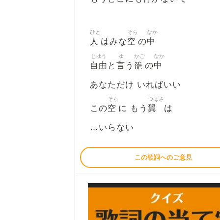
ひと
そら
なか
人
空
中
はみな
の
じゆう
ゆ
かご
なか
自由
言
籠
中
と
う
の
あなただけ いればいい
そら
つばさ
空
翼
この
に もう
は
…いらない
この歌詞へのご意見