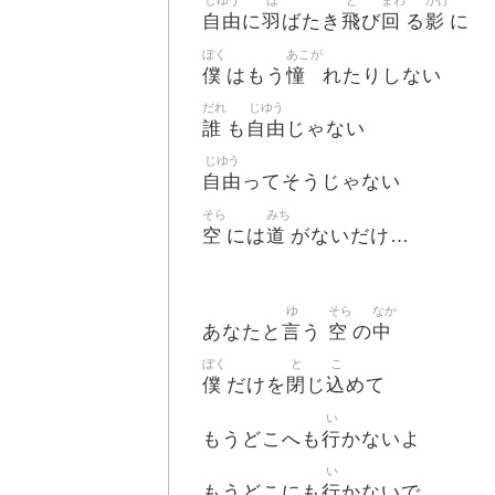
じゆう
は
と
まわ
かげ
自由
羽
飛
回
影
に
ばたき
び
る
に
ぼく
あこが
僕
憧
はもう
れたりしない
だれ
じゆう
誰
自由
も
じゃない
じゆう
自由
ってそうじゃない
そら
みち
空
道
には
がないだけ…
ゆ
そら
なか
言
空
中
あなたと
う
の
ぼく
と
こ
僕
閉
込
だけを
じ
めて
い
行
もうどこへも
かないよ
い
行
もうどこにも
かないで