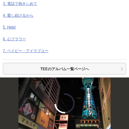
3. 電話で抱きしめて
4. 愛し続けるから
5. Help!
6. 心フラワー
7. ベイビー・アイラブユー
TEEの
アルバム一覧ページへ
00:00
/
01:31