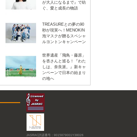
が大人になるまで』で紡
ぐ、愛と成長の物語
TREASUREとの夢の90
秒が現実へ！MENOKIN
泡マスクが贈るスペシャ
ルヨントンキャンペーン
世界遺産「飛鳥・藤原」
を杏さんと巡る！『わた
しは、奈良派。』新キャ
ンペーンで日本の始まり
の地へ
JASRAC許諾番号：9015879001Y38026