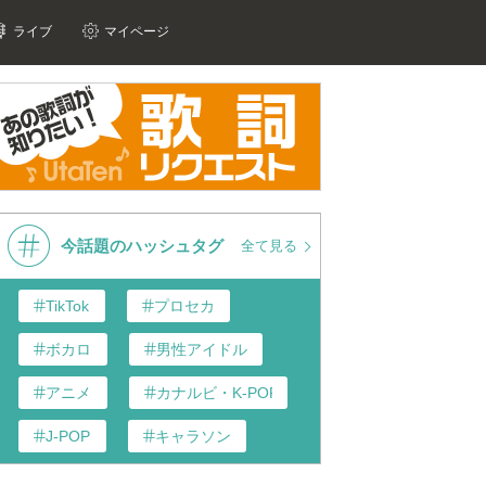
ライブ
マイページ
今話題のハッシュタグ
全て見る
TikTok
プロセカ
ボカロ
男性アイドル
アニメ
カナルビ・K-POP和訳
J-POP
キャラソン
あんスタ
歌い手