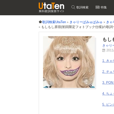
歌詞検索
特集
歌詞検索UtaTen
きゃりーぱみゅぱみゅ
きゃ
もしもし原宿(初回限定フォトブック仕様)の歌詞
もし
きゃり
2011
1. き
2. チ
3. PON
4. ち
5. ピ