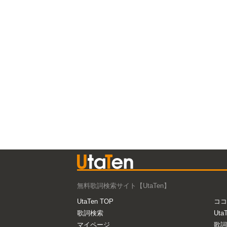
無料歌詞検索サイト【UtaTen】
UtaTen TOP
ココ
歌詞検索
Uta
マイページ
歌詞