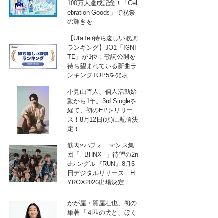
100万人達成記念！「Cel
ebration Goods」で祝祭
の輝きを
【UtaTen待ち遠しい歌詞
ランキング】JO1「IGNI
TE」が1位！歌詞公開を
待ち望まれている新曲ラ
ンキングTOP5を発表
小見山直人、個人活動始
動から1年。3rd Singleを
経て、初のEPをリリー
ス！8月12日(水)に配信決
定！
筋肉×パフォーマンス集
団「└BHNX┘」待望の2n
dシングル『RUN』8月5
日デジタルリリース！H
YROX2026出場決定！
かが屋・賀屋壮也、初の
単著『４匹の犬と、ぼく