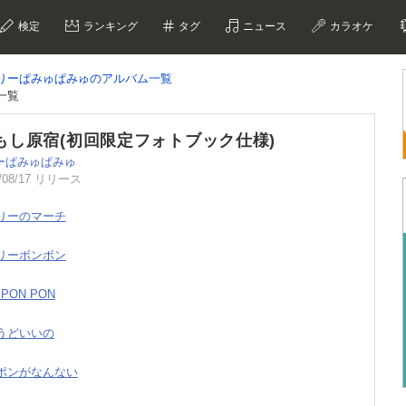
検定
ランキング
タグ
ニュース
カラオケ
りーぱみゅぱみゅのアルバム一覧
一覧
もし原宿(初回限定フォトブック仕様)
ーぱみゅぱみゅ
/08/17 リリース
ゃりーのマーチ
ェリーボンボン
 PON PON
ょうどいいの
ンポンがなんない