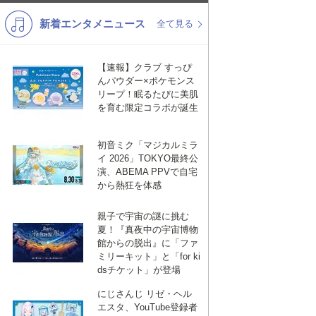
新着エンタメニュース
K-POP
バンド
全て見る
演歌・歌謡
洋楽
【速報】クラブ すっぴ
VTuber
ディズニー
んパウダー×ポケモンス
リープ！眠るたびに美肌
を育む限定コラボが誕生
初音ミク「マジカルミラ
イ 2026」TOKYO最終公
演、ABEMA PPVで自宅
から熱狂を体感
親子で宇宙の謎に挑む
夏！『真夜中の宇宙博物
館からの脱出』に「ファ
ミリーキット」と「for ki
dsチケット」が登場
にじさんじ リゼ・ヘル
エスタ、YouTube登録者