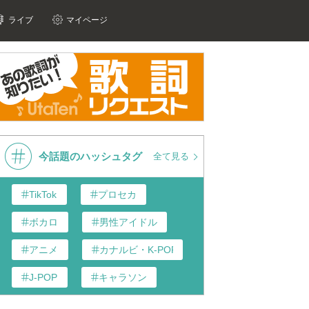
ライブ
マイページ
今話題のハッシュタグ
全て見る
TikTok
プロセカ
ボカロ
男性アイドル
アニメ
カナルビ・K-POP和訳
J-POP
キャラソン
あんスタ
歌い手