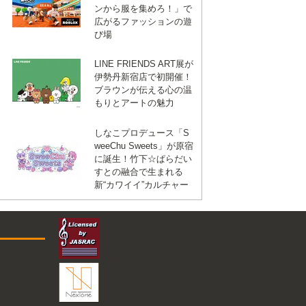
ンから服を集めろ！」で
広がるファッションの遊
び場
LINE FRIENDS ART展が
伊勢丹新宿店で初開催！
ブラウンが伝える心の温
もりとアートの魅力
しなこプロデュース「S
weeChu Sweets」が原宿
に誕生！竹下☆ぱらだい
すとの融合で生まれる
新“カワイイ”カルチャー