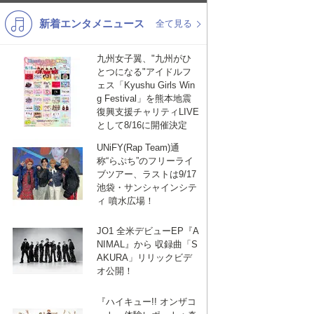
新着エンタメニュース
K-POP
演歌・歌謡
全て見る
バンド
洋楽
九州女子翼、"九州がひ
とつになる"アイドルフ
VTuber
ディズニー
ェス「Kyushu Girls Win
g Festival」を熊本地震
復興支援チャリティLIVE
として8/16に開催決定
UNiFY(Rap Team)通
称“らぷち”のフリーライ
ブツアー、ラストは9/17
池袋・サンシャインシテ
ィ 噴水広場！
JO1 全米デビューEP『A
NIMAL』から 収録曲「S
AKURA」リリックビデ
オ公開！
『ハイキュー!! オンザコ