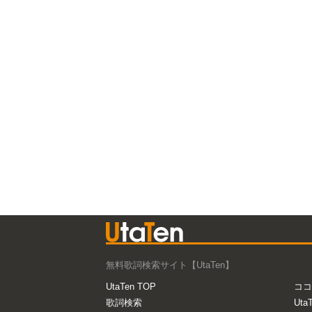
無料歌詞検索サイト【UtaTen】
UtaTen TOP
ココ
歌詞検索
Uta