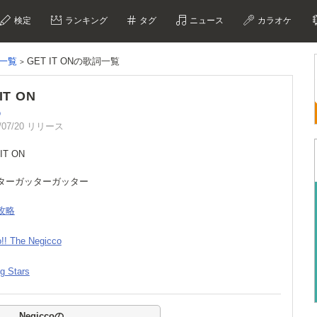
検定
ランキング
タグ
ニュース
カラオケ
ム一覧
GET IT ONの歌詞一覧
IT ON
o
/07/20 リリース
 IT ON
ッターガッターガッター
全攻略
o!! The Negicco
ng Stars
Negiccoの