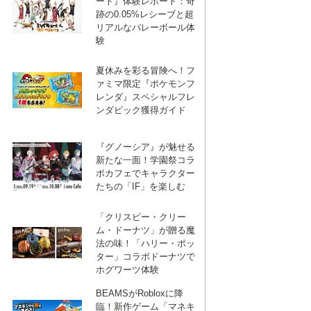
ート』体験レポート：奇
跡の0.05%レシーブと超
リアルなバレーボール体
験
夏休みを彩る冒険へ！フ
ァミマ限定『ポケモンフ
レンダ』スペシャルフレ
ンダピック獲得ガイド
『グノーシア』が魅せる
新たな一面！学園祭コラ
ボカフェでキャラクター
たちの「IF」を楽しむ
「クリスピー・クリー
ム・ドーナツ」が贈る魔
法の味！「ハリー・ポッ
ター」コラボドーナツで
ホグワーツ体験
BEAMSがRobloxに降
臨！新作ゲーム「マネキ