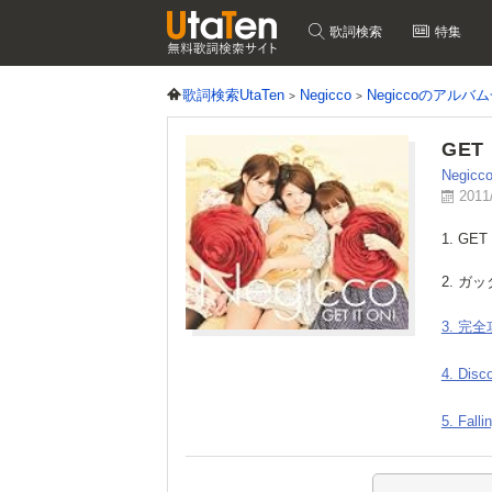
歌詞検索
特集
歌詞検索UtaTen
Negicco
Negiccoのアルバ
GET 
Negicc
2011
1. GET
2. ガ
3. 完
4. Disc
5. Falli