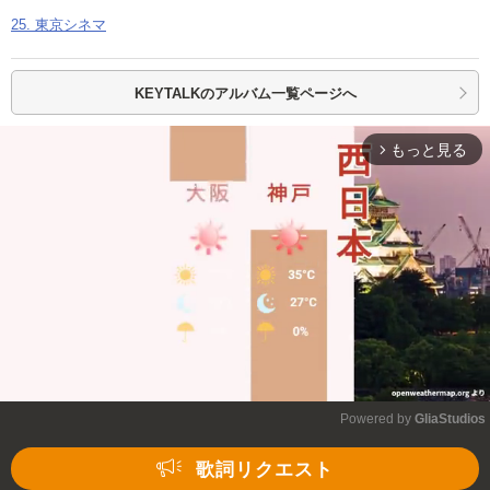
25. 東京シネマ
KEYTALKの
アルバム一覧ページへ
もっと見る
arrow_forward_ios
Powered by 
GliaStudios
Mute
歌詞リクエスト