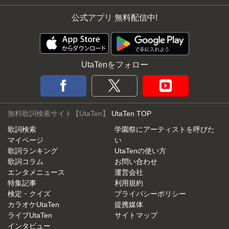
公式アプリ 無料配信中!
UtaTenをフォロー
無料歌詞検索サイト【UtaTen】
UtaTen TOP
歌詞検索
学園祭にアーティストを呼びた
マイページ
い
歌詞ランキング
UtaTenの使い方
歌詞コラム
お問い合わせ
エンタメニュース
運営会社
特集記事
利用規約
検定・クイズ
プライバシーポリシー
カラオケUtaTen
提携媒体
ライブUtaTen
サイトマップ
インタビュー