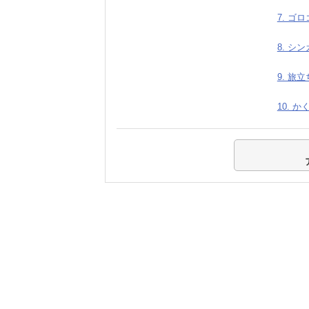
7. ゴ
8. シ
9. 旅
10. 