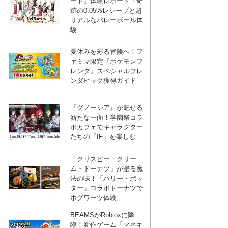
ート』体験レポート：奇
跡の0.05%レシーブと超
リアルなバレーボール体
験
夏休みを彩る冒険へ！フ
ァミマ限定『ポケモンフ
レンダ』スペシャルフレ
ンダピック獲得ガイド
『グノーシア』が魅せる
新たな一面！学園祭コラ
ボカフェでキャラクター
たちの「IF」を楽しむ
「クリスピー・クリー
ム・ドーナツ」が贈る魔
法の味！「ハリー・ポッ
ター」コラボドーナツで
ホグワーツ体験
BEAMSがRobloxに降
臨！新作ゲーム「マネキ