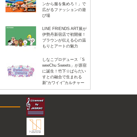
ンから服を集めろ！」で
広がるファッションの遊
び場
LINE FRIENDS ART展が
伊勢丹新宿店で初開催！
ブラウンが伝える心の温
もりとアートの魅力
しなこプロデュース「S
weeChu Sweets」が原宿
に誕生！竹下☆ぱらだい
すとの融合で生まれる
新“カワイイ”カルチャー