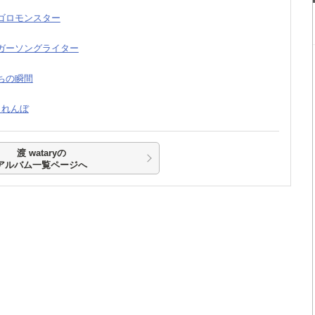
ロゴロモンスター
ンガーソングライター
立ちの瞬間
かくれんぼ
渡 wataryの
アルバム一覧ページへ