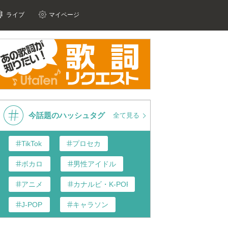
ライブ
マイページ
今話題のハッシュタグ
全て見る
TikTok
プロセカ
ボカロ
男性アイドル
アニメ
カナルビ・K-POP和訳
J-POP
キャラソン
あんスタ
歌い手