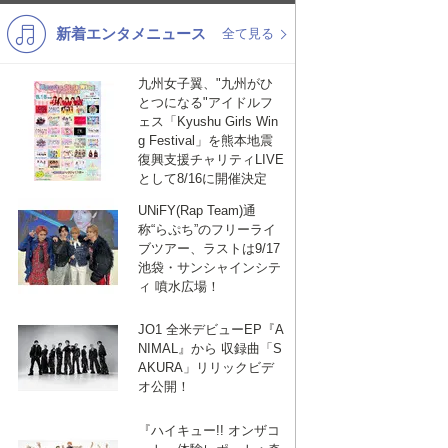
新着エンタメニュース
K-POP
演歌・歌謡
全て見る
バンド
洋楽
九州女子翼、"九州がひ
とつになる"アイドルフ
VTuber
ディズニー
ェス「Kyushu Girls Win
g Festival」を熊本地震
復興支援チャリティLIVE
として8/16に開催決定
UNiFY(Rap Team)通
称“らぷち”のフリーライ
ブツアー、ラストは9/17
池袋・サンシャインシテ
ィ 噴水広場！
JO1 全米デビューEP『A
NIMAL』から 収録曲「S
AKURA」リリックビデ
オ公開！
『ハイキュー!! オンザコ