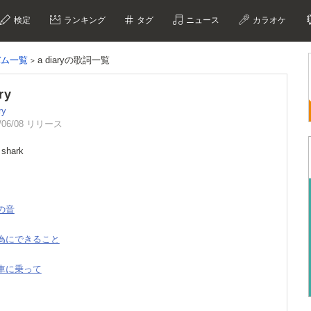
検定
ランキング
タグ
ニュース
カラオケ
ルバム一覧
a diaryの歌詞一覧
ry
ry
/06/08 リリース
 shark
角の音
の為にできること
転車に乗って