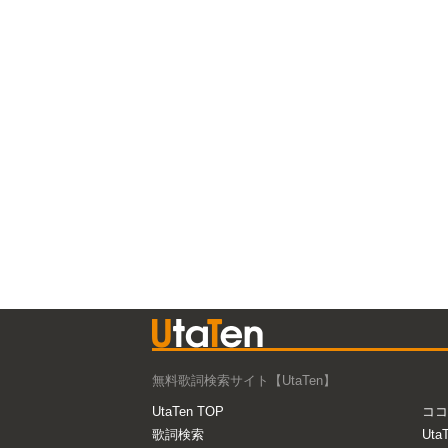
無料歌詞検索サイト【UtaTen】
UtaTen TOP
ココ
歌詞検索
Uta