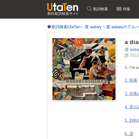
歌詞検索
特集
歌詞検索UtaTen
渡 watary
渡 wataryのア
a dia
渡 wata
2011
1. I’m a
2. 前夜
3. 街
4. 君
5. 自
6. 涙